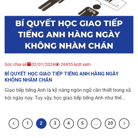
Góc chia sẻ
02/01/2024
26955 lượt xem
BÍ QUYẾT HỌC GIAO TIẾP TIẾNG ANH HÀNG NGÀY
KHÔNG NHÀM CHÁN
Giao tiếp tiếng Anh là kỹ năng ngôn ngữ cần thiết trong xã
hội ngày nay. Tuy vậy, học giao tiếp tiếng Anh như thế...
1
2
3
4
5
…
20