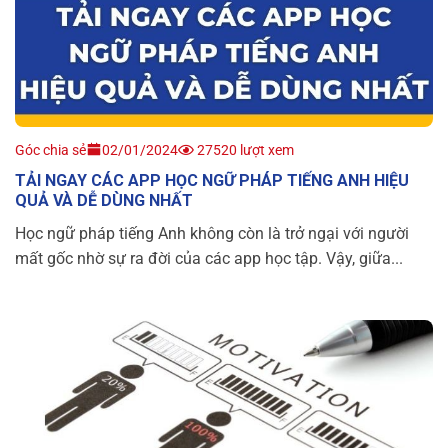
Góc chia sẻ
02/01/2024
27520 lượt xem
TẢI NGAY CÁC APP HỌC NGỮ PHÁP TIẾNG ANH HIỆU
QUẢ VÀ DỄ DÙNG NHẤT
Học ngữ pháp tiếng Anh không còn là trở ngại với người
mất gốc nhờ sự ra đời của các app học tập. Vậy, giữa...