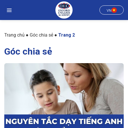
Chuyển
đến
VN
nội
dung
Trang chủ
●
Góc chia sẻ
●
Trang 2
Góc chia sẻ