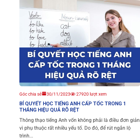
Góc chia sẻ
30/11/2023
27920 lượt xem
BÍ QUYẾT HỌC TIẾNG ANH CẤP TỐC TRONG 1
THÁNG HIỆU QUẢ RÕ RỆT
Thông thạo tiếng Anh vốn không phải là điều đơn giản
vì phụ thuộc rất nhiều yếu tố. Do đó, để rút ngắn lộ
trình...