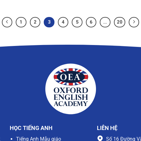
1
2
3
4
5
6
…
20
HỌC TIẾNG ANH
LIÊN HỆ
k
Tiếng Anh Mẫu giáo
Số 16 Đường V