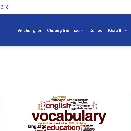
1318
Về chúng tôi
Chương trình học
Du học
Khảo thí