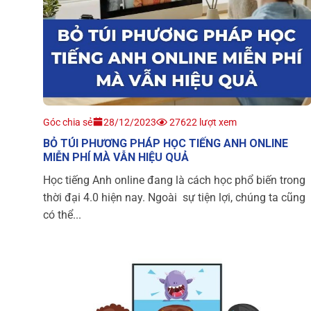
Góc chia sẻ
28/12/2023
27622 lượt xem
BỎ TÚI PHƯƠNG PHÁP HỌC TIẾNG ANH ONLINE
MIỄN PHÍ MÀ VẪN HIỆU QUẢ
Học tiếng Anh online đang là cách học phổ biến trong
thời đại 4.0 hiện nay. Ngoài sự tiện lợi, chúng ta cũng
có thể...