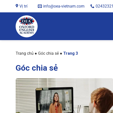
Chuyển
Vị trí
info@oea-vietnam.com
0243232
đến
nội
dung
Trang chủ
●
Góc chia sẻ
●
Trang 3
Góc chia sẻ