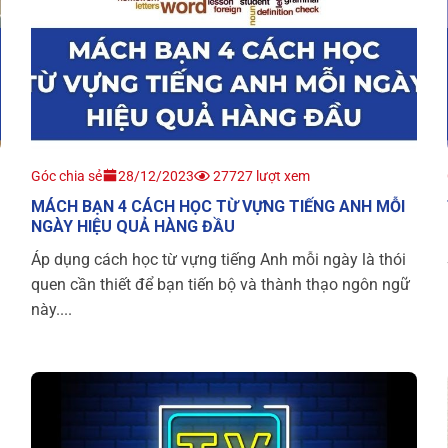
Góc chia sẻ
28/12/2023
27727 lượt xem
MÁCH BẠN 4 CÁCH HỌC TỪ VỰNG TIẾNG ANH MỖI
NGÀY HIỆU QUẢ HÀNG ĐẦU
Áp dụng cách học từ vựng tiếng Anh mỗi ngày là thói
quen cần thiết để bạn tiến bộ và thành thạo ngôn ngữ
này....