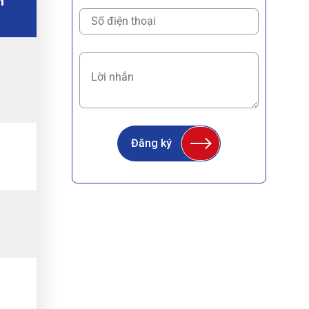
h
Đăng ký