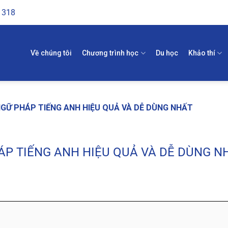
1318
Về chúng tôi
Chương trình học
Du học
Khảo thí
NGỮ PHÁP TIẾNG ANH HIỆU QUẢ VÀ DỄ DÙNG NHẤT
ÁP TIẾNG ANH HIỆU QUẢ VÀ DỄ DÙNG N