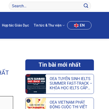
EN
Hợp tác Giáo Dục
Tin tức & Thư viện
Tin bài mới nhất
HẤT
OEA TUYỂN SINH IELTS
SUMMER FAST-TRACK –
KHÓA HỌC IELTS CẤP
TỐC HÈ GIÚP ĐẠT MỤC
TIÊU CHỈ SAU 6 TUẦN
OEA VIETNAM PHÁT
ĐỘNG CUỘC THI VIẾT