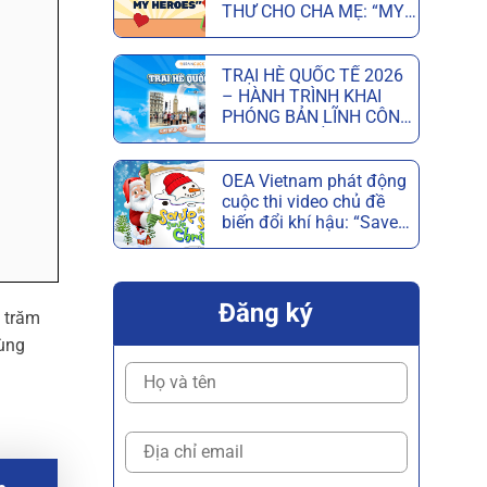
THƯ CHO CHA MẸ: “MY
PARENTS, MY HEROES”
MỪNG NGÀY CỦA CHA
VÀ NGÀY CỦA MẸ
TRẠI HÈ QUỐC TẾ 2026
– HÀNH TRÌNH KHAI
PHÓNG BẢN LĨNH CÔNG
DÂN TOÀN CẦU
OEA Vietnam phát động
cuộc thi video chủ đề
biến đổi khí hậu: “Save
the Snow, Save
Christmas”
Đăng ký
g trăm
dùng