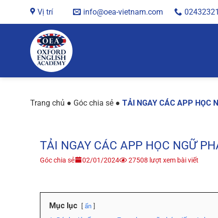
Chuyển
Vị trí
info@oea-vietnam.com
0243232
đến
nội
dung
Trang chủ
●
Góc chia sẻ
●
TẢI NGAY CÁC APP HỌC 
TẢI NGAY CÁC APP HỌC NGỮ PH
Góc chia sẻ
02/01/2024
27508 lượt xem bài viết
Mục lục
ẩn