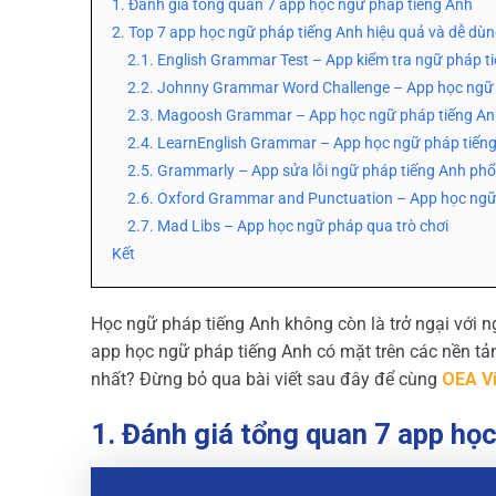
1. Đánh giá tổng quan 7 app học ngữ pháp tiếng Anh
2. Top 7 app học ngữ pháp tiếng Anh hiệu quả và dễ dù
2.1. English Grammar Test – App kiểm tra ngữ pháp t
2.2. Johnny Grammar Word Challenge – App học ngữ 
2.3. Magoosh Grammar – App học ngữ pháp tiếng An
2.4. LearnEnglish Grammar – App học ngữ pháp tiếng 
2.5. Grammarly – App sửa lỗi ngữ pháp tiếng Anh phổ
2.6. Oxford Grammar and Punctuation – App học ngữ
2.7. Mad Libs – App học ngữ pháp qua trò chơi
Kết
Học ngữ pháp tiếng Anh không còn là trở ngại với n
app học ngữ pháp tiếng Anh có mặt trên các nền tản
nhất? Đừng bỏ qua bài viết sau đây để cùng
OEA V
1. Đánh giá tổng quan 7 app họ