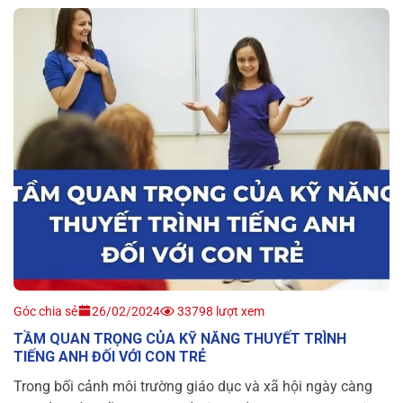
Góc chia sẻ
26/02/2024
33798 lượt xem
TẦM QUAN TRỌNG CỦA KỸ NĂNG THUYẾT TRÌNH
TIẾNG ANH ĐỐI VỚI CON TRẺ
Trong bối cảnh môi trường giáo dục và xã hội ngày càng