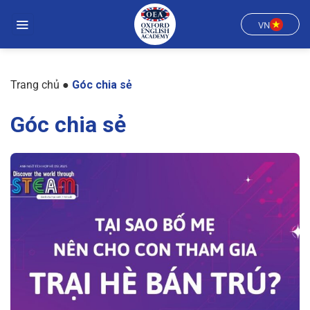
Chuyển
đến
VN
nội
dung
Trang chủ
●
Góc chia sẻ
Góc chia sẻ