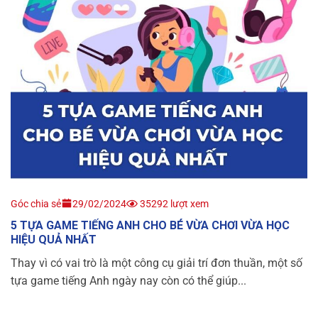
Góc chia sẻ
29/02/2024
35292 lượt xem
5 TỰA GAME TIẾNG ANH CHO BÉ VỪA CHƠI VỪA HỌC
HIỆU QUẢ NHẤT
Thay vì có vai trò là một công cụ giải trí đơn thuần, một số
tựa game tiếng Anh ngày nay còn có thể giúp...