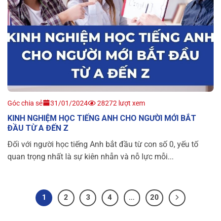
Góc chia sẻ
31/01/2024
28272 lượt xem
KINH NGHIỆM HỌC TIẾNG ANH CHO NGƯỜI MỚI BẮT
ĐẦU TỪ A ĐẾN Z
Đối với người học tiếng Anh bắt đầu từ con số 0, yếu tố
quan trọng nhất là sự kiên nhẫn và nỗ lực mỗi...
1
2
3
4
…
20