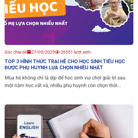
Góc chia sẻ
27/03/2025
26551 lượt xem
TOP 3 HÌNH THỨC TRẠI HÈ CHO HỌC SINH TIỂU HỌC
ĐƯỢC PHỤ HUYNH LỰA CHỌN NHIỀU NHẤT
Mùa hè không chỉ là dịp để học sinh vui chơi giải trí sau
một năm học vất vả, nhiều phụ huynh còn chọn thời...