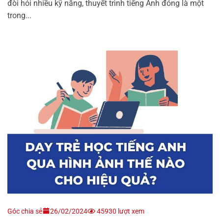
đòi hỏi nhiều kỹ năng, thuyết trình tiếng Anh đóng là một
trong...
Góc chia sẻ
26/02/2024
45930 lượt xem