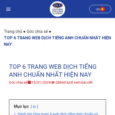
Chuyển
đến
VN
nội
dung
Trang chủ
●
Góc chia sẻ
●
TOP 6 TRANG WEB DỊCH TIẾNG ANH CHUẨN NHẤT HIỆN
NAY
TOP 6 TRANG WEB DỊCH TIẾNG
ANH CHUẨN NHẤT HIỆN NAY
Góc chia sẻ
15/01/2024
28660 lượt xem bài viết
Mục lục
ẩn
1. Đánh giá tổng quan 6 web dịch tiếng Anh chuẩn và