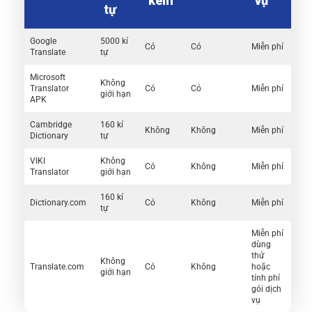
kèm
vụ
tự
Google
5000 kí
Có
Có
Miễn phí
Translate
tự
Microsoft
Không
Translator
Có
Có
Miễn phí
giới hạn
APK
Cambridge
160 kí
Không
Không
Miễn phí
Dictionary
tự
VIKI
Không
Có
Không
Miễn phí
Translator
giới hạn
160 kí
Dictionary.com
Có
Không
Miễn phí
tự
Miễn phí
dùng
thử
Không
Translate.com
Có
Không
hoặc
giới hạn
tính phí
gói dịch
vụ