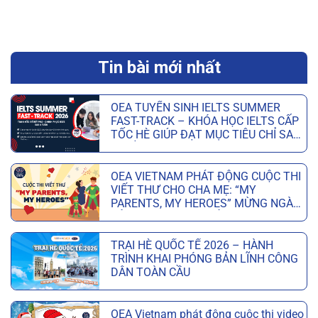
Tin bài mới nhất
OEA TUYỂN SINH IELTS SUMMER
FAST-TRACK – KHÓA HỌC IELTS CẤP
TỐC HÈ GIÚP ĐẠT MỤC TIÊU CHỈ SAU
6 TUẦN
OEA VIETNAM PHÁT ĐỘNG CUỘC THI
VIẾT THƯ CHO CHA MẸ: “MY
PARENTS, MY HEROES” MỪNG NGÀY
CỦA CHA VÀ NGÀY CỦA MẸ
TRẠI HÈ QUỐC TẾ 2026 – HÀNH
TRÌNH KHAI PHÓNG BẢN LĨNH CÔNG
DÂN TOÀN CẦU
OEA Vietnam phát động cuộc thi video