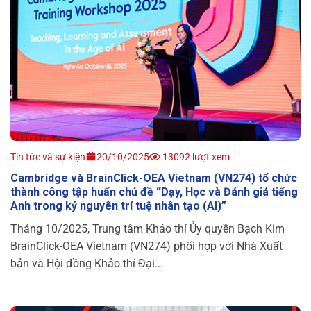
Tin tức và sự kiện
20/10/2025
13092 lượt xem
Cambridge và BrainClick-OEA Vietnam (VN274) tổ chức
thành công tập huấn chủ đề “Dạy, Học và Đánh giá tiếng
Anh trong kỷ nguyên trí tuệ nhân tạo (AI)”
Tháng 10/2025, Trung tâm Khảo thí Ủy quyền Bạch Kim
BrainClick-OEA Vietnam (VN274) phối hợp với Nhà Xuất
bản và Hội đồng Khảo thí Đại...