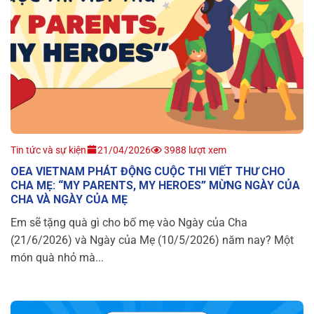
Tin tức và sự kiện
21/04/2026
3988 lượt xem
OEA VIETNAM PHÁT ĐỘNG CUỘC THI VIẾT THƯ CHO
CHA MẸ: “MY PARENTS, MY HEROES” MỪNG NGÀY CỦA
CHA VÀ NGÀY CỦA MẸ
Em sẽ tặng quà gì cho bố mẹ vào Ngày của Cha
(21/6/2026) và Ngày của Mẹ (10/5/2026) năm nay? Một
món quà nhỏ mà...