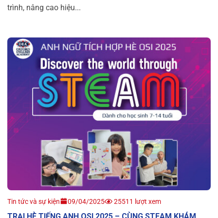
trình, nâng cao hiệu...
Tin tức và sự kiện
09/04/2025
25511 lượt xem
TRẠI HÈ TIẾNG ANH OSI 2025 – CÙNG STEAM KHÁM