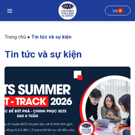
Chuyển
đến
VN
nội
dung
Trang chủ
●
Tin tức và sự kiện
Tin tức và sự kiện