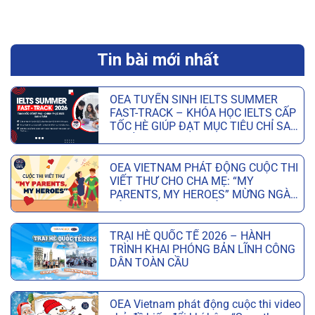
Tin bài mới nhất
OEA TUYỂN SINH IELTS SUMMER
FAST-TRACK – KHÓA HỌC IELTS CẤP
TỐC HÈ GIÚP ĐẠT MỤC TIÊU CHỈ SAU
6 TUẦN
OEA VIETNAM PHÁT ĐỘNG CUỘC THI
VIẾT THƯ CHO CHA MẸ: “MY
PARENTS, MY HEROES” MỪNG NGÀY
CỦA CHA VÀ NGÀY CỦA MẸ
TRẠI HÈ QUỐC TẾ 2026 – HÀNH
TRÌNH KHAI PHÓNG BẢN LĨNH CÔNG
DÂN TOÀN CẦU
OEA Vietnam phát động cuộc thi video