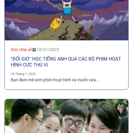
Góc chia sẻ
18/01/2023
“ĐỔI GIÓ” HỌC TIẾNG ANH QUA CÁC BỘ PHIM HOẠT
HÌNH CỰC THÚ VỊ
18 Tháng 1, 2023
Bạn đam mê xem phim hoạt hình và muốn vừa...