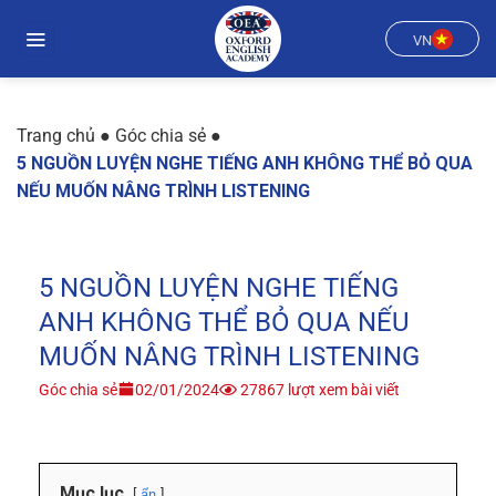
Chuyển
đến
VN
nội
dung
Trang chủ
●
Góc chia sẻ
●
5 NGUỒN LUYỆN NGHE TIẾNG ANH KHÔNG THỂ BỎ QUA
NẾU MUỐN NÂNG TRÌNH LISTENING
5 NGUỒN LUYỆN NGHE TIẾNG
ANH KHÔNG THỂ BỎ QUA NẾU
MUỐN NÂNG TRÌNH LISTENING
Góc chia sẻ
02/01/2024
27867 lượt xem bài viết
Mục lục
ẩn