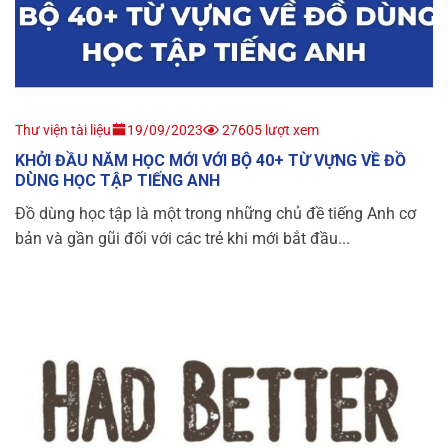
Thư viện tài liệu
19/09/2023
27605 lượt xem
KHỞI ĐẦU NĂM HỌC MỚI VỚI BỘ 40+ TỪ VỰNG VỀ ĐỒ
DÙNG HỌC TẬP TIẾNG ANH
Đồ dùng học tập là một trong những chủ đề tiếng Anh cơ
bản và gần gũi đối với các trẻ khi mới bắt đầu...