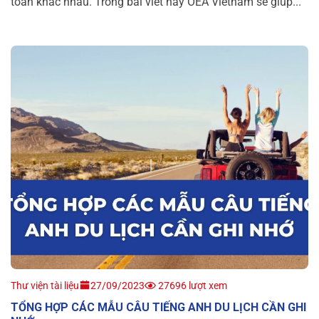
toàn khác nhau. Trong bài viết này OEA Vietnam sẽ giúp...
Thư viện tài liệu
27/09/2023
27696 lượt xem
TỔNG HỢP CÁC MẪU CÂU TIẾNG ANH DU LỊCH CẦN GHI