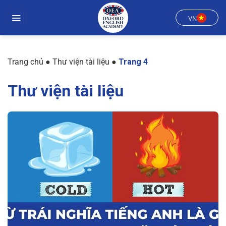
Chuyển
đến
VN
nội
dung
Trang chủ
●
Thư viện tài liệu
●
Trang 4
Thư viện tài liệu