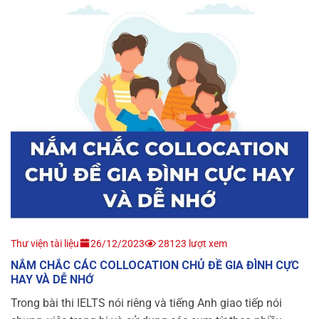
Thư viện tài liệu
26/12/2023
28123 lượt xem
NẮM CHẮC CÁC COLLOCATION CHỦ ĐỀ GIA ĐÌNH CỰC
HAY VÀ DỄ NHỚ
Trong bài thi IELTS nói riêng và tiếng Anh giao tiếp nói