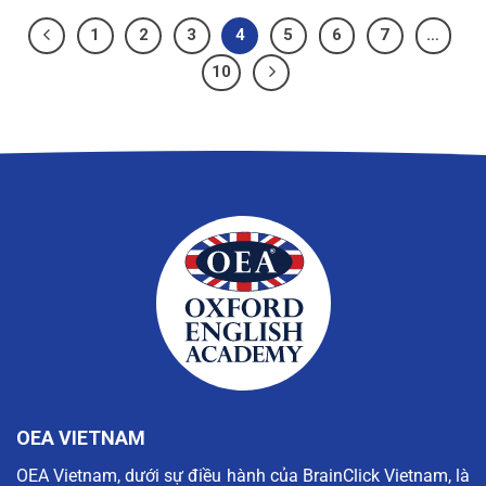
1
2
3
4
5
6
7
…
10
OEA VIETNAM
OEA Vietnam, dưới sự điều hành của BrainClick Vietnam, là