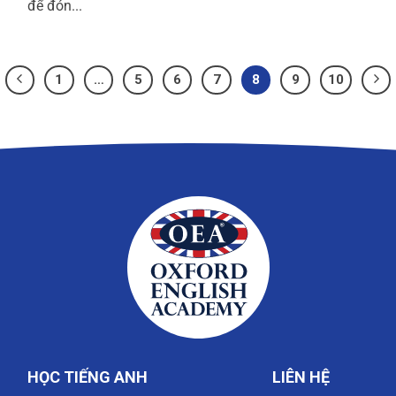
để đón...
1
…
5
6
7
8
9
10
HỌC TIẾNG ANH
LIÊN HỆ