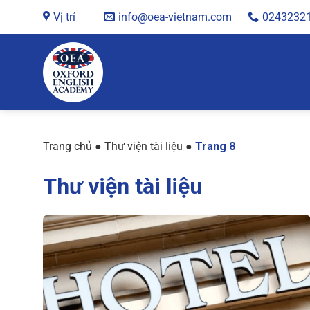
Chuyển
Vị trí
info@oea-vietnam.com
0243232
đến
nội
dung
Trang chủ
●
Thư viện tài liệu
●
Trang 8
Thư viện tài liệu