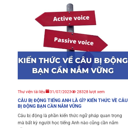
Thư viện tài liệu
31/07/2023
28328 lượt xem
CÂU BỊ ĐỘNG TIẾNG ANH LÀ GÌ? KIẾN THỨC VỀ CÂU
BỊ ĐỘNG BẠN CẦN NẮM VỮNG
Câu bị động là phần kiến thức ngữ pháp quan trọng
mà bất kỳ người học tiếng Anh nào cũng cần nắm