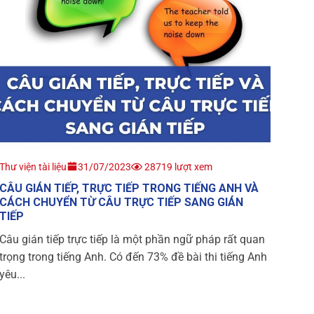
Thư viện tài liệu
31/07/2023
28719 lượt xem
CÂU GIÁN TIẾP, TRỰC TIẾP TRONG TIẾNG ANH VÀ
CÁCH CHUYỂN TỪ CÂU TRỰC TIẾP SANG GIÁN
TIẾP
Câu gián tiếp trực tiếp là một phần ngữ pháp rất quan
trọng trong tiếng Anh. Có đến 73% đề bài thi tiếng Anh
yêu...