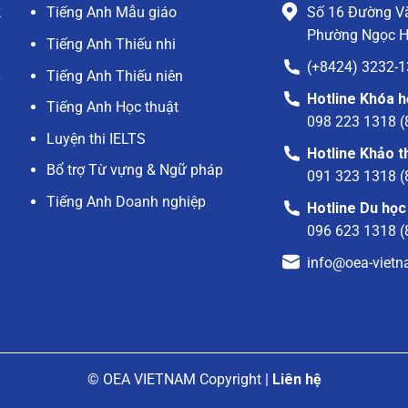
k
Tiếng Anh Mẫu giáo
Số 16 Đường V
h
Phường Ngọc H
Tiếng Anh Thiếu nhi
g
(+8424) 3232-
Tiếng Anh Thiếu niên
y
Hotline Khóa 
a
Tiếng Anh Học thuật
098 223 1318 (
g
Luyện thi IELTS
Hotline Khảo 
Bổ trợ Từ vựng & Ngữ pháp
091 323 1318 (
Tiếng Anh Doanh nghiệp
Hotline Du học
096 623 1318 (
info@oea-viet
© OEA VIETNAM Copyright |
Liên hệ