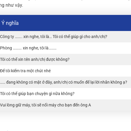
ng như vậy.
Ý nghĩa
Công ty …….. xin nghe, tôi là… Tôi có thể giúp gì cho anh/chị?
Phòng ………. xin nghe, tôi là………
Tôi có thể xin tên anh/chị được không?
Để tôi kiểm tra một chút nhé
…… đang không có mặt ở đây, anh/chị có muốn để lại lời nhắn không ạ?
Tôi có thể giúp bạn chuyện gì nữa không?
Vui lòng giữ máy, tôi sẽ nối máy cho bạn đến ông A