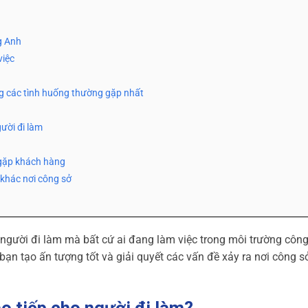
ng Anh
việc
ong các tình huống thường gặp nhất
gười đi làm
i gặp khách hàng
 khác nơi công sở
o người đi làm mà bất cứ ai đang làm việc trong môi trường côn
ạn tạo ấn tượng tốt và giải quyết các vấn đề xảy ra nơi công s
ao tiếp cho người đi làm?