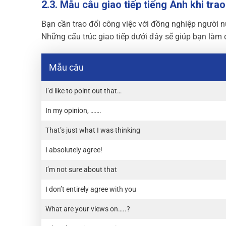
2.3. Mẫu câu giao tiếp tiếng Anh khi tra
Bạn cần trao đổi công việc với đồng nghiệp người n
Những cấu trúc giao tiếp dưới đây sẽ giúp bạn làm 
Mẫu câu
I’d like to point out that…
In my opinion, …….
That’s just what I was thinking
I absolutely agree!
I’m not sure about that
I don’t entirely agree with you
What are your views on…..?