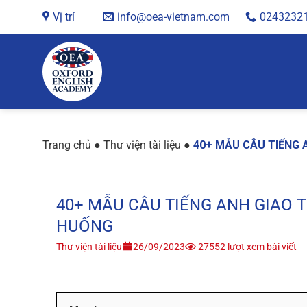
Chuyển
Vị trí
info@oea-vietnam.com
0243232
đến
nội
dung
Trang chủ
●
Thư viện tài liệu
●
40+ MẪU CÂU TIẾNG 
40+ MẪU CÂU TIẾNG ANH GIAO T
HUỐNG
Thư viện tài liệu
26/09/2023
27552 lượt xem bài viết