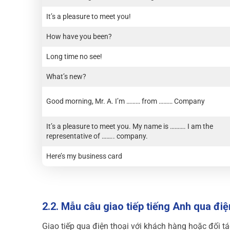
It’s a pleasure to meet you!
How have you been?
Long time no see!
What’s new?
Good morning, Mr. A. I’m ……… from ……… Company
It’s a pleasure to meet you. My name is ………. I am the
representative of …….. company.
Here’s my business card
2.2. Mẫu câu giao tiếp tiếng Anh qua điệ
Giao tiếp qua điện thoại với khách hàng hoặc đối tá