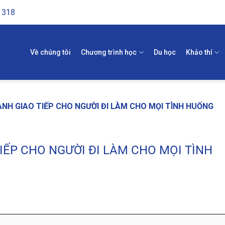
1318
Về chúng tôi
Chương trình học
Du học
Khảo thí
ANH GIAO TIẾP CHO NGƯỜI ĐI LÀM CHO MỌI TÌNH HUỐNG
IẾP CHO NGƯỜI ĐI LÀM CHO MỌI TÌNH