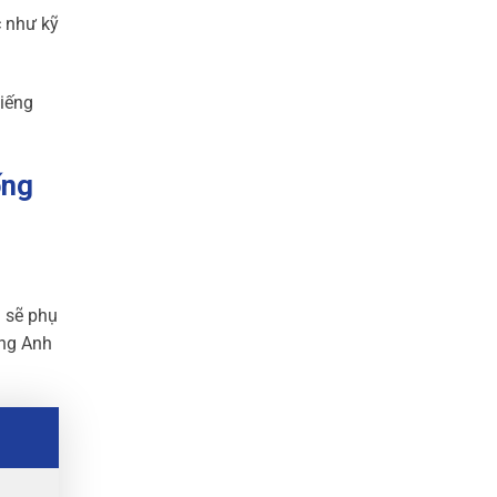
c như kỹ
tiếng
ống
g sẽ phụ
ếng Anh