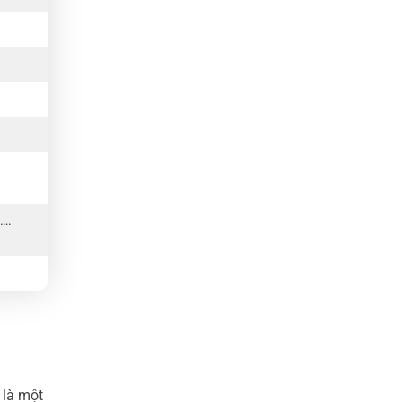
…….
 là một