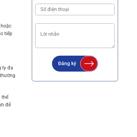
p hoặc
o tiếp
Đăng ký
 ty đa
… thường
 thể
nh để