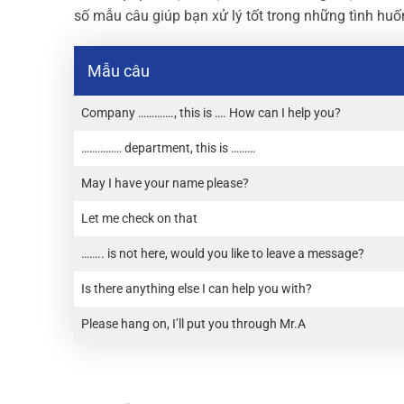
số mẫu câu giúp bạn xử lý tốt trong những tình huố
Mẫu câu
Company …………., this is …. How can I help you?
…………… department, this is ………
May I have your name please?
Let me check on that
…….. is not here, would you like to leave a message?
Is there anything else I can help you with?
Please hang on, I’ll put you through Mr.A