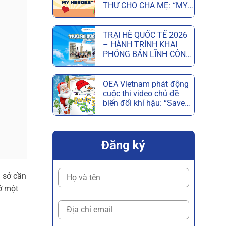
THƯ CHO CHA MẸ: “MY
PARENTS, MY HEROES”
MỪNG NGÀY CỦA CHA
VÀ NGÀY CỦA MẸ
TRẠI HÈ QUỐC TẾ 2026
– HÀNH TRÌNH KHAI
PHÓNG BẢN LĨNH CÔNG
DÂN TOÀN CẦU
OEA Vietnam phát động
cuộc thi video chủ đề
biến đổi khí hậu: “Save
the Snow, Save
Christmas”
Đăng ký
g sở cần
ở một