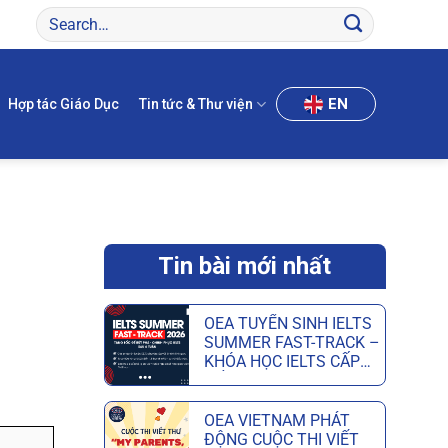
EN
Hợp tác Giáo Dục
Tin tức & Thư viện
Tin bài mới nhất
OEA TUYỂN SINH IELTS
SUMMER FAST-TRACK –
KHÓA HỌC IELTS CẤP
TỐC HÈ GIÚP ĐẠT MỤC
TIÊU CHỈ SAU 6 TUẦN
OEA VIETNAM PHÁT
ĐỘNG CUỘC THI VIẾT