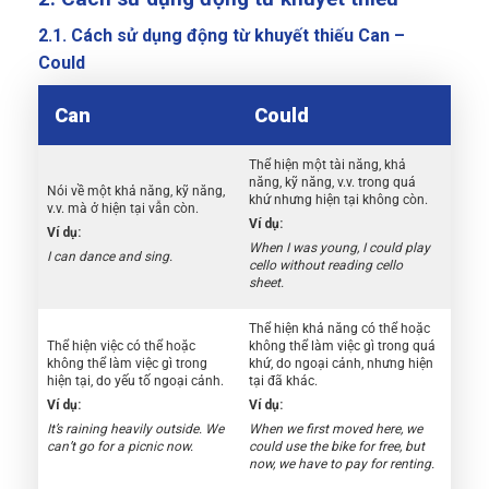
2.1. Cách sử dụng động từ khuyết thiếu Can –
Could
Can
Could
Thể hiện một tài năng, khả
năng, kỹ năng, v.v. trong quá
Nói về một khả năng, kỹ năng,
khứ nhưng hiện tại không còn.
v.v. mà ở hiện tại vẫn còn.
Ví dụ:
Ví dụ:
When I was young, I could play
I can dance and sing.
cello without reading cello
sheet.
Thể hiện khả năng có thể hoặc
Thể hiện việc có thể hoặc
không thể làm việc gì trong quá
không thể làm việc gì trong
khứ, do ngoại cảnh, nhưng hiện
hiện tại, do yếu tố ngoại cảnh.
tại đã khác.
Ví dụ:
Ví dụ:
It’s raining heavily outside. We
When we first moved here, we
can’t go for a picnic now.
could use the bike for free, but
now, we have to pay for renting.