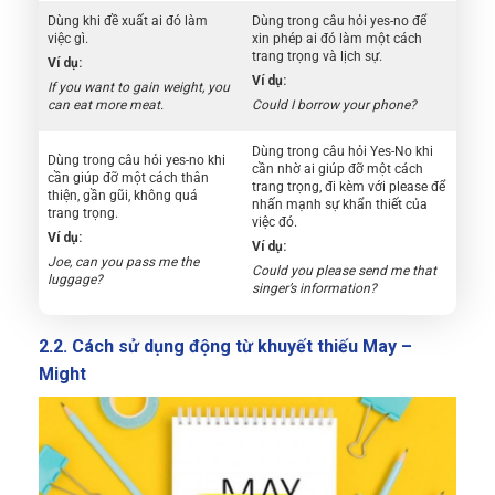
Dùng khi đề xuất ai đó làm
Dùng trong câu hỏi yes-no để
việc gì.
xin phép ai đó làm một cách
trang trọng và lịch sự.
Ví dụ:
Ví dụ:
If you want to gain weight, you
can eat more meat.
Could I borrow your phone?
Dùng trong câu hỏi Yes-No khi
Dùng trong câu hỏi yes-no khi
cần nhờ ai giúp đỡ một cách
cần giúp đỡ một cách thân
trang trọng, đi kèm với please để
thiện, gần gũi, không quá
nhấn mạnh sự khẩn thiết của
trang trọng.
việc đó.
Ví dụ:
Ví dụ:
Joe, can you pass me the
Could you please send me that
luggage?
singer’s information?
2.2. Cách sử dụng động từ khuyết thiếu May –
Might