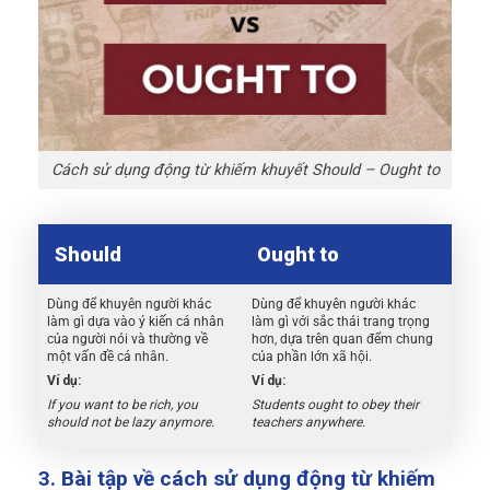
Cách sử dụng động từ khiếm khuyết Should – Ought to
Should
Ought to
Dùng để khuyên người khác
Dùng để khuyên người khác
làm gì dựa vào ý kiến cá nhân
làm gì với sắc thái trang trọng
của người nói và thường về
hơn, dựa trên quan đểm chung
một vấn đề cá nhân.
của phần lớn xã hội.
Ví dụ:
Ví dụ:
If you want to be rich, you
Students ought to obey their
should not be lazy anymore.
teachers anywhere.
3. Bài tập về cách sử dụng động từ khiếm