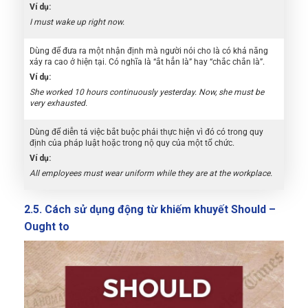
Ví dụ:
I must wake up right now.
Dùng để đưa ra một nhận định mà người nói cho là có khả năng
xảy ra cao ở hiện tại. Có nghĩa là “ắt hẳn là” hay “chắc chắn là”.
Ví dụ:
She worked 10 hours continuously yesterday. Now, she must be
very exhausted.
Dùng để diễn tả việc bắt buộc phải thực hiện vì đó có trong quy
định của pháp luật hoặc trong nộ quy của một tổ chức.
Ví dụ:
All employees must wear uniform while they are at the workplace.
2.5. Cách sử dụng động từ khiếm khuyết Should –
Ought to