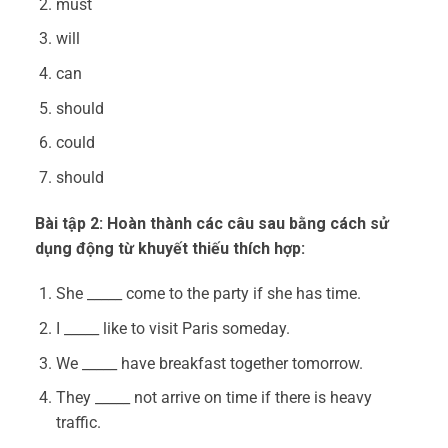
must
will
can
should
could
should
Bài tập 2: Hoàn thành các câu sau bằng cách sử
dụng động từ khuyết thiếu thích hợp:
She _____ come to the party if she has time.
I _____ like to visit Paris someday.
We _____ have breakfast together tomorrow.
They _____ not arrive on time if there is heavy
traffic.