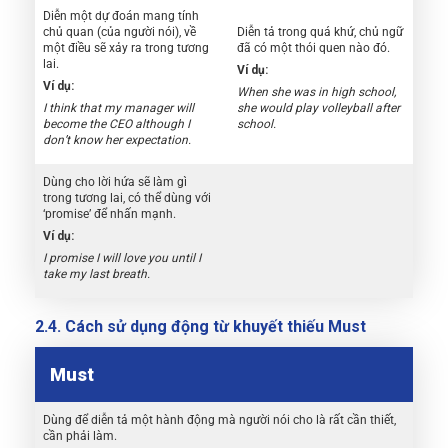
Diễn một dự đoán mang tính
chủ quan (của người nói), về
Diễn tả trong quá khứ, chủ ngữ
một điều sẽ xảy ra trong tương
đã có một thói quen nào đó.
lai.
Ví dụ:
Ví dụ:
When she was in high school,
I think that my manager will
she would play volleyball after
become the CEO although I
school.
don’t know her expectation.
Dùng cho lời hứa sẽ làm gì
trong tương lai, có thể dùng với
‘promise’ để nhấn mạnh.
Ví dụ:
I promise I will love you until I
take my last breath.
2.4. Cách sử dụng động từ khuyết thiếu Must
Must
Dùng để diễn tả một hành động mà người nói cho là rất cần thiết,
cần phải làm.