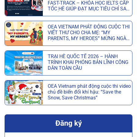
FAST-TRACK – KHÓA HỌC IELTS CẤP
TỐC HÈ GIÚP ĐẠT MỤC TIÊU CHỈ SAU
6 TUẦN
OEA VIETNAM PHÁT ĐỘNG CUỘC THI
VIẾT THƯ CHO CHA MẸ: “MY
PARENTS, MY HEROES” MỪNG NGÀY
CỦA CHA VÀ NGÀY CỦA MẸ
TRẠI HÈ QUỐC TẾ 2026 – HÀNH
TRÌNH KHAI PHÓNG BẢN LĨNH CÔNG
DÂN TOÀN CẦU
OEA Vietnam phát động cuộc thi video
chủ đề biến đổi khí hậu: “Save the
Snow, Save Christmas”
Đăng ký