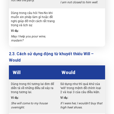
not like the party.
I am not closed to him well.
Dùng trong câu hỏi Yes-No khi
muốn xin phép làm gì hoặc đề
nghị giúp đỡ một cách rất trang
trọng và lịch sự.
Ví dụ:
May I help you pour wine,
madam?
2.3. Cách sử dụng động từ khuyết thiếu Will –
Would
Will
Would
Dùng trong thì tương lai đơn để
Sử dụng như thì quá khứ của
diễn tả về những điều sẽ xảy ra
‘will’ trong mệnh đề chính loại
trong tương lai.
2 và loại 3 của câu điều kiện.
Ví dụ:
Ví dụ:
She will come to my house
If I were her, I wouldn’t buy that
overnight.
high heel shoes.