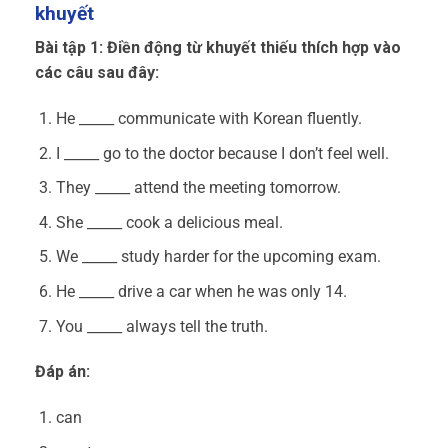
khuyết
Bài tập 1: Điền động từ khuyết thiếu thích hợp vào
các câu sau đây:
He _____ communicate with Korean fluently.
I _____ go to the doctor because I don’t feel well.
They _____ attend the meeting tomorrow.
She _____ cook a delicious meal.
We _____ study harder for the upcoming exam.
He _____ drive a car when he was only 14.
You _____ always tell the truth.
Đáp án:
can