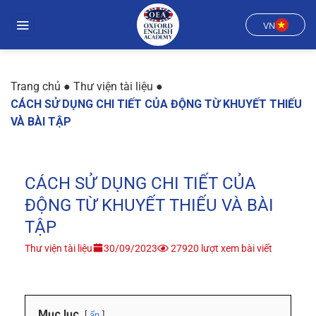
Chuyển
đến
VN
nội
dung
Trang chủ
●
Thư viện tài liệu
●
CÁCH SỬ DỤNG CHI TIẾT CỦA ĐỘNG TỪ KHUYẾT THIẾU
VÀ BÀI TẬP
CÁCH SỬ DỤNG CHI TIẾT CỦA
ĐỘNG TỪ KHUYẾT THIẾU VÀ BÀI
TẬP
Thư viện tài liệu
30/09/2023
27920 lượt xem bài viết
Mục lục
ẩn