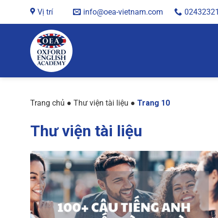
Chuyển
Vị trí
info@oea-vietnam.com
0243232
đến
nội
dung
Trang chủ
●
Thư viện tài liệu
●
Trang 10
Thư viện tài liệu