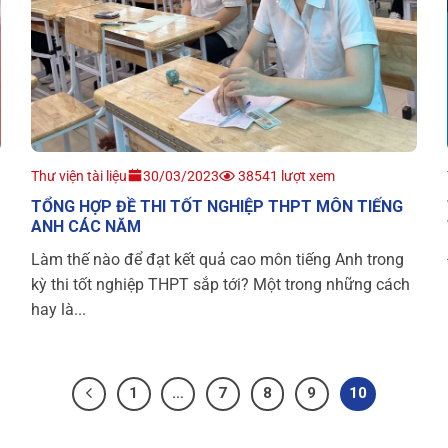
Thư viện tài liệu
30/03/2023
38541 lượt xem
TỔNG HỢP ĐỀ THI TỐT NGHIỆP THPT MÔN TIẾNG
ANH CÁC NĂM
Làm thế nào để đạt kết quả cao môn tiếng Anh trong
kỳ thi tốt nghiệp THPT sắp tới? Một trong những cách
hay là...
1
…
7
8
9
10