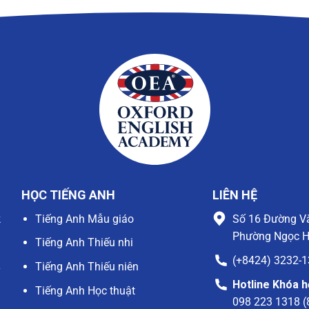
HỌC TIẾNG ANH
LIÊN HỆ
k
Tiếng Anh Mẫu giáo
Số 16 Đường V
h
Phường Ngọc H
Tiếng Anh Thiếu nhi
g
(+8424) 3232-
Tiếng Anh Thiếu niên
y
Hotline Khóa 
a
Tiếng Anh Học thuật
098 223 1318 (
g