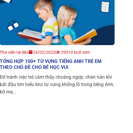
Thư viện tài liệu
24/02/2023
29310 lượt xem
TỔNG HỢP 100+ TỪ VỰNG TIẾNG ANH TRẺ EM
THEO CHỦ ĐỀ CHO BÉ HỌC VUI
Để tránh việc trẻ cảm thấy choáng ngợp, chán nản khi
bắt đầu tìm hiểu kho từ vựng khổng lồ trong tiếng Anh,
bố mẹ...