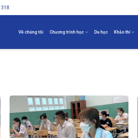
1318
Về chúng tôi
Chương trình học
Du học
Khảo thí