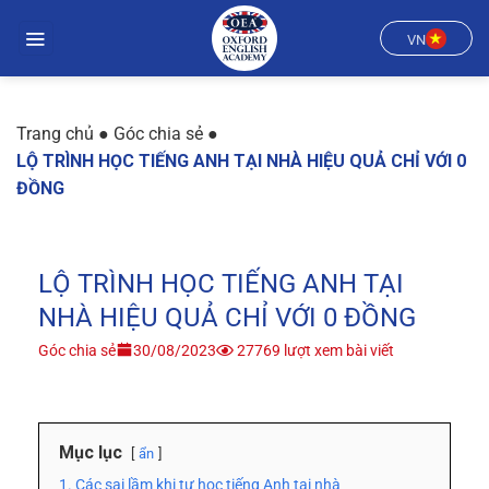
Chuyển
đến
VN
nội
dung
Trang chủ
●
Góc chia sẻ
●
LỘ TRÌNH HỌC TIẾNG ANH TẠI NHÀ HIỆU QUẢ CHỈ VỚI 0
ĐỒNG
LỘ TRÌNH HỌC TIẾNG ANH TẠI
NHÀ HIỆU QUẢ CHỈ VỚI 0 ĐỒNG
Góc chia sẻ
30/08/2023
27769 lượt xem bài viết
Mục lục
ẩn
1. Các sai lầm khi tự học tiếng Anh tại nhà