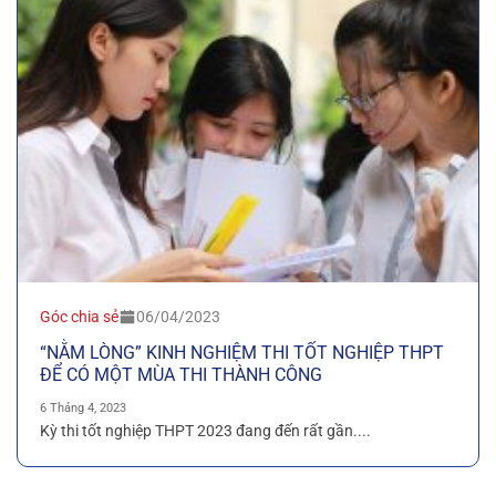
Góc chia sẻ
06/04/2023
“NẰM LÒNG” KINH NGHIỆM THI TỐT NGHIỆP THPT
ĐỂ CÓ MỘT MÙA THI THÀNH CÔNG
6 Tháng 4, 2023
Kỳ thi tốt nghiệp THPT 2023 đang đến rất gần....