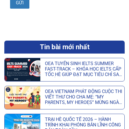
Tin bài mới nhất
OEA TUYỂN SINH IELTS SUMMER
FAST-TRACK – KHÓA HỌC IELTS CẤP
TỐC HÈ GIÚP ĐẠT MỤC TIÊU CHỈ SAU
6 TUẦN
OEA VIETNAM PHÁT ĐỘNG CUỘC THI
VIẾT THƯ CHO CHA MẸ: “MY
PARENTS, MY HEROES” MỪNG NGÀY
CỦA CHA VÀ NGÀY CỦA MẸ
TRẠI HÈ QUỐC TẾ 2026 – HÀNH
TRÌNH KHAI PHÓNG BẢN LĨNH CÔNG