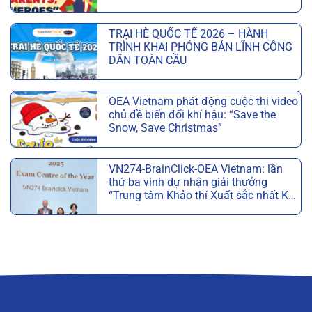
CỦA CHA VÀ NGÀY CỦA MẸ
OEA
Không
TUYỂN
có
SINH
TRẠI HÈ QUỐC TẾ 2026 – HÀNH
bình
IELTS
TRÌNH KHAI PHÓNG BẢN LĨNH CÔNG
luận
SUMMER
DÂN TOÀN CẦU
ở
FAST-
OEA
Không
TRACK
VIETNAM
có
–
PHÁT
OEA Vietnam phát động cuộc thi video
bình
KHÓA
ĐỘNG
chủ đề biến đổi khí hậu: “Save the
luận
HỌC
CUỘC
Snow, Save Christmas”
ở
IELTS
THI
TRẠI
Không
CẤP
VIẾT
HÈ
có
TỐC
THƯ
QUỐC
VN274-BrainClick-OEA Vietnam: lần
bình
HÈ
CHO
TẾ
thứ ba vinh dự nhận giải thưởng
luận
GIÚP
CHA
2026
“Trung tâm Khảo thí Xuất sắc nhất Khu
ở
ĐẠT
MẸ:
–
vực” năm 2025 của Cambridge
OEA
Không
MỤC
“MY
HÀNH
Vietnam
có
TIÊU
PARENTS,
TRÌNH
phát
bình
CHỈ
MY
KHAI
động
luận
SAU
HEROES”
PHÓNG
cuộc
ở
6
MỪNG
BẢN
thi
VN274-
TUẦN
NGÀY
LĨNH
video
BrainClick-
CỦA
CÔNG
chủ
OEA