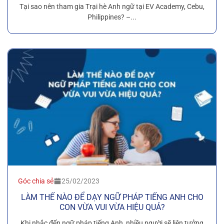
Tại sao nên tham gia Trại hè Anh ngữ tại EV Academy, Cebu,
Philippines? –...
Góc chia sẻ
25/02/2023
LÀM THẾ NÀO ĐỂ DẠY NGỮ PHÁP TIẾNG ANH CHO
CON VỪA VUI VỪA HIỆU QUẢ?
Khi nhắc đến ngữ pháp tiếng Anh, nhiều người sẽ liên tưởng