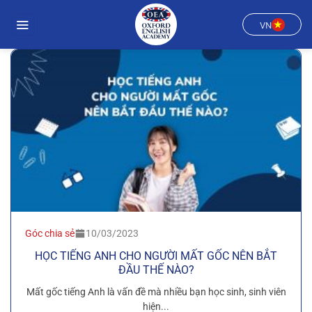
Chuyển
đến
VN
nội
dung
Góc chia sẻ
10/03/2023
HỌC TIẾNG ANH CHO NGƯỜI MẤT GỐC NÊN BẮT
ĐẦU THẾ NÀO?
Mất gốc tiếng Anh là vấn đề mà nhiều bạn học sinh, sinh viên
hiện...