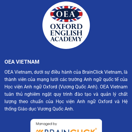
CHA
DÂN
đề
Vietnam:
VÀ
TOÀN
biến
lần
NGÀY
CẦU
đổi
thứ
CỦA
khí
ba
MẸ
hậu:
vinh
“Save
dự
the
nhận
Snow,
giải
Save
thưởng
Christmas”
“Trung
tâm
OEA VIETNAM
Khảo
thí
OEA Vietnam, dưới sự điều hành của BrainClick Vietnam, là
Xuất
thành viên của mạng lưới các trường Anh ngữ quốc tế của
sắc
nhất
Học viện Anh ngữ Oxford (Vương Quốc Anh). OEA Vietnam
Khu
tuân thủ nghiêm ngặt quy trình đào tạo và quản lý chất
vực”
lượng theo chuẩn của Học viện Anh ngữ Oxford và Hệ
năm
2025
thống Giáo dục Vương Quốc Anh.
của
Cambridge