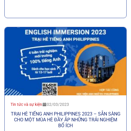
Tin tức và sự kiện
02/03/2023
TRẠI HÈ TIẾNG ANH PHILIPPINES 2023 – SẴN SÀNG
CHO MỘT MÙA HÈ ĐẦY ẮP NHỮNG TRẢI NGHIỆM
BỔ ÍCH