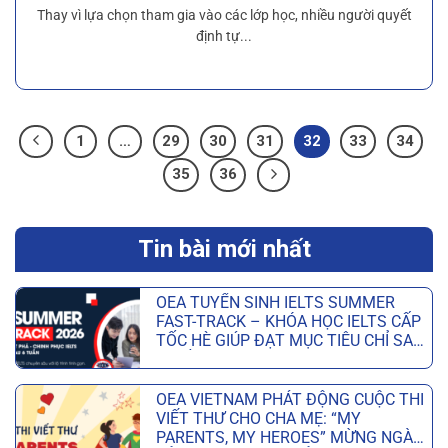
Thay vì lựa chọn tham gia vào các lớp học, nhiều người quyết
định tự...
1
…
29
30
31
32
33
34
35
36
Tin bài mới nhất
OEA TUYỂN SINH IELTS SUMMER
FAST-TRACK – KHÓA HỌC IELTS CẤP
TỐC HÈ GIÚP ĐẠT MỤC TIÊU CHỈ SAU
6 TUẦN
Không
có
OEA VIETNAM PHÁT ĐỘNG CUỘC THI
bình
VIẾT THƯ CHO CHA MẸ: “MY
luận
PARENTS, MY HEROES” MỪNG NGÀY
ở