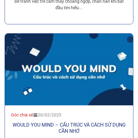
Để tránh việc trẻ cảm thấy choáng ngợp, chán nản khi bắt
đầu tìm hiểu...
Góc chia sẻ
20/02/2023
WOULD YOU MIND – CẤU TRÚC VÀ CÁCH SỬ DỤNG
CẦN NHỚ