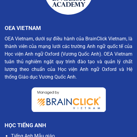
the
nhận
Snow,
giải
Save
thưởng
Christmas”
“Trung
tâm
OEA VIETNAM
Khảo
thí
OEA Vietnam, dưới sự điều hành của BrainClick Vietnam, là
Xuất
thành viên của mạng lưới các trường Anh ngữ quốc tế của
sắc
nhất
Học viện Anh ngữ Oxford (Vương Quốc Anh). OEA Vietnam
Khu
tuân thủ nghiêm ngặt quy trình đào tạo và quản lý chất
vực”
lượng theo chuẩn của Học viện Anh ngữ Oxford và Hệ
năm
2025
thống Giáo dục Vương Quốc Anh.
của
Cambridge
HỌC TIẾNG ANH
Tiếng Anh Mẫu giáo