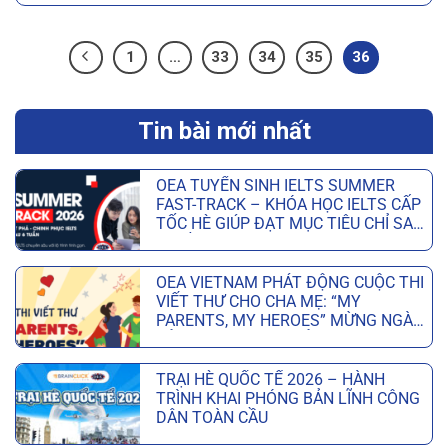
1
…
33
34
35
36
Tin bài mới nhất
OEA TUYỂN SINH IELTS SUMMER
FAST-TRACK – KHÓA HỌC IELTS CẤP
TỐC HÈ GIÚP ĐẠT MỤC TIÊU CHỈ SAU
6 TUẦN
Không
có
OEA VIETNAM PHÁT ĐỘNG CUỘC THI
bình
VIẾT THƯ CHO CHA MẸ: “MY
luận
PARENTS, MY HEROES” MỪNG NGÀY
ở
CỦA CHA VÀ NGÀY CỦA MẸ
OEA
Không
TUYỂN
có
SINH
TRẠI HÈ QUỐC TẾ 2026 – HÀNH
bình
IELTS
TRÌNH KHAI PHÓNG BẢN LĨNH CÔNG
luận
SUMMER
DÂN TOÀN CẦU
ở
FAST-
OEA
Không