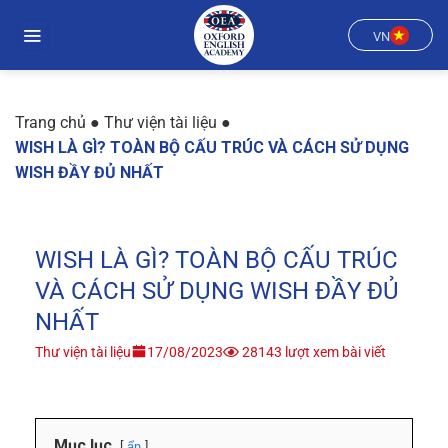
Chuyển
đến
VN
nội
dung
Trang chủ
●
Thư viện tài liệu
●
WISH LÀ GÌ? TOÀN BỘ CẤU TRÚC VÀ CÁCH SỬ DỤNG
WISH ĐẦY ĐỦ NHẤT
WISH LÀ GÌ? TOÀN BỘ CẤU TRÚC
VÀ CÁCH SỬ DỤNG WISH ĐẦY ĐỦ
NHẤT
Thư viện tài liệu
17/08/2023
28143 lượt xem bài viết
Mục lục
ẩn