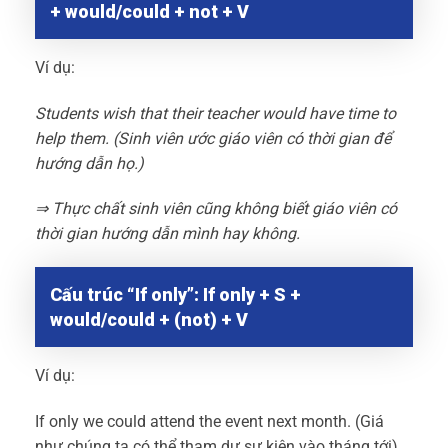
+ would/could + not + V
Ví dụ:
Students wish that their teacher would have time to
help them. (Sinh viên ước giáo viên có thời gian để
hướng dẫn họ.)
⇒ Thực chất sinh viên cũng không biết giáo viên có
thời gian hướng dẫn mình hay không.
Cấu trúc “If only”: If only + S +
would/could + (not) + V
Ví dụ:
If only we could attend the event next month. (Giá
như chúng ta có thể tham dự sự kiện vào tháng tới)