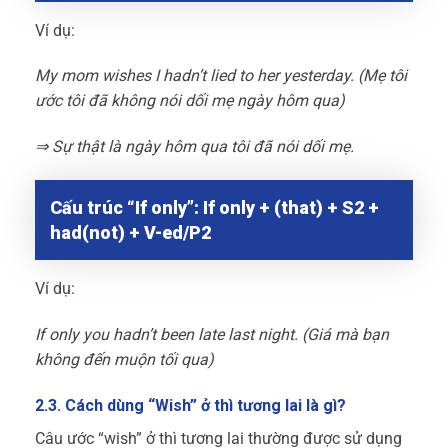
Ví dụ:
My mom wishes I hadn’t lied to her yesterday. (Mẹ tôi
ước tôi đã không nói dối mẹ ngày hôm qua)
⇒ Sự thật là ngày hôm qua tôi đã nói dối mẹ.
Cấu trúc “If only”: If only + (that) + S2 +
had(not) + V-ed/P2
Ví dụ:
If only you hadn’t been late last night. (Giá mà bạn
không đến muộn tối qua)
2.3. Cách dùng “Wish” ở thì tương lai là gì?
Câu ước “wish” ở thì tương lai thường được sử dụng