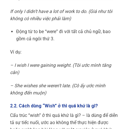
If only I didn’t have a lot of work to do. (Giá như tôi
không có nhiều việc phải làm)
Động từ to be “were” đi với tất cả chủ ngữ, bao
gồm cả ngôi thứ 3.
Ví dụ:
– I wish I were gaining weight. (Tôi ước mình tăng
cân)
– She wishes she weren’t late. (Cô ấy ước mình
không đến muộn)
2.2. Cách dùng “Wish” ở thì quá khứ là gì?
Cấu trúc “wish” ở thì quá khứ là gì? – là dùng để diễn
tả sự tiếc nuối, ước ao không thể thực hiện được