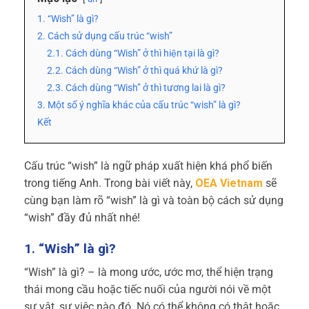
1. “Wish” là gì?
2. Cách sử dụng cấu trúc “wish”
2.1. Cách dùng “Wish” ở thì hiện tại là gì?
2.2. Cách dùng “Wish” ở thì quá khứ là gì?
2.3. Cách dùng “Wish” ở thì tương lai là gì?
3. Một số ý nghĩa khác của cấu trúc “wish” là gì?
Kết
Cấu trúc “wish” là ngữ pháp xuất hiện khá phổ biến
trong tiếng Anh. Trong bài viết này,
OEA Vietnam
sẽ
cùng bạn làm rõ “wish” là gì và toàn bộ cách sử dụng
“wish” đầy đủ nhất nhé!
1. “Wish” là gì?
“Wish” là gì? – là mong ước, ước mơ, thể hiện trạng
thái mong cầu hoặc tiếc nuối của người nói về một
sự vật, sự việc nào đó. Nó có thể không có thật hoặc