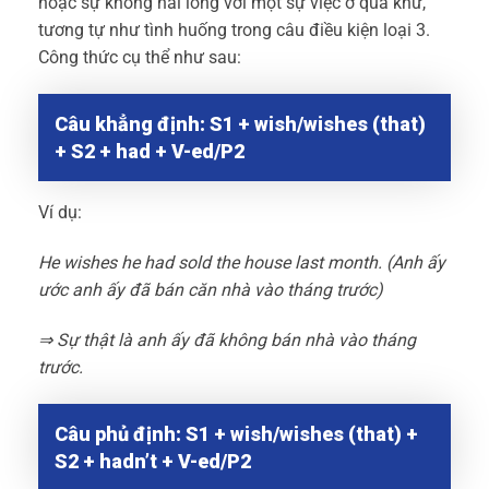
hoặc sự không hài lòng với một sự việc ở quá khứ,
tương tự như tình huống trong câu điều kiện loại 3.
Công thức cụ thể như sau:
Câu khẳng định: S1 + wish/wishes (that)
+ S2 + had + V-ed/P2
Ví dụ:
He wishes he had sold the house last month. (Anh ấy
ước anh ấy đã bán căn nhà vào tháng trước)
⇒ Sự thật là anh ấy đã không bán nhà vào tháng
trước.
Câu phủ định: S1 + wish/wishes (that) +
S2 + hadn’t + V-ed/P2