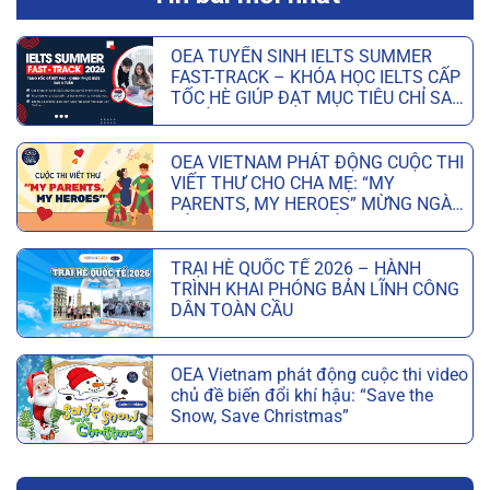
OEA TUYỂN SINH IELTS SUMMER
FAST-TRACK – KHÓA HỌC IELTS CẤP
TỐC HÈ GIÚP ĐẠT MỤC TIÊU CHỈ SAU
6 TUẦN
OEA VIETNAM PHÁT ĐỘNG CUỘC THI
VIẾT THƯ CHO CHA MẸ: “MY
PARENTS, MY HEROES” MỪNG NGÀY
CỦA CHA VÀ NGÀY CỦA MẸ
TRẠI HÈ QUỐC TẾ 2026 – HÀNH
TRÌNH KHAI PHÓNG BẢN LĨNH CÔNG
DÂN TOÀN CẦU
OEA Vietnam phát động cuộc thi video
chủ đề biến đổi khí hậu: “Save the
Snow, Save Christmas”