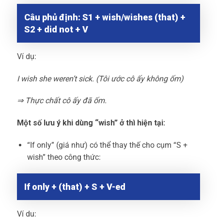
Câu phủ định: S1 + wish/wishes (that) +
S2 + did not + V
Ví dụ:
I wish she weren’t sick. (Tôi ước cô ấy không ốm)
⇒ Thực chất cô ấy đã ốm.
Một số lưu ý khi dùng “wish” ở thì hiện tại:
“If only” (giá như) có thể thay thế cho cụm “S +
wish” theo công thức:
If only + (that) + S + V-ed
Ví dụ: