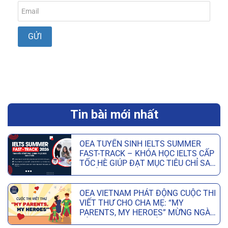
Tin bài mới nhất
OEA TUYỂN SINH IELTS SUMMER
FAST-TRACK – KHÓA HỌC IELTS CẤP
TỐC HÈ GIÚP ĐẠT MỤC TIÊU CHỈ SAU
6 TUẦN
OEA VIETNAM PHÁT ĐỘNG CUỘC THI
VIẾT THƯ CHO CHA MẸ: “MY
PARENTS, MY HEROES” MỪNG NGÀY
CỦA CHA VÀ NGÀY CỦA MẸ