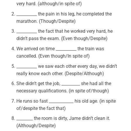
very hard. (although/in spite of)
__________ the pain in his leg, he completed the
marathon. (Though/Despite)
__________ the fact that he worked very hard, he
didn’t pass the exam. (Even though/Despite)
We arrived on time __________ the train was
cancelled. (Even though/In spite of)
__________ we saw each other every day, we didn’t
really know each other. (Despite/Although)
She didn’t get the job, _________ she had all the
necessary qualifications. (in spite of/though)
He runs so fast ____________ his old age. (in spite
of/despite the fact that)
________ the room is dirty, Jame didn’t clean it.
(Although/Despite)