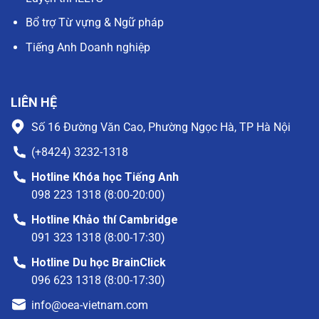
Bổ trợ Từ vựng & Ngữ pháp
Tiếng Anh Doanh nghiệp
LIÊN HỆ
Số 16 Đường Văn Cao, Phường Ngọc Hà, TP Hà Nội
(+8424) 3232-1318
Hotline Khóa học Tiếng Anh
098 223 1318 (8:00-20:00)
Hotline Khảo thí Cambridge
091 323 1318 (8:00-17:30)
Hotline Du học BrainClick
096 623 1318 (8:00-17:30)
info@oea-vietnam.com