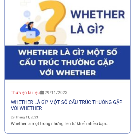
Thư viện tài liệu
29/11/2023
WHETHER LÀ GÌ? MỘT SỐ CẤU TRÚC THƯỜNG GẶP
VỚI WHETHER
29 Tháng 11, 2023
Whether là một trong những liên từ khiến nhiều bạn...