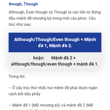
though, Though
Although, Even though và Though là các liên từ đứng
đầu mệnh đề nhượng bộ trong một câu phức. Cấu
trúc như sau:
Although/Though/Even though + Mệnh
đề 1, Mệnh đề 2.
hoặc: Mệnh đề 2 +
although/though/even though + mệnh đề 1.
Trong đó:
– Ở cấu trúc thứ nhất, hai mệnh đề phải được ngăn
cách bởi dấu phẩy
– Mệnh đề 1 (MĐ nhượng bộ) và mệnh đề 2 (MĐ