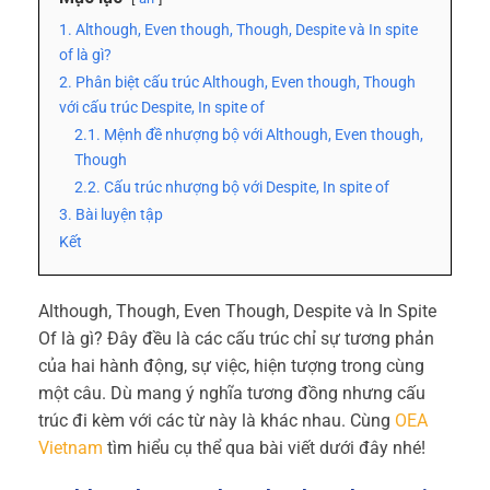
1. Although, Even though, Though, Despite và In spite
of là gì?
2. Phân biệt cấu trúc Although, Even though, Though
với cấu trúc Despite, In spite of
2.1. Mệnh đề nhượng bộ với Although, Even though,
Though
2.2. Cấu trúc nhượng bộ với Despite, In spite of
3. Bài luyện tập
Kết
Although, Though, Even Though, Despite và In Spite
Of là gì? Đây đều là các cấu trúc chỉ sự tương phản
của hai hành động, sự việc, hiện tượng trong cùng
một câu. Dù mang ý nghĩa tương đồng nhưng cấu
trúc đi kèm với các từ này là khác nhau. Cùng
OEA
Vietnam
tìm hiểu cụ thể qua bài viết dưới đây nhé!