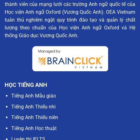
thành viên của mạng lưới các trường Anh ngữ quốc tế của
Học viện Anh ngữ Oxford (Vương Quốc Anh). OEA Vietnam
tuân thủ nghiêm ngặt quy trình đào tạo và quản lý chất
lượng theo chuẩn của Học viện Anh ngữ Oxford và Hệ
thống Giáo dục Vương Quốc Anh.
HỌC TIẾNG ANH
Tiếng Anh Mẫu giáo
Tiếng Anh Thiếu nhi
Tiếng Anh Thiếu niên
Tiếng Anh Học thuật
Luyện thi IELTS