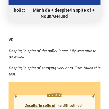
hoặc: Mệnh đề + despite/in spite of +
Noun/Gerund
VD:
Despite/In spite of the difficult test, Lily was able to
do it well.
Despite/In spite of studying very hard, Tom failed this
test.