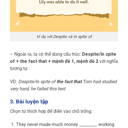
Ví dụ với Despite và In spite of
– Ngoài ra, ta có thể dùng cấu trúc:
Despite/In spite
of + the fact that + mệnh đề 1, mệnh đề 2
với nghĩa
tương tự.
VD:
Despite/In spite of
the fact that
Tom had studied
very hard, he failed this test.
3. Bài luyện tập
Chọn từ thích hợp để điền vào chỗ trống:
They never made much money _________ working