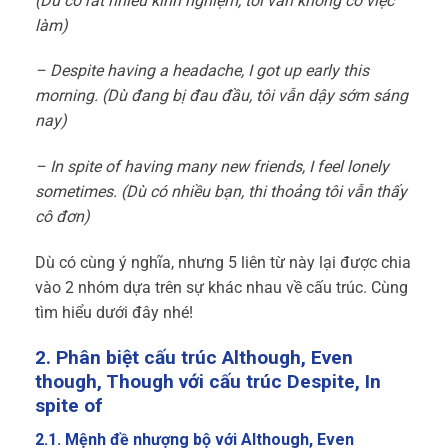
(Dù có rất nhiều kinh nghiệm, tôi vẫn không có việc
làm)
– Despite having a headache, I got up early this
morning. (Dù đang bị đau đầu, tôi vẫn dậy sớm sáng
nay)
– In spite of having many new friends, I feel lonely
sometimes. (Dù có nhiều bạn, thi thoảng tôi vẫn thấy
cô đơn)
Dù có cùng ý nghĩa, nhưng 5 liên từ này lại được chia
vào 2 nhóm dựa trên sự khác nhau về cấu trúc. Cùng
tìm hiểu dưới đây nhé!
2. Phân biệt cấu trúc Although, Even
though, Though với cấu trúc Despite, In
spite of
2.1. Mệnh đề nhượng bộ với Although, Even