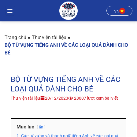
Chuyển
đến
VN
nội
dung
Trang chủ
●
Thư viện tài liệu
●
BỘ TỪ VỰNG TIẾNG ANH VỀ CÁC LOẠI QUẢ DÀNH CHO
BÉ
BỘ TỪ VỰNG TIẾNG ANH VỀ CÁC
LOẠI QUẢ DÀNH CHO BÉ
Thư viện tài liệu
20/12/2023
28007 lượt xem bài viết
Mục lục
ẩn
1. Các từ vựng và thành ngữ tiếng Anh về các loại quả