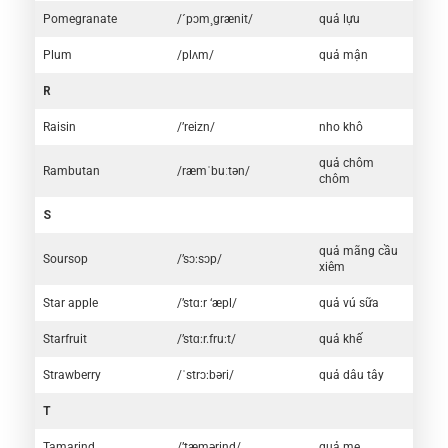
Pomegranate
/´pɔm¸grænit/
quả lựu
Plum
/plʌm/
quả mận
R
Raisin
/’reizn/
nho khô
quả chôm
Rambutan
/ræmˈbuːtən/
chôm
S
quả mãng cầu
Soursop
/’sɔ:sɔp/
xiêm
Star apple
/’stɑ:r ‘æpl/
quả vú sữa
Starfruit
/’stɑ:r.fru:t/
quả khế
Strawberry
/ˈstrɔ:bəri/
quả dâu tây
T
Tamarind
/’tæmərind/
quả me