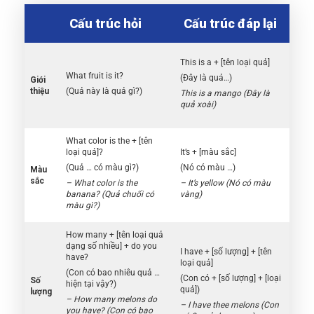
Cấu trúc hỏi
Cấu trúc đáp lại
This is a + [tên loại quả]
What fruit is it?
(Đây là quả…)
Giới
thiệu
(Quả này là quả gì?)
This is a mango (Đây là
quả xoài)
What color is the + [tên
loại quả]?
It’s + [màu sắc]
(Quả … có màu gì?)
(Nó có màu …)
Màu
sắc
– What color is the
– It’s yellow (Nó có màu
banana? (Quả chuối có
vàng)
màu gì?)
How many + [tên loại quả
dạng số nhiều] + do you
I have + [số lượng] + [tên
have?
loại quả]
(Con có bao nhiêu quả …
(Con có + [số lượng] + [loại
Số
hiện tại vậy?)
quả])
lượng
– How many melons do
– I have thee melons (Con
you have? (Con có bao