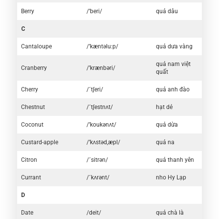
Berry
/’beri/
quả dâu
C
Cantaloupe
/’kæntəlu:p/
quả dưa vàng
quả nam việt
Cranberry
/’krænbəri/
quất
Cherry
/´tʃeri/
quả anh đào
Chestnut
/´tʃestnʌt/
hạt dẻ
Coconut
/’koukənʌt/
quả dừa
Custard-apple
/’kʌstəd,æpl/
quả na
Citron
/´sitrən/
quả thanh yên
Currant
/´kʌrənt/
nho Hy Lạp
D
Date
/deit/
quả chà là