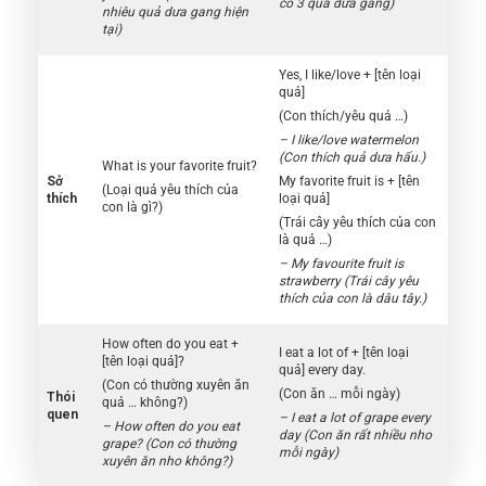
có 3 quả dưa gang)
nhiêu quả dưa gang hiện
tại)
Yes, I like/love + [tên loại
quả]
(Con thích/yêu quả …)
– I like/love watermelon
(Con thích quả dưa hấu.)
What is your favorite fruit?
Sở
My favorite fruit is + [tên
(Loại quả yêu thích của
thích
loại quả]
con là gì?)
(Trái cây yêu thích của con
là quả …)
– My favourite fruit is
strawberry (Trái cây yêu
thích của con là dâu tây.)
How often do you eat +
I eat a lot of + [tên loại
[tên loại quả]?
quả] every day.
(Con có thường xuyên ăn
(Con ăn … mỗi ngày)
Thói
quả … không?)
quen
– I eat a lot of grape every
– How often do you eat
day (Con ăn rất nhiều nho
grape? (Con có thường
mỗi ngày)
xuyên ăn nho không?)