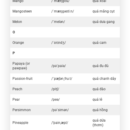
Mango
/´mæηgou/
quả xoài
Mangosteen
/ˈmæŋɡəstiːn/
quả măng cụt
Melon
/´melən/
quả dưa gang
O
Orange
/ˈɒrɪndʒ/
quả cam
P
Papaya (or
/pə´paiə/
quả đu đủ
pawpaw)
Passion-fruit
/´pæʃən¸fru:t/
quả chanh dây
Peach
/pitʃ/
quả đào
Pear
/peə/
quả lê
Persimmon
/pə´simən/
quả hồng
quả dứa
Pineapple
/’pain,æpl/
(thơm)