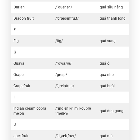
Durian
/´duəriən/
quả sầu riêng
Dragon fruit
/’drægənfru:t/
quả thanh long
F
Fig
/fig/
quả sung
G
Guava
/´gwa:və/
quả ổi
Grape
/greɪp/
quả nho
Grapefruit
/’greipfru:t/
quả bưởi
I
Indian cream cobra
/´indiən kri:m ‘koubrə
quả dưa gang
melon
´melən/
J
Jackfruit
/’dʒæk,fru:t/
quả mít