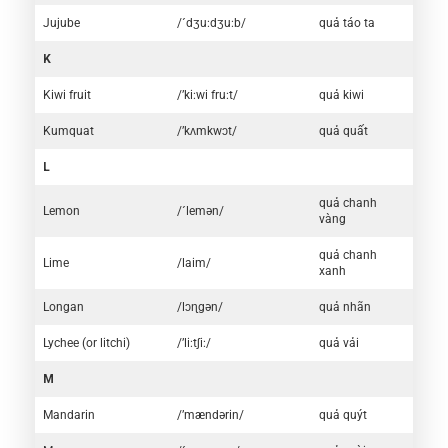
Jujube
/´dʒu:dʒu:b/
quả táo ta
K
Kiwi fruit
/’ki:wi fru:t/
quả kiwi
Kumquat
/’kʌmkwɔt/
quả quất
L
quả chanh
Lemon
/´lemən/
vàng
quả chanh
Lime
/laim/
xanh
Longan
/lɔɳgən/
quả nhãn
Lychee (or litchi)
/’li:tʃi:/
quả vải
M
Mandarin
/’mændərin/
quả quýt