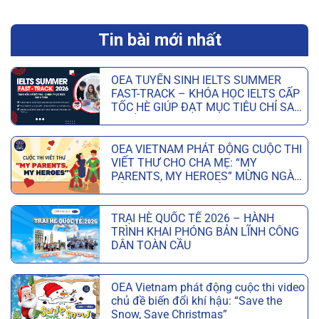
Tin bài mới nhất
OEA TUYỂN SINH IELTS SUMMER
FAST-TRACK – KHÓA HỌC IELTS CẤP
TỐC HÈ GIÚP ĐẠT MỤC TIÊU CHỈ SAU
6 TUẦN
OEA VIETNAM PHÁT ĐỘNG CUỘC THI
VIẾT THƯ CHO CHA MẸ: “MY
PARENTS, MY HEROES” MỪNG NGÀY
CỦA CHA VÀ NGÀY CỦA MẸ
TRẠI HÈ QUỐC TẾ 2026 – HÀNH
TRÌNH KHAI PHÓNG BẢN LĨNH CÔNG
DÂN TOÀN CẦU
OEA Vietnam phát động cuộc thi video
chủ đề biến đổi khí hậu: “Save the
Snow, Save Christmas”