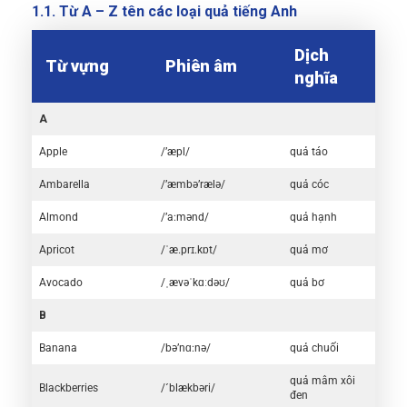
1.1. Từ A – Z tên các loại quả tiếng Anh
Dịch
Từ vựng
Phiên âm
nghĩa
A
Apple
/’æpl/
quả táo
Ambarella
/’æmbə’rælə/
quả cóc
Almond
/’a:mənd/
quả hạnh
Apricot
/ˈæ.prɪ.kɒt/
quả mơ
Avocado
/ˌævəˈkɑːdəʊ/
quả bơ
B
Banana
/bə’nɑ:nə/
quả chuối
quả mâm xôi
Blackberries
/´blækbəri/
đen