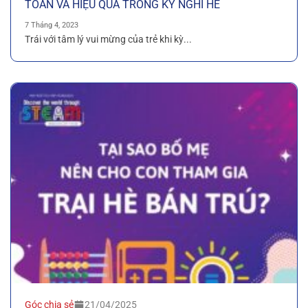
TOÀN VÀ HIỆU QUẢ TRONG KỲ NGHỈ HÈ
7 Tháng 4, 2023
Trái với tâm lý vui mừng của trẻ khi kỳ...
Góc chia sẻ
21/04/2025