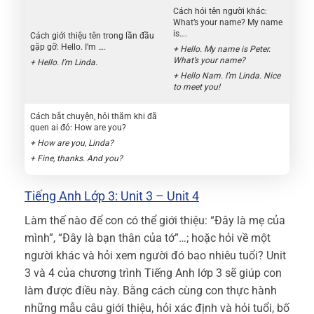
Cách hỏi tên người khác:
What’s your name? My name
is….
Cách giới thiệu tên trong lần đầu
gặp gỡ: Hello. I’m ….
+ Hello. My name is Peter.
What’s your name?
+ Hello. I’m Linda.
+ Hello Nam. I’m Linda. Nice
to meet you!
Cách bắt chuyện, hỏi thăm khi đã
quen ai đó: How are you?
+ How are you, Linda?
+ Fine, thanks. And you?
Tiếng Anh Lớp 3: Unit 3 – Unit 4
Làm thế nào để con có thể giới thiệu: “Đây là mẹ của
mình”, “Đây là bạn thân của tớ”…; hoặc hỏi về một
người khác và hỏi xem người đó bao nhiêu tuổi? Unit
3 và 4 của chương trình Tiếng Anh lớp 3 sẽ giúp con
làm được điều này. Bằng cách cùng con thực hành
những mẫu câu giới thiệu, hỏi xác định và hỏi tuổi, bố