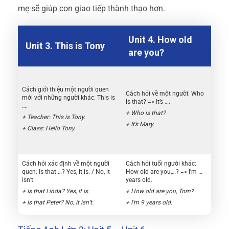
mẹ sẽ giúp con giao tiếp thành thạo hơn.
Unit 4. How old
Unit 3. This is Tony
are you?
Cách giới thiệu một người quen
Cách hỏi về một người: Who
mới với những người khác: This is
is that? => It’s ….
….
+ Who is that?
+ Teacher: This is Tony.
+ It’s Mary.
+ Class: Hello Tony.
Cách hỏi xác định về một người
Cách hỏi tuổi người khác:
quen: Is that …? Yes, it is. / No, it
How old are you,…? => I’m …
isn’t.
years old.
+ Is that Linda? Yes, it is.
+ How old are you, Tom?
+ Is that Peter? No, it isn’t.
+ I’m 9 years old.