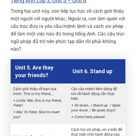
Tiếng Anh Lớp 3: Unit 5 – Unit 6
Trong hai unit này, con tiếp tục học về cách giới thiệu
một người với người khác. Ngoài ra, con làm quen với
cấu trúc đưa ra yêu cầu/mệnh lệnh và cách xin phép
để làm một việc nào đó trong tiếng Anh. Các cấu trúc
ngữ pháp đã trở nên phức tạp dần rồi phải không
nào?
Unit 5. Are they
Unit 6. Stand up
your friends?
Cách giới thiệu về bạn của
Các câu mệnh lệnh dùng để
mình: This is my friend, …
nói về hành động cần thực
hiện.
+ Linda: Mai, this is my friend,
Peter!
+ Sit down. / Stand up. / Open
your book. / Be quiet, boys!
+ Mai: Hi Peter. Nice to meet
you!
+ Come here, please!
Cách hỏi xin phép, xin ý kiến để
thực hiện một hành động nào