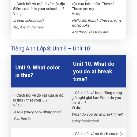
– Cách hỏi và mô tả về một địa
vật của bản thân. These /
điểm cụ thể: Is your school …. ?
Those are my ….
Ví dụ:
Ví dụ:
Is your school old?
Hello, Mr. Robot. These are my
notebooks.
No, it isn’t. It’s new.
Are they? Yes they are.
Tiếng Anh Lớp 3: Unit 9 – Unit 10
Unit 10. What do
Unit 9. What color
you do at break
is this?
time?
– Cách hỏi về hoạt động trong
– Cách hỏi về đồ vật của ai đó:
giờ nghỉ giải lao: What do you
Is this / that your ….?
do at … ?
Ví dụ:
Ví dụ:
Is this your pencil sharpener?
What do you do at break time?
Yes, this is.
I play basketball.
– Cách hỏi về sở thích của một