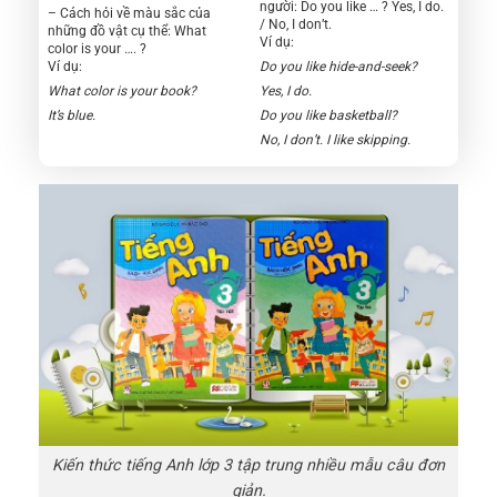
người: Do you like … ? Yes, I do.
– Cách hỏi về màu sắc của
/ No, I don’t.
những đồ vật cụ thể: What
Ví dụ:
color is your …. ?
Ví dụ:
Do you like hide-and-seek?
What color is your book?
Yes, I do.
It’s blue.
Do you like basketball?
No, I don’t. I like skipping.
Kiến thức tiếng Anh lớp 3 tập trung nhiều mẫu câu đơn
giản.