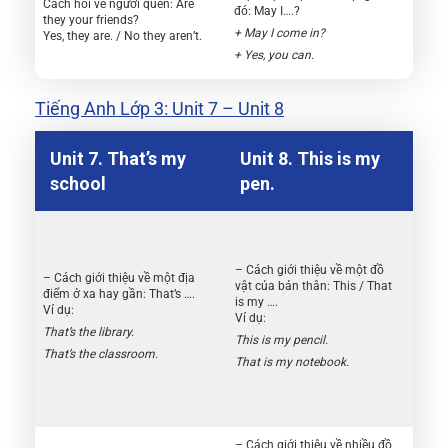
Cách hỏi về người quen: Are
đó: May I….?
they your friends?
+ May I come in?
Yes, they are. / No they aren’t.
+ Yes, you can.
Tiếng Anh Lớp 3: Unit 7 – Unit 8
Unit 7. That’s my
Unit 8. This is my
school
pen.
– Cách giới thiệu về một đồ
– Cách giới thiệu về một địa
vật của bản thân: This / That
điểm ở xa hay gần: That’s ….
is my ….
Ví dụ:
Ví dụ:
That’s the library.
This is my pencil.
That’s the classroom.
That is my notebook.
– Cách giới thiệu về nhiều đồ