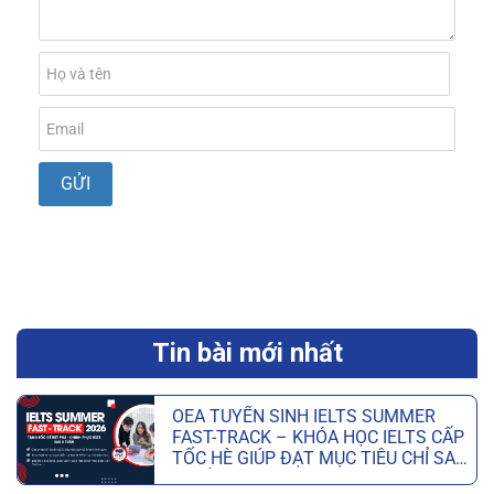
Tin bài mới nhất
OEA TUYỂN SINH IELTS SUMMER
FAST-TRACK – KHÓA HỌC IELTS CẤP
TỐC HÈ GIÚP ĐẠT MỤC TIÊU CHỈ SAU
6 TUẦN