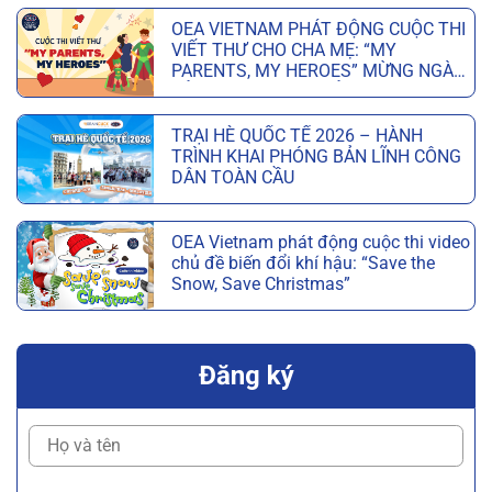
OEA VIETNAM PHÁT ĐỘNG CUỘC THI
VIẾT THƯ CHO CHA MẸ: “MY
PARENTS, MY HEROES” MỪNG NGÀY
CỦA CHA VÀ NGÀY CỦA MẸ
TRẠI HÈ QUỐC TẾ 2026 – HÀNH
TRÌNH KHAI PHÓNG BẢN LĨNH CÔNG
DÂN TOÀN CẦU
OEA Vietnam phát động cuộc thi video
chủ đề biến đổi khí hậu: “Save the
Snow, Save Christmas”
Đăng ký