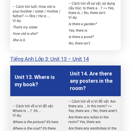
– Cách hỏi về sự vật, sử dụng
– Cách hỏi tuổi: How old is
cấu trúc: Is there a …? => Yes,
your brother / sister / mother /
there is. / No, there isn’t.
father? => She / He is ….
Ví dụ:
Ví dụ:
Is there a garden?
That’s my sister.
Yes, there is.
How old is she?
Is there a pond?
She is 6.
No, there isn’t.
Tiếng Anh Lớp 3: Unit 13 – Unit 14
Unit 14. Are there
Unit 13. Where is
any posters in the
my book?
room?
– Cách hỏi về vị trí đồ vật: Are
– Cách hỏi về vị trí đồ vật:
there any … in the room? =>
Where is ….? It’s …
Yes, there are. / No, there aren’t.
Ví dụ:
Are there any sofas in the
Where is the picture? It’s here.
room? Yes, there are.
Where is the coat? It’s there.
Are there any wardrobes in the