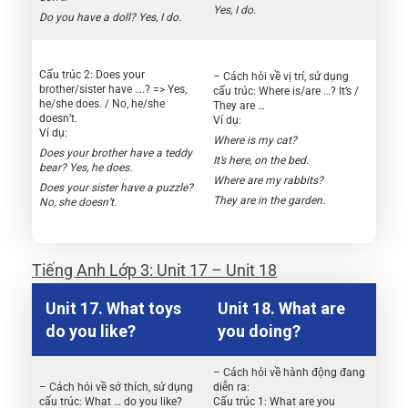
Yes, I do.
Do you have a doll? Yes, I do.
Cấu trúc 2: Does your
– Cách hỏi về vị trí, sử dụng
brother/sister have ….? => Yes,
cấu trúc: Where is/are …? It’s /
he/she does. / No, he/she
They are …
doesn’t.
Ví dụ:
Ví dụ:
Where is my cat?
Does your brother have a teddy
It’s here, on the bed.
bear? Yes, he does.
Where are my rabbits?
Does your sister have a puzzle?
They are in the garden.
No, she doesn’t.
Tiếng Anh Lớp 3: Unit 17 – Unit 18
Unit 17. What toys
Unit 18. What are
do you like?
you doing?
– Cách hỏi về hành động đang
– Cách hỏi về sở thích, sử dụng
diễn ra:
cấu trúc: What … do you like?
Cấu trúc 1: What are you