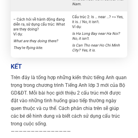
Nam.
Cấu trúc 2: Is … near …? => Yes,
– Cách hỏi về hành động đang
it is. / No, it isn’t.
diễn ra, sử dụng cấu trúc: What
Ví dụ:
are they doing?
Is Ha Long Bay near Ha Noi?
Ví dụ:
No, it isn’t.
What are they doing there?
Is Can Tho near Ho Chi Minh
They’re flying kite.
City? Yes, it is.
KẾT
Trên đây là tổng hợp những kiến thức tiếng Anh quan
trọng trong chương trình Tiếng Anh lớp 3 mới của Bộ
GD&ĐT. Mỗi bài học giới thiệu 2 cấu trúc mới được
đặt vào những tình huống giao tiếp thường ngày
quen thuộc và cụ thể. Cách phân chia trên sẽ giúp
các bé dễ hình dung và biết cách sử dụng cấu trúc
trong cuộc sống.
———————————————