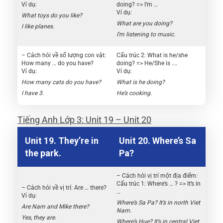
Ví dụ:
doing? => I’m …
Ví dụ:
What toys do you like?
What are you doing?
I like planes.
I’m listening to music.
– Cách hỏi về số lượng con vật:
Cấu trúc 2: What is he/she
How many … do you have?
doing? => He/She is ….
Ví dụ:
Ví dụ:
How many cats do you have?
What is he doing?
I have 3.
He’s cooking.
Tiếng Anh Lớp 3: Unit 19 – Unit 20
Unit 19. They’re in
Unit 20. Where’s Sa
the park.
Pa?
– Cách hỏi vị trí một địa điểm:
Cấu trúc 1: Where’s … ? => It’s in
– Cách hỏi về vị trí: Are … there?
…
Ví dụ:
Where’s Sa Pa? It’s in north Viet
Are Nam and Mike there?
Nam.
Yes, they are.
Where’s Hue? It’s in central Viet