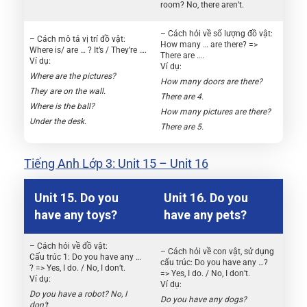
room? No, there aren’t.
– Cách hỏi về số lượng đồ vật:
– Cách mô tả vị trí đồ vật:
How many … are there? =>
Where is/ are … ? It’s / They’re ….
There are ….
Ví dụ:
Ví dụ:
Where are the pictures?
How many doors are there?
They are on the wall.
There are 4.
Where is the ball?
How many pictures are there?
Under the desk.
There are 5.
Tiếng Anh Lớp 3: Unit 15 – Unit 16
Unit 15. Do you
Unit 16. Do you
have any toys?
have any pets?
– Cách hỏi về đồ vật:
– Cách hỏi về con vật, sử dụng
Cấu trúc 1: Do you have any …
cấu trúc: Do you have any …?
? => Yes, I do. / No, I don’t.
=> Yes, I do. / No, I don’t.
Ví dụ:
Ví dụ:
Do you have a robot? No, I
Do you have any dogs?
don’t.