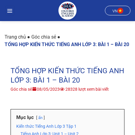
Chuyển
đến
VN
nội
dung
Trang chủ
●
Góc chia sẻ
●
TỔNG HỢP KIẾN THỨC TIẾNG ANH LỚP 3: BÀI 1 – BÀI 20
TỔNG HỢP KIẾN THỨC TIẾNG ANH
LỚP 3: BÀI 1 – BÀI 20
Góc chia sẻ
08/05/2023
28328 lượt xem bài viết
Mục lục
ẩn
Kiến thức Tiếng Anh Lớp 3 Tập 1
Tiếng Anh Lớp 3: Unit 1 – Unit 2