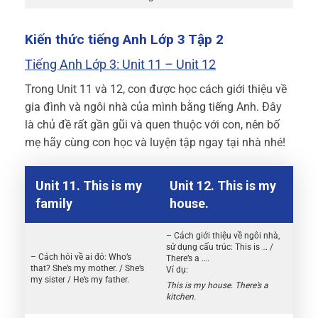
Kiến thức tiếng Anh Lớp 3 Tập 2
Tiếng Anh Lớp 3: Unit 11 – Unit 12
Trong Unit 11 và 12, con được học cách giới thiệu về
gia đình và ngôi nhà của mình bằng tiếng Anh. Đây
là chủ đề rất gần gũi và quen thuộc với con, nên bố
mẹ hãy cùng con học và luyện tập ngay tại nhà nhé!
Unit 11. This is my
Unit 12. This is my
family
house.
– Cách giới thiệu về ngôi nhà,
sử dụng cấu trúc: This is … /
– Cách hỏi về ai đó: Who’s
There’s a ….
that? She’s my mother. / She’s
Ví dụ:
my sister / He’s my father.
This is my house. There’s a
kitchen.