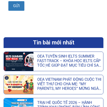
Tin bài mới nhất
OEA TUYỂN SINH IELTS SUMMER
FAST-TRACK – KHÓA HỌC IELTS CẤP
TỐC HÈ GIÚP ĐẠT MỤC TIÊU CHỈ SAU
6 TUẦN
OEA VIETNAM PHÁT ĐỘNG CUỘC THI
VIẾT THƯ CHO CHA MẸ: “MY
PARENTS, MY HEROES” MỪNG NGÀY
CỦA CHA VÀ NGÀY CỦA MẸ
TRẠI HÈ QUỐC TẾ 2026 – HÀNH