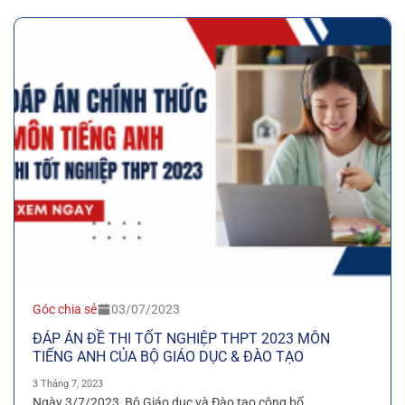
Góc chia sẻ
03/07/2023
ĐÁP ÁN ĐỀ THI TỐT NGHIỆP THPT 2023 MÔN
TIẾNG ANH CỦA BỘ GIÁO DỤC & ĐÀO TẠO
3 Tháng 7, 2023
Ngày 3/7/2023, Bộ Giáo dục và Đào tạo công bố...