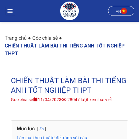
Chuyển
đến
VN
nội
dung
Trang chủ
●
Góc chia sẻ
●
CHIẾN THUẬT LÀM BÀI THI TIẾNG ANH TỐT NGHIỆP
THPT
CHIẾN THUẬT LÀM BÀI THI TIẾNG
ANH TỐT NGHIỆP THPT
Góc chia sẻ
11/04/2023
28047 lượt xem bài viết
Mục lục
ẩn
Làm bài theo thứ tự để tránh sót câu