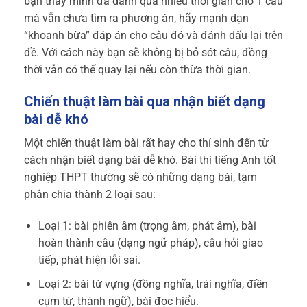
bạn thấy mình đã dành quá nhiều thời gian cho 1 câu
mà vẫn chưa tìm ra phương án, hãy mạnh dạn
“khoanh bừa” đáp án cho câu đó và đánh dấu lại trên
đề. Với cách này bạn sẽ không bị bỏ sót câu, đồng
thời vẫn có thể quay lại nếu còn thừa thời gian.
Chiến thuật làm bài qua nhận biết dạng
bài dễ khó
Một chiến thuật làm bài rất hay cho thí sinh đến từ
cách nhận biết dạng bài dễ khó. Bài thi tiếng Anh tốt
nghiệp THPT thường sẽ có những dạng bài, tạm
phân chia thành 2 loại sau:
Loại 1: bài phiên âm (trọng âm, phát âm), bài
hoàn thành câu (dạng ngữ pháp), câu hỏi giao
tiếp, phát hiện lỗi sai.
Loại 2: bài từ vựng (đồng nghĩa, trái nghĩa, điền
cụm từ, thành ngữ), bài đọc hiểu.