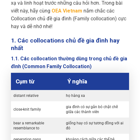
xạ và linh hoạt trước những câu hỏi hơn. Trong bài
viết này, hãy cùng
OEA Vietnam
nắm chắc các
Collocation chủ đề gia đình (Family collocation) cực
hay và dễ nhớ nhé!
1. Các collocations chủ đề gia đình hay
nhất
1.1. Các collocation thường dùng trong chủ đề gia
đình (Common Family Collocation)
Cụm từ
Ý nghĩa
distant relative
họ hàng xa
gia đình có sự gắn bó chặt chẽ
close-knit family
giữa các thành viên
bear a remarkable
giống hay có sự tương đồng với ai
resemblance to
đó
generation gaps
khoảng cách giữa các thế hệ