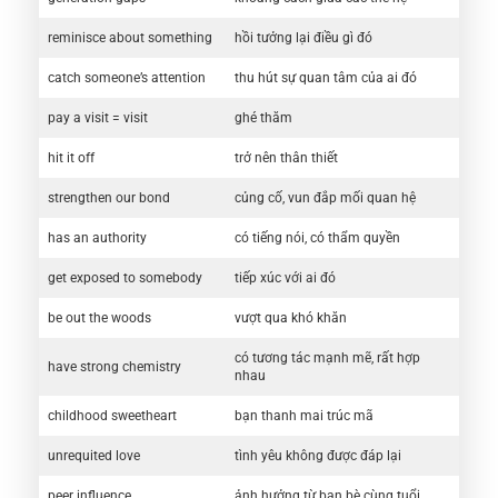
reminisce about something
hồi tưởng lại điều gì đó
catch someone’s attention
thu hút sự quan tâm của ai đó
pay a visit = visit
ghé thăm
hit it off
trở nên thân thiết
strengthen our bond
củng cố, vun đắp mối quan hệ
has an authority
có tiếng nói, có thẩm quyền
get exposed to somebody
tiếp xúc với ai đó
be out the woods
vượt qua khó khăn
có tương tác mạnh mẽ, rất hợp
have strong chemistry
nhau
childhood sweetheart
bạn thanh mai trúc mã
unrequited love
tình yêu không được đáp lại
peer influence
ảnh hưởng từ bạn bè cùng tuổi