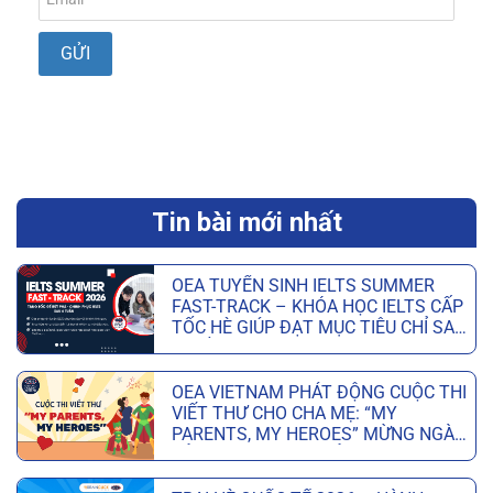
Tin bài mới nhất
OEA TUYỂN SINH IELTS SUMMER
FAST-TRACK – KHÓA HỌC IELTS CẤP
TỐC HÈ GIÚP ĐẠT MỤC TIÊU CHỈ SAU
6 TUẦN
OEA VIETNAM PHÁT ĐỘNG CUỘC THI
VIẾT THƯ CHO CHA MẸ: “MY
PARENTS, MY HEROES” MỪNG NGÀY
CỦA CHA VÀ NGÀY CỦA MẸ