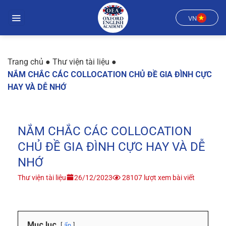
Chuyển
đến
VN
nội
dung
Trang chủ
●
Thư viện tài liệu
●
NẮM CHẮC CÁC COLLOCATION CHỦ ĐỀ GIA ĐÌNH CỰC
HAY VÀ DỄ NHỚ
NẮM CHẮC CÁC COLLOCATION
CHỦ ĐỀ GIA ĐÌNH CỰC HAY VÀ DỄ
NHỚ
Thư viện tài liệu
26/12/2023
28107 lượt xem bài viết
Mục lục
ẩn