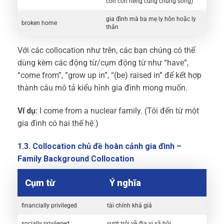
con con riêng cùng chung sống)
gia đình mà ba mẹ ly hôn hoặc ly
broken home
thân
Với các collocation như trên, các bạn chúng có thể
dùng kèm các động từ/cụm động từ như “have”,
“come from”, ”grow up in”, “(be) raised in” để kết hợp
thành câu mô tả kiểu hình gia đình mong muốn.
Ví dụ:
I come from a nuclear family. (Tôi đến từ một
gia đình có hai thế hệ.)
1.3. Collocation chủ đề hoàn cảnh gia đình –
Family Background Collocation
Cụm từ
Ý nghĩa
financially privileged
tài chính khá giả
socially privileged
vượt trội về địa vị xã hội