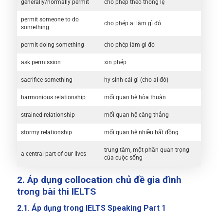
generally/normally permit
cho phép theo thông lệ
permit someone to do
cho phép ai làm gì đó
something
permit doing something
cho phép làm gì đó
ask permission
xin phép
sacrifice something
hy sinh cái gì (cho ai đó)
harmonious relationship
mối quan hệ hòa thuận
strained relationship
mối quan hệ căng thẳng
stormy relationship
mối quan hệ nhiều bất đồng
trung tâm, một phần quan trọng
a central part of our lives
của cuộc sống
2. Áp dụng collocation chủ đề gia đình
trong bài thi IELTS
2.1. Áp dụng trong IELTS Speaking Part 1