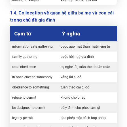
1.4. Collocation về quan hệ giữa ba mẹ và con cái
trong chủ đề gia đình
Cụm từ
Ý nghĩa
informal/private gathering
cuộc gặp mặt thân mật/riêng tư
family gathering
cuộc hội ngộ gia đình
total obedience
sự nghe lời, tuân theo hoàn toàn
in obedience to somebody
vâng lời ai đó
obedience to something
tuân theo cái gì đó
refuse to permit
không cho phép
be designed to permit
có ý định cho phép làm gì
legally permit
cho phép một cách hợp pháp