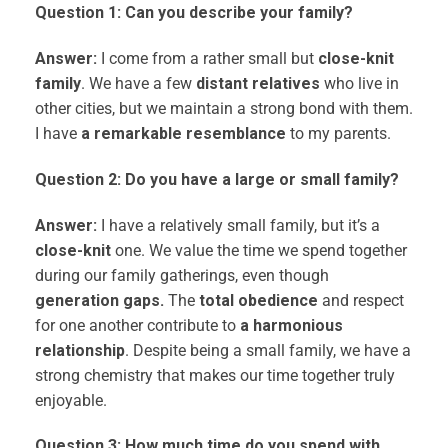
Question 1: Can you describe your family?
Answer:
I come from a rather small but
close-knit
family
. We have a few
distant relatives
who live in
other cities, but we maintain a strong bond with them.
I have
a remarkable resemblance
to my parents.
Question 2:
Do you have a large or small family?
Answer:
I have a relatively small family, but it’s a
close-knit
one. We value the time we spend together
during our family gatherings, even though
generation gaps.
The
total obedience
and respect
for one another contribute to
a harmonious
relationship
. Despite being a small family, we have a
strong chemistry that makes our time together truly
enjoyable.
Question 3:
How much time do you spend with