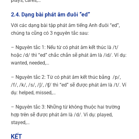
plays, cares,…
2.4. Dạng bài phát âm đuôi “ed”
Với các dạng bài tập phát âm tiếng Anh đuôi “ed”,
chúng ta cũng có 3 nguyên tắc sau:
– Nguyên tắc 1: Nếu từ có phát âm kết thúc là /t/
hoặc /d/ thì “ed” chắc chắn sẽ phát âm là /id/. Ví dụ:
wanted, needed,…
– Nguyên tắc 2: Từ có phát âm kết thúc bằng /p/,
/f/, /k/, /s/, /∫/, /ʧ/ thì “ed” sẽ được phát âm là /t/. Ví
dụ: helped, missed,…
– Nguyên tắc 3: Những từ không thuộc hai trường
hợp trên sẽ được phát âm là /d/. Ví dụ: played,
stayed,…
KẾT