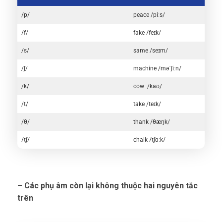
/p/
peace /piːs/
/f/
fake /feɪk/
/s/
same /seɪm/
/ʃ/
machine /məˈʃiːn/
/k/
cow /kaʊ/
/t/
take /teɪk/
/θ/
thank /θæŋk/
/tʃ/
chalk /tʃɑːk/
– Các phụ âm còn lại không thuộc hai nguyên tắc
trên