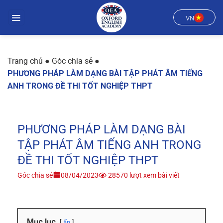
Chuyển
đến
VN
nội
dung
Trang chủ
●
Góc chia sẻ
●
PHƯƠNG PHÁP LÀM DẠNG BÀI TẬP PHÁT ÂM TIẾNG
ANH TRONG ĐỀ THI TỐT NGHIỆP THPT
PHƯƠNG PHÁP LÀM DẠNG BÀI
TẬP PHÁT ÂM TIẾNG ANH TRONG
ĐỀ THI TỐT NGHIỆP THPT
Góc chia sẻ
08/04/2023
28570 lượt xem bài viết
Mục lục
ẩn