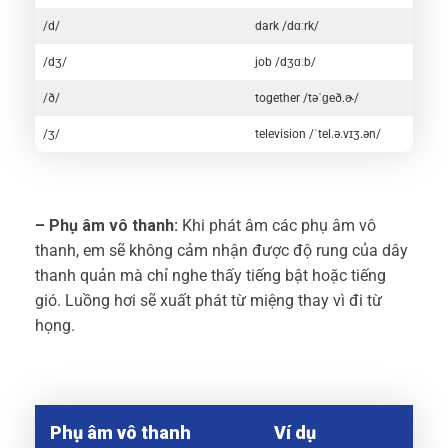
/d/
dark /dɑːrk/
/dʒ/
job /dʒɑːb/
/ð/
together /təˈɡeð.ɚ/
/ʒ/
television /ˈtel.ə.vɪʒ.ən/
– Phụ âm vô thanh:
Khi phát âm các phụ âm vô
thanh, em sẽ không cảm nhận được độ rung của dây
thanh quản mà chỉ nghe thấy tiếng bật hoặc tiếng
gió. Luồng hơi sẽ xuất phát từ miệng thay vì đi từ
họng.
Phụ âm vô thanh
Ví dụ