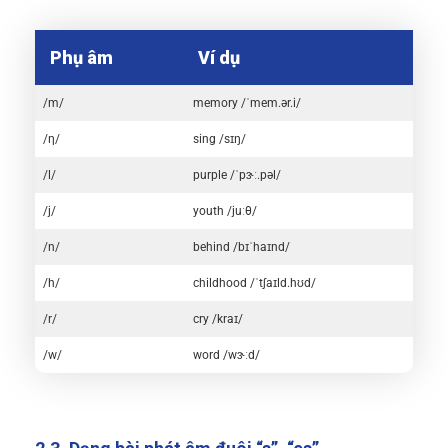
Phụ âm
Ví dụ
/m/
memory /ˈmem.ər.i/
/η/
sing /sɪŋ/
/l/
purple /ˈpɝː.pəl/
/j/
youth /juːθ/
/n/
behind /bɪˈhaɪnd/
/h/
childhood /ˈtʃaɪld.hʊd/
/r/
cry /kraɪ/
/w/
word /wɝːd/