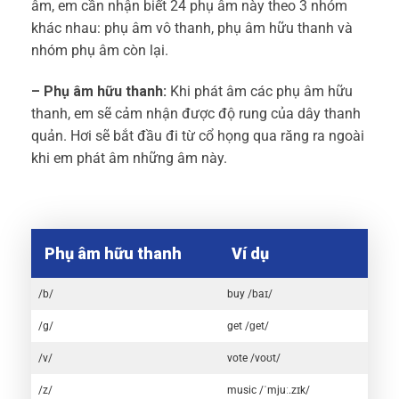
âm, em cần nhận biết 24 phụ âm này theo 3 nhóm
khác nhau: phụ âm vô thanh, phụ âm hữu thanh và
nhóm phụ âm còn lại.
– Phụ âm hữu thanh:
Khi phát âm các phụ âm hữu
thanh, em sẽ cảm nhận được độ rung của dây thanh
quản. Hơi sẽ bắt đầu đi từ cổ họng qua răng ra ngoài
khi em phát âm những âm này.
Phụ âm hữu thanh
Ví dụ
/b/
buy /baɪ/
/g/
get /ɡet/
/v/
vote /voʊt/
/z/
music /ˈmjuː.zɪk/