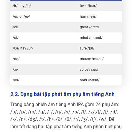
/ir/ hay /iə/
beer /bɪər/
/er/ or /eə/
hair /heər/
/ei/
great /ɡreɪt/
/ɑi/
mind /maɪnd/
/ʊə/ hay /ʊr/
sure /ʃʊr/
/ɑʊ/
mouse /maʊs/
/ɔi/
voice /vɔɪs/
/əʊ/
hold /həʊld/
2.2. Dạng bài tập phát âm phụ âm tiếng Anh
Trong bảng phiên âm tiếng Anh IPA gồm 24 phụ âm:
/b/, /p/, /m/, /g/, /f/, /η/, /v/, /s/, /l/, /z/,/ʃ/, /j/, /d/,
/k/, /n/, /dʒ/, /t/, /h/, /ð/, /θ/, /r/, /ʒ/, /tʃ/, /w/. Để
làm tốt dạng bài tập phát âm tiếng Anh phân biệt phụ