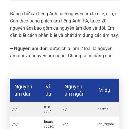
Bảng chữ cái tiếng Anh có 5 nguyên âm là u, e, o, a, i.
Còn theo bảng phiên âm tiếng Anh IPA, ta có 20
nguyên âm bao gồm cả nguyên âm đơn và đôi. Em
cần biết cách phân biệt và phát âm đúng các âm này.
– Nguyên âm đơn:
được chia làm 2 loại là nguyên
âm dài và nguyên âm ngắn. Chúng ta có bảng sau:
Nguyên
Ví
Nguyên
Ví dụ
âm dài
dụ
âm ngắn
tree
/i:/
/i/
fit /fɪt/
/triː/
board
/ɔː/
/ɒ/
job /dʒɒb/
/bɔːrd/