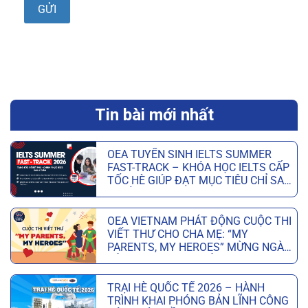
Tin bài mới nhất
OEA TUYỂN SINH IELTS SUMMER
FAST-TRACK – KHÓA HỌC IELTS CẤP
TỐC HÈ GIÚP ĐẠT MỤC TIÊU CHỈ SAU
6 TUẦN
OEA VIETNAM PHÁT ĐỘNG CUỘC THI
VIẾT THƯ CHO CHA MẸ: “MY
PARENTS, MY HEROES” MỪNG NGÀY
CỦA CHA VÀ NGÀY CỦA MẸ
TRẠI HÈ QUỐC TẾ 2026 – HÀNH
TRÌNH KHAI PHÓNG BẢN LĨNH CÔNG