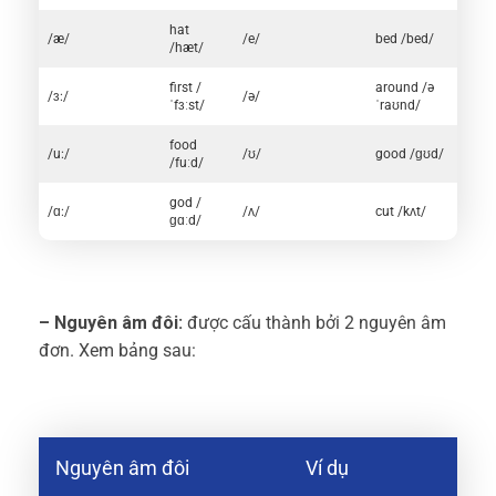
hat
/æ/
/e/
bed /bed/
/hæt/
first /
around /ə
/ɜ:/
/ə/
ˈfɜːst/
ˈraʊnd/
food
/u:/
/ʊ/
good /ɡʊd/
/fuːd/
god /
/ɑ:/
/ʌ/
cut /kʌt/
ɡɑːd/
– Nguyên âm đôi:
được cấu thành bởi 2 nguyên âm
đơn. Xem bảng sau:
Nguyên âm đôi
Ví dụ