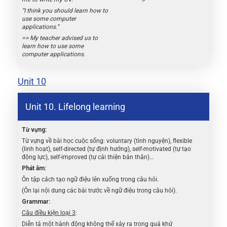
“I think you should learn how to
use some computer
applications.”
=> My teacher advised us to
learn how to use some
computer applications.
Unit 10
Unit 10. Lifelong learning
Từ vựng:
Từ vựng về bài học cuộc sống: voluntary (tình nguyện), flexible
(linh hoạt), self-directed (tự định hướng), self-motivated (tự tạo
động lực), self-improved (tự cải thiện bản thân)…
Phát âm:
Ôn tập cách tạo ngữ điệu lên xuống trong câu hỏi.
(Ôn lại nội dung các bài trước về ngữ điệu trong câu hỏi).
Grammar:
Câu điều kiện loại 3
:
Diễn tả một hành động không thể xảy ra trong quá khứ