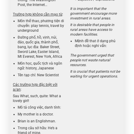
thông: The Washington
Post, the Internet…
It is important that the
government encourage more
Trường hợp không cần mạo từ
:
investment in rural areas.
Môn thể thao, phương tiện di
It is desirable that people in
chuyển: play tennis, travel by
rural areas have access to
underground
modern facilities.
Đường phố, hồ, vịnh, núi,
Mệnh đề that ở dạng phủ
đảo, quốc gia, thành phố,
định hoặc nghi vấn:
bang, lục địa: Baker Street,
Sword Lake, Easter Island,
The government urged that
Mt Everest, New York, Africa
people not waste natural
Môn học, quốc tịch và ngôn
resources.
ngữ: history, Japanese
It is crucial that patients not be
Tên tạp chí: New Scientist
waiting for urgent operations.
Các trường hợp đặc biệt với
a/an
:
Sau What, such, quite: What a
lovely girl!
Mô tả công việc, danh tính:
My mother is a doctor.
Brian is an Englishman.
Trong câu sở hữu: He’s a
friend of mine.