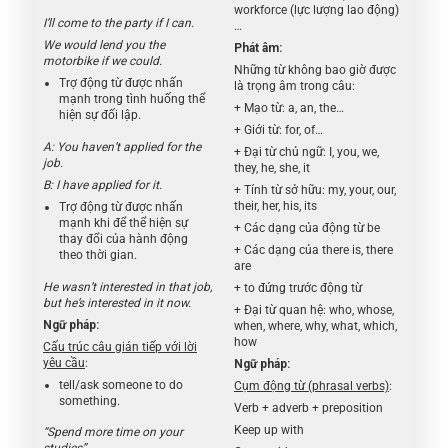
workforce (lực lượng lao động)
I’ll come to the party if I can.
…
We would lend you the
Phát âm:
motorbike if we could.
Những từ không bao giờ được
Trợ động từ được nhấn
là trọng âm trong câu:
mạnh trong tình huống thể
+ Mạo từ: a, an, the…
hiện sự đối lập.
+ Giới từ: for, of…
A: You haven’t applied for the
+ Đại từ chủ ngữ: I, you, we,
job.
they, he, she, it
B: I have applied for it.
+ Tính từ sở hữu: my, your, our,
their, her, his, its
Trợ động từ được nhấn
mạnh khi để thể hiện sự
+ Các dạng của động từ be
thay đổi của hành động
+ Các dạng của there is, there
theo thời gian.
are
He wasn’t interested in that job,
+ to đứng trước động từ
but he’s interested in it now.
+ Đại từ quan hệ: who, whose,
Ngữ pháp:
when, where, why, what, which,
how
Cấu trúc câu gián tiếp với lời
yêu cầu
:
Ngữ pháp:
tell/ask someone to do
Cụm động từ (phrasal verbs)
:
something.
Verb + adverb + preposition
Keep up with
“Spend more time on your