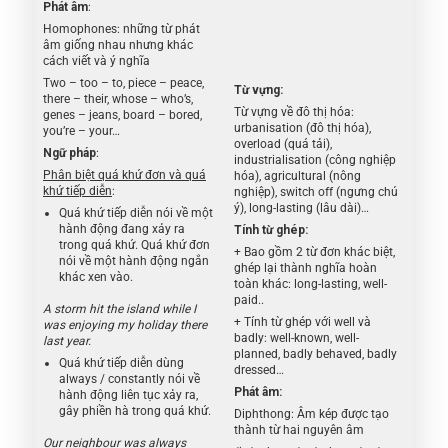
Phát âm
:
Homophones: những từ phát
âm giống nhau nhưng khác
cách viết và ý nghĩa
Two – too – to, piece – peace,
Từ vựng:
there – their, whose – who’s,
Từ vựng về đô thị hóa:
genes – jeans, board – bored,
urbanisation (đô thị hóa),
you’re – your…
overload (quá tải),
Ngữ pháp
:
industrialisation (công nghiệp
Phân biệt quá khứ đơn và quá
hóa), agricultural (nông
khứ tiếp diễn
:
nghiệp), switch off (ngưng chú
ý), long-lasting (lâu dài)…
Quá khứ tiếp diễn nói về một
hành động đang xảy ra
Tính từ ghép:
trong quá khứ. Quá khứ đơn
+ Bao gồm 2 từ đơn khác biệt,
nói về một hành động ngắn
ghép lại thành nghĩa hoàn
khác xen vào.
toàn khác: long-lasting, well-
paid..
A storm hit the island while I
+ Tính từ ghép với well và
was enjoying my holiday there
badly: well-known, well-
last year.
planned, badly behaved, badly
Quá khứ tiếp diễn dùng
dressed…
always / constantly nói về
Phát âm:
hành động liên tục xảy ra,
gây phiền hà trong quá khứ.
Diphthong: Âm kép được tạo
thành từ hai nguyên âm
Our neighbour was always