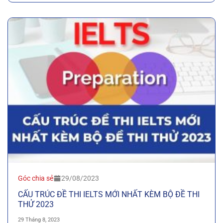
Góc chia sẻ
29/08/2023
CẤU TRÚC ĐỀ THI IELTS MỚI NHẤT KÈM BỘ ĐỀ THI
THỬ 2023
29 Tháng 8, 2023