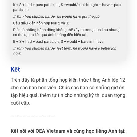
If + S + had + past participle, S +would/could/might + have + past
participle
If Tom had studied harder, he would have got the job.
Câu điều kiện hỗn hợp loại 2 và 3
:
Diễn tả những hành động không thể xảy ra trong quá khứ nhưng
có thể tạo ra kết quả ảnh hưởng đến hiện tại.
If + S + had + past participle, S + would + bare infinitive
If Tom had studied harder last term, he would have a better job
now.
Kết
Trên đây là phần tổng hợp kiến thức tiếng Anh lớp 12
cho các bạn học viên. Chúc các bạn có những giờ ôn
tập hiệu quả, thêm tự tin cho những kỳ thi quan trọng
cuối cấp.
———————————
Kết nối với OEA Vietnam và cùng học tiếng Anh tại: