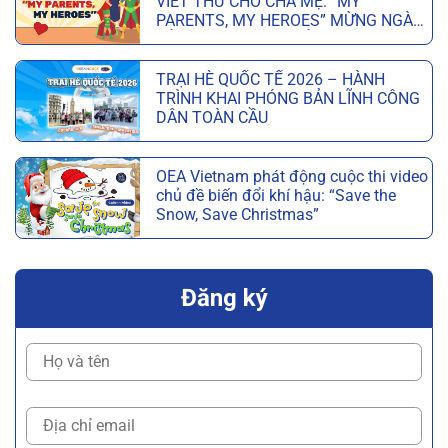
VIẾT THƯ CHO CHA MẸ: “MY
PARENTS, MY HEROES” MỪNG NGÀY
CỦA CHA VÀ NGÀY CỦA MẸ
TRẠI HÈ QUỐC TẾ 2026 – HÀNH
TRÌNH KHAI PHÓNG BẢN LĨNH CÔNG
DÂN TOÀN CẦU
OEA Vietnam phát động cuộc thi video
chủ đề biến đổi khí hậu: “Save the
Snow, Save Christmas”
Đăng ký