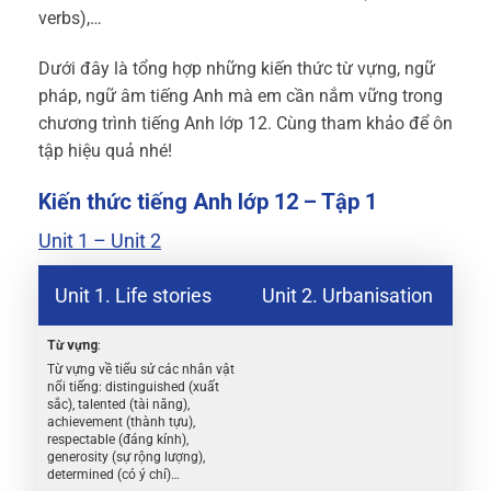
verbs),…
Dưới đây là tổng hợp những kiến thức từ vựng, ngữ
pháp, ngữ âm tiếng Anh mà em cần nắm vững trong
chương trình tiếng Anh lớp 12. Cùng tham khảo để ôn
tập hiệu quả nhé!
Kiến thức tiếng Anh lớp 12 – Tập 1
Unit 1 – Unit 2
Unit 1. Life stories
Unit 2. Urbanisation
Từ vựng
:
Từ vựng về tiểu sử các nhân vật
nổi tiếng: distinguished (xuất
sắc), talented (tài năng),
achievement (thành tựu),
respectable (đáng kính),
generosity (sự rộng lượng),
determined (có ý chí)…