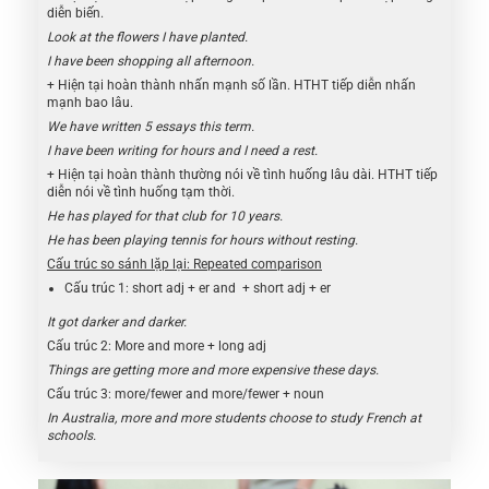
diễn biến.
Look at the flowers I have planted.
I have been shopping all afternoon.
+ Hiện tại hoàn thành nhấn mạnh số lần. HTHT tiếp diễn nhấn
mạnh bao lâu.
We have written 5 essays this term.
I have been writing for hours and I need a rest.
+ Hiện tại hoàn thành thường nói về tình huống lâu dài. HTHT tiếp
diễn nói về tình huống tạm thời.
He has played for that club for 10 years.
He has been playing tennis for hours without resting.
Cấu trúc so sánh lặp lại: Repeated comparison
Cấu trúc 1: short adj + er and + short adj + er
It got darker and darker.
Cấu trúc 2: More and more + long adj
Things are getting more and more expensive these days.
Cấu trúc 3: more/fewer and more/fewer + noun
In Australia, more and more students choose to study French at
schools.