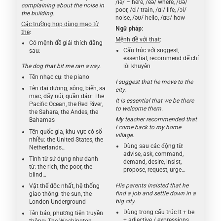
/iə/ – here, /eə/ where, /ʊə/
complaining about the noise in
poor, /ei/ train, /ɑi/ life, /ɔi/
the building.
noise, /əʊ/ hello, /ɑʊ/ how
Các trường hợp dùng mạo từ
Ngữ pháp:
the
:
Mệnh đề với that
:
Có mệnh đề giải thích đằng
Cấu trúc với suggest,
sau:
essential, recommend để chỉ
The dog that bit me ran away.
lời khuyên
Tên nhạc cụ: the piano
I suggest that he move to the
Tên đại dương, sông, biển, sa
city.
mạc, dãy núi, quần đảo: The
It is essential that we be there
Pacific Ocean, the Red River,
to welcome them.
the Sahara, the Andes, the
My teacher recommended that
Bahamas
I come back to my home
Tên quốc gia, khu vực có số
village.
nhiều: the United States, the
Dùng sau các động từ:
Netherlands…
advise, ask, command,
Tính từ sử dụng như danh
demand, desire, insist,
từ: the rich, the poor, the
propose, request, urge…
blind…
His parents insisted that he
Vật thể độc nhất, hệ thống
find a job and settle down in a
giao thông: the sun, the
big city.
London Underground
Dùng trong cấu trúc It + be
Tên báo, phương tiện truyền
+ adjective / expressions