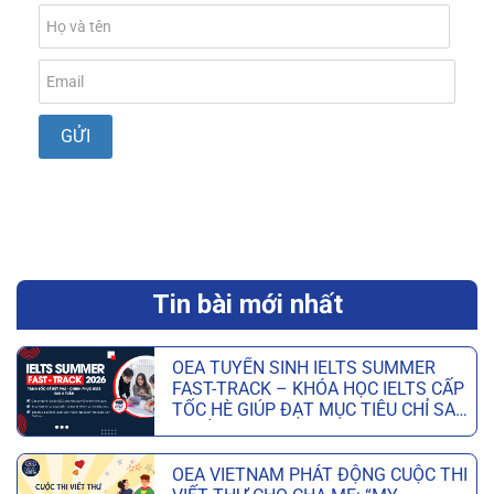
Tin bài mới nhất
OEA TUYỂN SINH IELTS SUMMER
FAST-TRACK – KHÓA HỌC IELTS CẤP
TỐC HÈ GIÚP ĐẠT MỤC TIÊU CHỈ SAU
6 TUẦN
OEA VIETNAM PHÁT ĐỘNG CUỘC THI