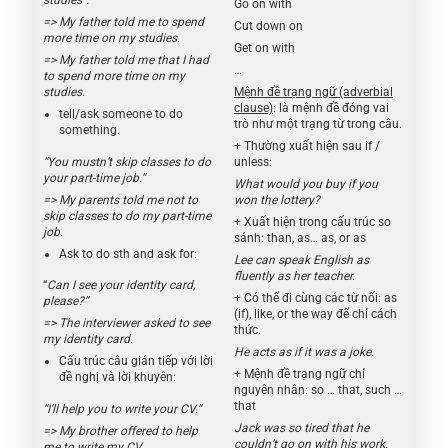
studies”.
Go on with
=> My father told me to spend
Cut down on
more time on my studies.
Get on with
=> My father told me that I had
…
to spend more time on my
Mệnh đề trạng ngữ (adverbial
studies.
clause)
: là mệnh đề đóng vai
tell/ask someone to do
trò như một trạng từ trong câu.
something.
+ Thường xuất hiện sau if /
“You mustn’t skip classes to do
unless:
your part-time job.”
What would you buy if you
=> My parents told me not to
won the lottery?
skip classes to do my part-time
+ Xuất hiện trong cấu trúc so
job.
sánh: than, as… as, or as
Ask to do sth and ask for:
Lee can speak English as
fluently as her teacher.
“
Can I see your identity card,
+ Có thể đi cùng các từ nối: as
please?”
(if), like, or the way để chỉ cách
=> The interviewer asked to see
thức.
my identity card.
He acts as if it was a joke.
Cấu trúc câu gián tiếp với lời
+ Mệnh đề trạng ngữ chỉ
đề nghị và lời khuyên:
nguyên nhân: so … that, such …
that
“I’ll help you to write your CV.”
Jack was so tired that he
=> My brother offered to help
couldn’t go on with his work.
me to write my CV.