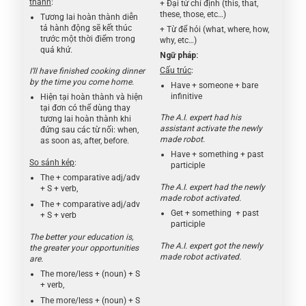
thành
:
+ Đại từ chỉ định (this, that,
these, those, etc…)
Tương lai hoàn thành diễn
tả hành động sẽ kết thúc
+ Từ để hỏi (what, where, how,
trước một thời điểm trong
why, etc…)
quá khứ.
Ngữ pháp:
Cấu trúc
:
I’ll have finished cooking dinner
by the time you come home.
Have + someone + bare
infinitive
Hiện tại hoàn thành và hiện
tại đơn có thể dùng thay
The A.I. expert had his
tương lai hoàn thành khi
assistant activate the newly
đứng sau các từ nối: when,
made robot.
as soon as, after, before.
Have + something + past
So sánh kép
:
participle
The + comparative adj/adv
The A.I. expert had the newly
+ S + verb,
made robot activated.
The + comparative adj/adv
Get + something + past
+ S + verb
participle
The better your education is,
The A.I. expert got the newly
the greater your opportunities
made robot activated.
are.
The more/less + (noun) + S
+ verb,
The more/less + (noun) + S