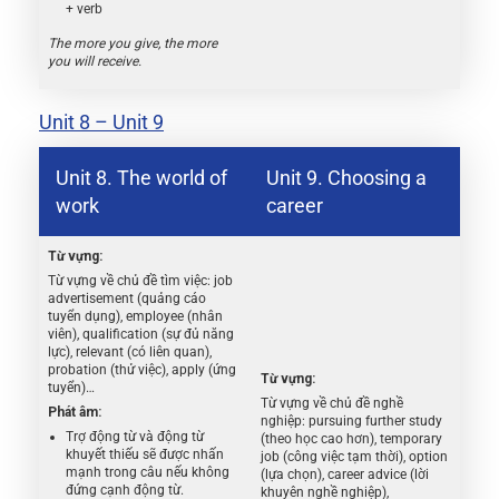
+ verb
The more you give, the more
you will receive.
Unit 8 – Unit 9
Unit 8. The world of
Unit 9. Choosing a
work
career
Từ vựng:
Từ vựng về chủ đề tìm việc: job
advertisement (quảng cáo
tuyển dụng), employee (nhân
viên), qualification (sự đủ năng
lực), relevant (có liên quan),
probation (thử việc), apply (ứng
Từ vựng:
tuyển)…
Từ vựng về chủ đề nghề
Phát âm:
nghiệp: pursuing further study
Trợ động từ và động từ
(theo học cao hơn), temporary
khuyết thiếu sẽ được nhấn
job (công việc tạm thời), option
mạnh trong câu nếu không
(lựa chọn), career advice (lời
đứng cạnh động từ.
khuyên nghề nghiệp),