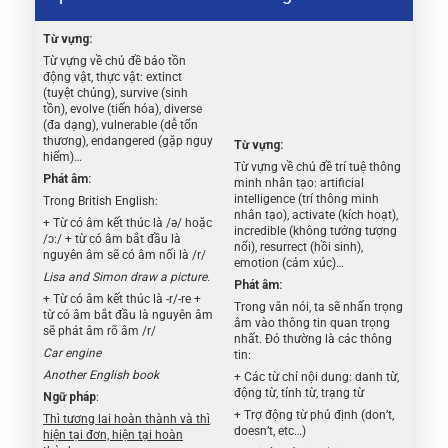
Từ vựng:
Từ vựng về chủ đề bảo tồn
động vật, thực vật: extinct
(tuyệt chủng), survive (sinh
tồn), evolve (tiến hóa), diverse
(đa dạng), vulnerable (dễ tổn
thương), endangered (gặp nguy
Từ vựng:
hiểm)…
Từ vựng về chủ đề trí tuệ thông
Phát âm:
minh nhân tạo: artificial
intelligence (trí thông minh
Trong British English:
nhân tạo), activate (kích hoạt),
+ Từ có âm kết thúc là /ə/ hoặc
incredible (không tưởng tượng
/ɔ:/ + từ có âm bắt đầu là
nổi), resurrect (hồi sinh),
nguyên âm sẽ có âm nối là /r/
emotion (cảm xúc)…
Lisa and Simon draw a picture.
Phát âm:
+ Từ có âm kết thúc là -r/-re +
Trong văn nói, ta sẽ nhấn trọng
từ có âm bắt đầu là nguyên âm
âm vào thông tin quan trọng
sẽ phát âm rõ âm /r/
nhất. Đó thường là các thông
Car engine
tin:
Another English book
+ Các từ chỉ nội dung: danh từ,
động từ, tính từ, trạng từ
Ngữ pháp
:
+ Trợ động từ phủ định (don’t,
Thì tương lai hoàn thành và thì
doesn’t, etc…)
hiện tại đơn, hiện tại hoàn