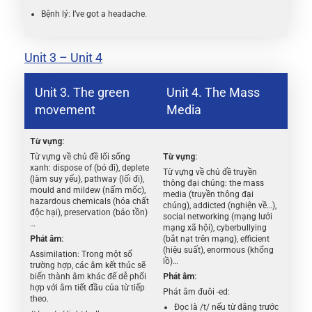
Bệnh lý: I’ve got a headache.
Unit 3 – Unit 4
Unit 3. The green
Unit 4. The Mass
movement
Media
Từ vựng:
Từ vựng về chủ đề lối sống
Từ vựng:
xanh: dispose of (bỏ đi), deplete
Từ vựng về chủ đề truyền
(làm suy yếu), pathway (lối đi),
thông đại chúng: the mass
mould and mildew (nấm mốc),
media (truyền thông đại
hazardous chemicals (hóa chất
chúng), addicted (nghiện về…),
độc hại), preservation (bảo tồn)
social networking (mạng lưới
…
mạng xã hội), cyberbullying
Phát âm:
(bắt nạt trên mạng), efficient
(hiệu suất), enormous (khổng
Assimilation: Trong một số
lồ)…
trường hợp, các âm kết thúc sẽ
biến thành âm khác để dễ phối
Phát âm:
hợp với âm tiết đầu của từ tiếp
Phát âm đuôi -ed:
theo.
Đọc là /t/ nếu từ đằng trước