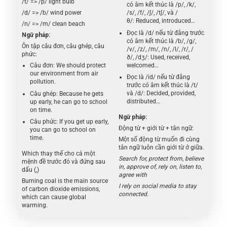
/t/ => /p/ light bulb
có âm kết thúc là /p/, /k/,
/d/ => /b/ wind power
/s/, /f/, /ʃ/, /tʃ/, và /
θ/:
Reduced, introduced…
/n/ => /m/ clean beach
Đọc là /d/ nếu từ đằng trước
Ngữ pháp:
có âm kết thúc là /b/, /g/,
Ôn tập câu đơn, câu ghép, câu
/v/, /z/, /m/, /n/, /l/, /r/, /
phức:
ð/,
/dʒ/:
Used, received,
welcomed…
Câu đơn: We should protect
our environment from air
Đọc là
/id/ nếu từ đằng
pollution.
trước có âm kết thúc là /t/
và /d/:
Decided, provided,
Câu ghép: Because he gets
distributed…
up early, he can go to school
on time.
Ngữ pháp:
Câu phức: If you get up early,
Động từ + giới từ + tân ngữ:
you can go to school on
time.
Một số động từ muốn đi cùng
tân ngữ luôn cần giới từ ở giữa.
Which thay thế cho cả một
Search for, protect from, believe
mệnh đề trước đó và đứng sau
in, approve of, rely on, listen to,
dấu (,)
agree with
Burning coal is the main source
I rely on social media to stay
of carbon dioxide emissions,
connected.
which can cause global
warming.