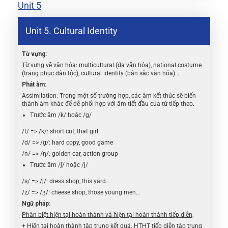
Unit 5
Unit 5. Cultural Identity
Từ vựng:
Từ vựng về văn hóa: multicultural (đa văn hóa), national costume
(trang phục dân tộc), cultural identity (bản sắc văn hóa)…
Phát âm:
Assimilation: Trong một số trường hợp, các âm kết thúc sẽ biến
thành âm khác để dễ phối hợp với âm tiết đầu của từ tiếp theo.
Trước âm /k/ hoặc /g/
/t/ => /k/: short cut, that girl
/d/ => /g/: hard copy, good game
/n/ => /η/: golden car, action group
Trước âm /ʃ/ hoặc /j/
/s/ => /ʃ/: dress shop, this yard…
/z/ => /ʒ/: cheese shop, those young men…
Ngữ pháp:
Phân biệt hiện tại hoàn thành và hiện tại hoàn thành tiếp diễn
:
+ Hiện tại hoàn thành tập trung kết quả. HTHT tiếp diễn tập trung