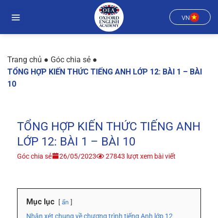
Chuyển
đến
VN
nội
dung
Trang chủ
●
Góc chia sẻ
●
TỔNG HỢP KIẾN THỨC TIẾNG ANH LỚP 12: BÀI 1 – BÀI
10
TỔNG HỢP KIẾN THỨC TIẾNG ANH
LỚP 12: BÀI 1 – BÀI 10
Góc chia sẻ
26/05/2023
27843 lượt xem bài viết
Mục lục
ẩn
Nhận xét chung về chương trình tiếng Anh lớp 12