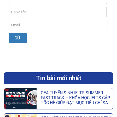
Tin bài mới nhất
OEA TUYỂN SINH IELTS SUMMER
FAST-TRACK – KHÓA HỌC IELTS CẤP
TỐC HÈ GIÚP ĐẠT MỤC TIÊU CHỈ SAU
6 TUẦN