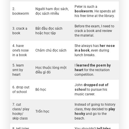
Peter is such a
2.
Người ham đọc sách,
bookworm
. He spends all
bookworm
đọc sách nhiều
his free time at the library.
Before the exam, I need to
3. crack a
Bắt đầu đọc sách
crack a book and review
book
hoặc học tập
the material.
4. have
She always has
her nose
one’s nose
Chăm chú đọc sách
in a book
, even during
in a book
lunch breaks.
5. learn
I
learned the poem by
Học thuộc lòng một
smt by
heart
for the recitation
điều gì đó
heart
competition.
John
dropped out of
6. drop out
Bỏ học
school
to pursue his
of school
music career.
7. cut
Instead of going to history
class/ play
class, they decided to
play
Trốn học
hooky/
hooky
and go to the
skip class
beach.
8. tell tales
You shouldn’t
tell tales