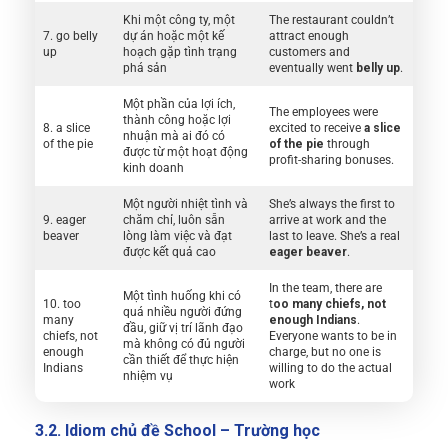
Khi một công ty, một
The restaurant couldn’t
7. go belly
dự án hoặc một kế
attract enough
up
hoạch gặp tình trạng
customers and
phá sản
eventually went
belly up
.
Một phần của lợi ích,
The employees were
thành công hoặc lợi
8. a slice
excited to receive
a slice
nhuận mà ai đó có
of the pie
of the pie
through
được từ một hoạt động
profit-sharing bonuses.
kinh doanh
Một người nhiệt tình và
She’s always the first to
9. eager
chăm chỉ, luôn sẵn
arrive at work and the
beaver
lòng làm việc và đạt
last to leave. She’s a real
được kết quả cao
eager beaver
.
In the team, there are
Một tình huống khi có
10. too
t
oo many chiefs, not
quá nhiều người đứng
many
enough Indians
.
đầu, giữ vị trí lãnh đạo
chiefs, not
Everyone wants to be in
mà không có đủ người
enough
charge, but no one is
cần thiết để thực hiện
Indians
willing to do the actual
nhiệm vụ
work
3.2. Idiom chủ đề School – Trường học