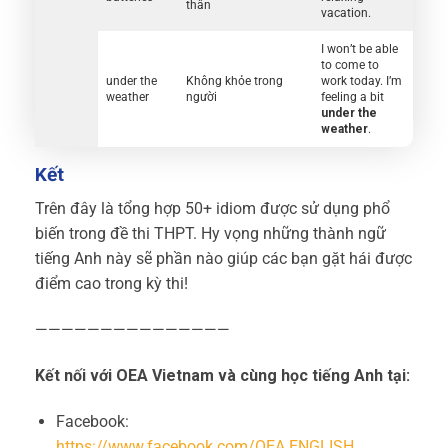
thân
vacation.
I won’t be able
to come to
under the
Không khỏe trong
work today. I’m
weather
người
feeling a bit
under the
weather
.
Kết
Trên đây là tổng hợp 50+ idiom được sử dụng phổ
biến trong đề thi THPT. Hy vọng những thành ngữ
tiếng Anh này sẽ phần nào giúp các bạn gặt hái được
điểm cao trong kỳ thi!
———————————————
Kết nối với OEA Vietnam và cùng học tiếng Anh tại:
Facebook:
https://www.facebook.com/OEA.ENGLISH