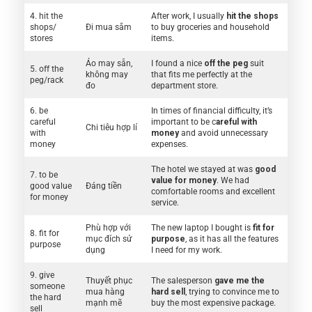
4. hit the
After work, I usually
hit the shops
shops/
Đi mua sắm
to buy groceries and household
stores
items.
Áo may sẵn,
I found a nice
off the peg
suit
5. off the
không may
that fits me perfectly at the
peg/rack
đo
department store.
6. be
In times of financial difficulty, it’s
careful
important to be c
areful with
Chi tiêu hợp lí
with
money
and avoid unnecessary
money
expenses.
The hotel we stayed at was
good
7. to be
value for money
. We had
good value
Đáng tiền
comfortable rooms and excellent
for money
service.
Phù hợp với
The new laptop I bought is
fit for
8. fit for
mục đích sử
purpose
, as it has all the features
purpose
dụng
I need for my work.
9. give
Thuyết phục
The salesperson
gave me the
someone
mua hàng
hard sell
, trying to convince me to
the hard
mạnh mẽ
buy the most expensive package.
sell