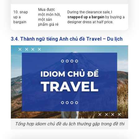
Mua được
10. snap
During the clearance sale, I
một món hời,
up a
snapped up a bargain
by buying a
một sản
bargain
designer dress at half price.
phẩm giá rẻ
3.4. Thành ngữ tiếng Anh chủ đề Travel – Du lịch
Tổng hợp idiom chủ đề du lịch thường gặp trong đề thi