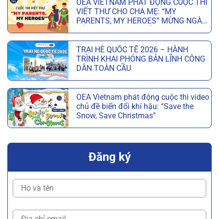
OEA VIETNAM PHÁT ĐỘNG CUỘC THI
VIẾT THƯ CHO CHA MẸ: “MY
PARENTS, MY HEROES” MỪNG NGÀY
CỦA CHA VÀ NGÀY CỦA MẸ
TRẠI HÈ QUỐC TẾ 2026 – HÀNH
TRÌNH KHAI PHÓNG BẢN LĨNH CÔNG
DÂN TOÀN CẦU
OEA Vietnam phát động cuộc thi video
chủ đề biến đổi khí hậu: “Save the
Snow, Save Christmas”
Đăng ký