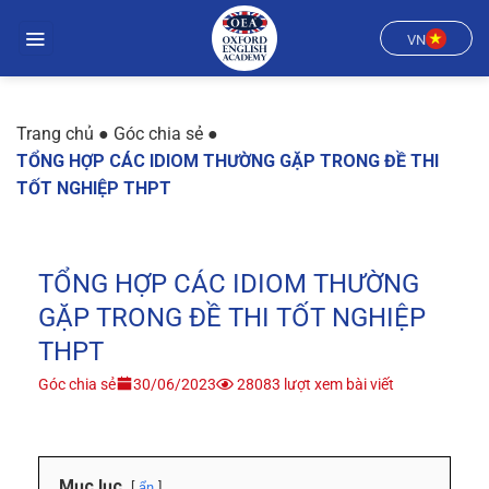
Chuyển
đến
VN
nội
dung
Trang chủ
●
Góc chia sẻ
●
TỔNG HỢP CÁC IDIOM THƯỜNG GẶP TRONG ĐỀ THI
TỐT NGHIỆP THPT
TỔNG HỢP CÁC IDIOM THƯỜNG
GẶP TRONG ĐỀ THI TỐT NGHIỆP
THPT
Góc chia sẻ
30/06/2023
28083 lượt xem bài viết
Mục lục
ẩn