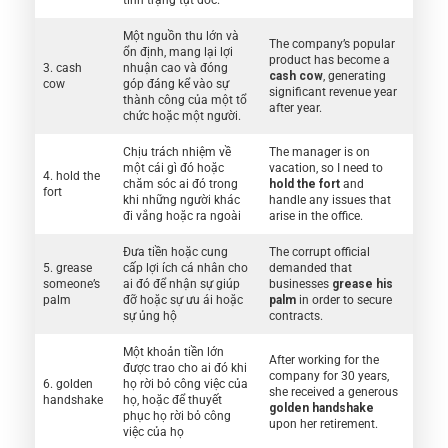
Một nguồn thu lớn và
The company’s popular
ổn định, mang lại lợi
product has become a
3. cash
nhuận cao và đóng
cash cow
, generating
cow
góp đáng kể vào sự
significant revenue year
thành công của một tổ
after year.
chức hoặc một người.
Chịu trách nhiệm về
The manager is on
một cái gì đó hoặc
vacation, so I need to
4. hold the
chăm sóc ai đó trong
hold the fort
and
fort
khi những người khác
handle any issues that
đi vắng hoặc ra ngoài
arise in the office.
Đưa tiền hoặc cung
The corrupt official
5. grease
cấp lợi ích cá nhân cho
demanded that
someone’s
ai đó để nhận sự giúp
businesses
grease his
palm
đỡ hoặc sự ưu ái hoặc
palm
in order to secure
sự ủng hộ
contracts.
Một khoản tiền lớn
After working for the
được trao cho ai đó khi
company for 30 years,
6. golden
họ rời bỏ công việc của
she received a generous
handshake
họ, hoặc để thuyết
golden handshake
phục họ rời bỏ công
upon her retirement.
việc của họ