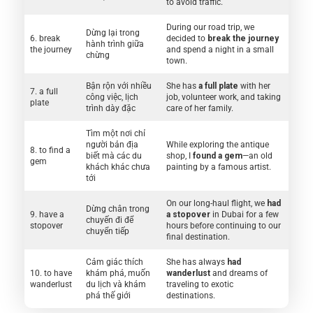
to avoid traffic.
During our road trip, we
Dừng lại trong
6. break
decided to
break the journey
hành trình giữa
the journey
and spend a night in a small
chừng
town.
Bận rộn với nhiều
She has
a full plate
with her
7. a full
công việc, lịch
job, volunteer work, and taking
plate
trình dày đặc
care of her family.
Tìm một nơi chỉ
người bản địa
While exploring the antique
8. to find a
biết mà các du
shop, I
found a gem
—an old
gem
khách khác chưa
painting by a famous artist.
tới
On our long-haul flight, we
had
Dừng chân trong
9. have a
a stopover
in Dubai for a few
chuyến đi để
stopover
hours before continuing to our
chuyển tiếp
final destination.
Cảm giác thích
She has always
had
10. to have
khám phá, muốn
wanderlust
and dreams of
wanderlust
du lịch và khám
traveling to exotic
phá thế giới
destinations.