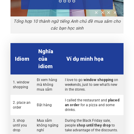
Tổng hợp 10 thành ngữ tiếng Anh chủ đề mua sắm cho
các bạn học sinh
Nghĩa
Idiom
của
Ví dụ minh họa
idiom
Đi xem hàng
I love to go
window shopping
on
1. window
mà không
weekends, just to see what’s new
shopping
mua sắm
in the stores.
I called the restaurant and
placed
2. place an
Đặt hàng
an order
for a pizza and some
order
drinks.
3. shop
Mua sắm
During the Black Friday sale,
until you
không ngừng
people
shop until they drop
to
drop
nghỉ
take advantage of the discounts.