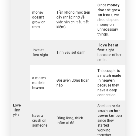
Since
money
doesn’t grow
money
Tiền không mọc trên
on trees
, we
doesn’t
cây (nhắc nhở về
should spend
grow on
việc nên chi tiêu tiết
money on
trees
kiệm)
unnecessary
things.
I
love her at
love at
first sight
Tình yêu sét đánh
first sight
because of her
smile.
This couple is
a
match made
a match
Đôi uyên ương hoàn
in heaven
made in
hảo
because they
heaven
have a deep
connection.
Love –
She has
had a
Tình
crush on her
yêu
have a
coworker
ever
Động lòng, thích
crush on
since they
thầm ai đó
someone
started
working
together.