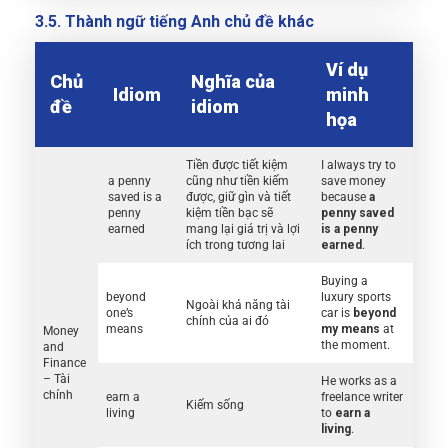
3.5. Thành ngữ tiếng Anh chủ đề khác
Ví dụ
Chủ
Nghĩa của
Idiom
minh
đề
idiom
họa
Tiền được tiết kiệm
I always try to
a penny
cũng như tiền kiếm
save money
saved is a
được, giữ gìn và tiết
because
a
penny
kiệm tiền bạc sẽ
penny saved
earned
mang lại giá trị và lợi
is a penny
ích trong tương lai
earned
.
Buying a
beyond
luxury sports
Ngoài khả năng tài
one’s
car is
beyond
chính của ai đó
means
my means
at
Money
the moment.
and
Finance
– Tài
He works as a
chính
earn a
freelance writer
Kiếm sống
living
to
earn a
living
.