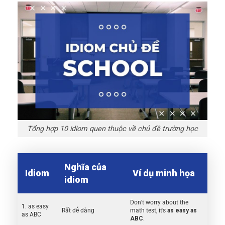
Tổng hợp 10 idiom quen thuộc về chủ đề trường học
Nghĩa của
Idiom
Ví dụ minh họa
idiom
Don’t worry about the
1. as easy
Rất dễ dàng
math test, it’s
as easy as
as ABC
ABC
.