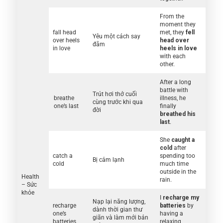
From the
moment they
fall head
met, they
fell
Yêu một cách say
over heels
head over
đắm
in love
heels in love
with each
other.
After a long
battle with
Trút hơi thở cuối
breathe
illness, he
cùng trước khi qua
one’s last
finally
đời
breathed his
last
.
She
caught a
cold
after
catch a
spending too
Bị cảm lạnh
cold
much time
outside in the
Health
rain.
– Sức
khỏe
I
recharge my
Nạp lại năng lượng,
recharge
batteries
by
dành thời gian thư
one’s
having a
giãn và làm mới bản
batteries
relaxing