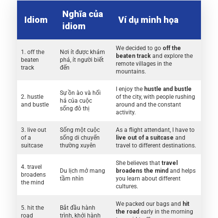
Nghĩa của
Idiom
Ví dụ minh họa
idiom
We decided to go
off the
1. off the
Nơi ít được khám
beaten track
and explore the
beaten
phá, ít người biết
remote villages in the
track
đến
mountains.
I enjoy the
hustle and bustle
Sự ồn ào và hối
2. hustle
of the city, with people rushing
hả của cuộc
and bustle
around and the constant
sống đô thị
activity.
3. live out
Sống một cuộc
As a flight attendant, I have to
of a
sống di chuyển
live out of a suitcase
and
suitcase
thường xuyên
travel to different destinations.
She believes that
travel
4. travel
Du lịch mở mang
broadens the mind
and helps
broadens
tầm nhìn
you learn about different
the mind
cultures.
We packed our bags and
hit
5. hit the
Bắt đầu hành
the road
early in the morning
road
trình, khởi hành