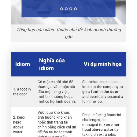
Tổng hợp các idiom thuộc chủ đề kinh doanh thường
gặp
Nghĩa của
Idiom
Ví dụ minh họa
idiom
Có một cơ hội nhỏ để
She volunteered as an
tham gia vào hoặc bắt
intern at the company to
1. a foot in
đầu một công việc,
get
a foot in the door
the door
một tình huống hoặc
and eventually secured a
một cơ hội kinh doanh.
full-time job.
Vượt qua khó khăn,
Despite facing financial
2. keep
tình huống khó khăn
challenges, she
head
hoặc tình trạng tài
managed to
keep her
above
chính bằng cách chỉ đủ
head above water
by
water
để tồn tại hoặc tránh
taking on extra jobs.
tình trạng tụt dốc.