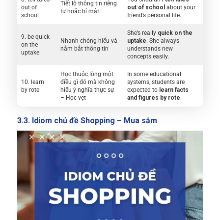
Tiết lộ thông tin riêng
out of
out of school
about your
tư hoặc bí mật
school
friend’s personal life.
She’s really
quick on the
9. be quick
Nhanh chóng hiểu và
uptake
. She always
on the
nắm bắt thông tin
understands new
uptake
concepts easily.
Học thuộc lòng một
In some educational
10. learn
điều gì đó mà không
systems, students are
by rote
hiểu ý nghĩa thực sự
expected to
learn facts
– Học vẹt
and figures by rote
.
3.3. Idiom chủ đề Shopping – Mua sắm