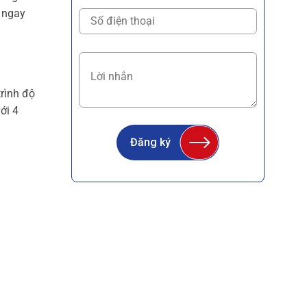
g ngay
trình độ
ới 4
Đăng ký