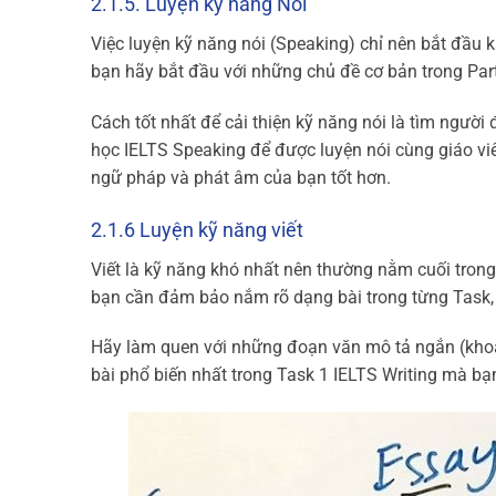
2.1.5. Luyện kỹ năng Nói
Việc luyện kỹ năng nói (Speaking) chỉ nên bắt đầu 
bạn hãy bắt đầu với những chủ đề cơ bản trong Part 
Cách tốt nhất để cải thiện kỹ năng nói là tìm người
học IELTS Speaking để được luyện nói cùng giáo viê
ngữ pháp và phát âm của bạn tốt hơn.
2.1.6 Luyện kỹ năng viết
Viết là kỹ năng khó nhất nên thường nằm cuối trong 
bạn cần đảm bảo nắm rõ dạng bài trong từng Task, 
Hãy làm quen với những đoạn văn mô tả ngắn (khoả
bài phổ biến nhất trong Task 1 IELTS Writing mà bạn 