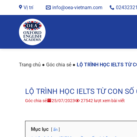
Chuyển
Vị trí
info@oea-vietnam.com
0243232
đến
nội
dung
Trang chủ
●
Góc chia sẻ
●
LỘ TRÌNH HỌC IELTS TỪ 
LỘ TRÌNH HỌC IELTS TỪ CON SỐ
Góc chia sẻ
25/07/2023
27542 lượt xem bài viết
Mục lục
ẩn