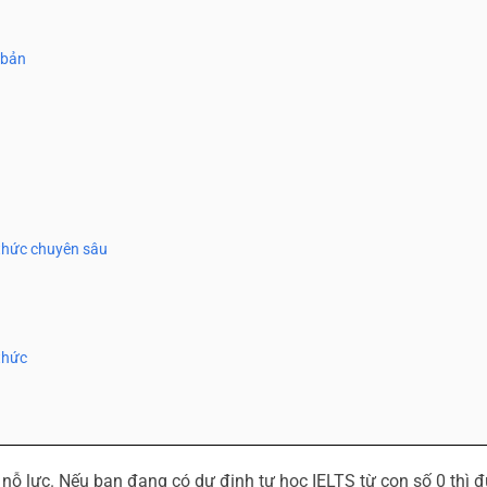
 bản
n thức chuyên sâu
 thức
à nỗ lực. Nếu bạn đang có dự định tự học IELTS từ con số 0 thì 