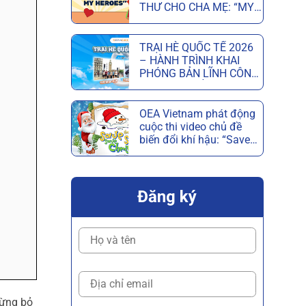
THƯ CHO CHA MẸ: “MY
PARENTS, MY HEROES”
MỪNG NGÀY CỦA CHA
VÀ NGÀY CỦA MẸ
TRẠI HÈ QUỐC TẾ 2026
– HÀNH TRÌNH KHAI
PHÓNG BẢN LĨNH CÔNG
DÂN TOÀN CẦU
OEA Vietnam phát động
cuộc thi video chủ đề
biến đổi khí hậu: “Save
the Snow, Save
Christmas”
Đăng ký
đừng bỏ