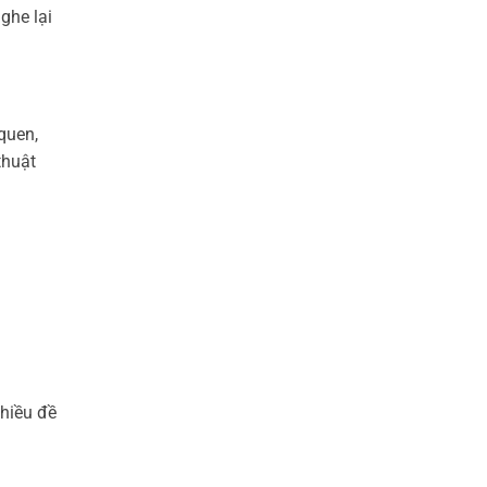
ghe lại
quen,
thuật
nhiều đề