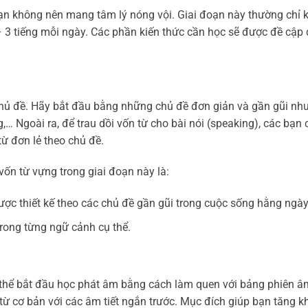
ạn không nên mang tâm lý nóng vội. Giai đoạn này thường chỉ k
 – 3 tiếng mỗi ngày. Các phần kiến thức cần học sẽ được đề cập
chủ đề. Hãy bắt đầu bằng những chủ đề đơn giản và gần gũi như
g,… Ngoài ra, để trau dồi vốn từ cho bài nói (speaking), các bạn
từ đơn lẻ theo chủ đề.
ốn từ vựng trong giai đoạn này là:
ợc thiết kế theo các chủ đề gần gũi trong cuộc sống hằng ngày
rong từng ngữ cảnh cụ thể.
ó thể bắt đầu học phát âm bằng cách làm quen với bảng phiên â
 từ cơ bản với các âm tiết ngắn trước. Mục đích giúp bạn tăng 