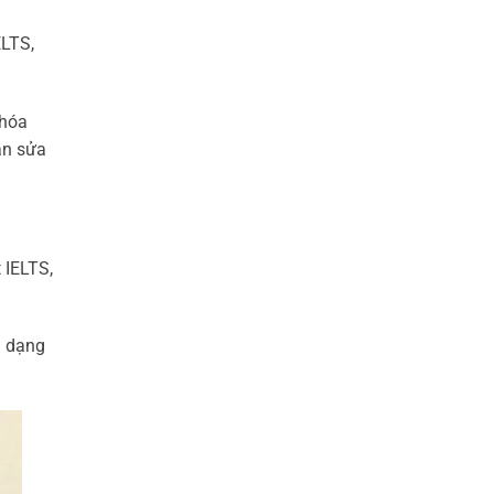
ELTS,
khóa
ạn sửa
 IELTS,
à dạng