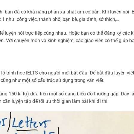
khi bạn đã có khả năng phản xạ phát âm cơ bản. Khi luyện nói I
1 như: công việc, thành phố, bạn bè, gia đình, sở thích,…
 để luyện nói trực tiếp cùng nhau. Hoặc bạn có thể đăng ký các 
n. Với chuyên môn và kinh nghiệm, các giáo viên có thể giúp b
lộ trình học IELTS cho người mới bắt đầu. Để bắt đầu luyện viết
cũng như một số cấu trúc sử dụng trong văn viết.
ng 150 kí tự) dựa trên một số dạng biểu đồ thường gặp. Đây l
cần luyện tập để tối ưu thời gian làm bài khi đi thi.