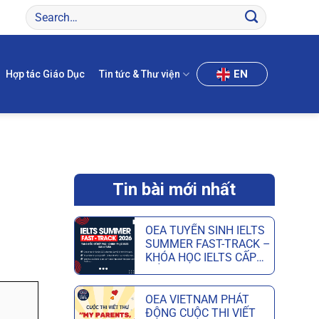
EN
Hợp tác Giáo Dục
Tin tức & Thư viện
Tin bài mới nhất
OEA TUYỂN SINH IELTS
SUMMER FAST-TRACK –
KHÓA HỌC IELTS CẤP
TỐC HÈ GIÚP ĐẠT MỤC
TIÊU CHỈ SAU 6 TUẦN
OEA VIETNAM PHÁT
ĐỘNG CUỘC THI VIẾT