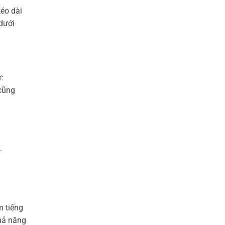
éo dài
 dưới
:
 cũng
.
m tiếng
khả năng