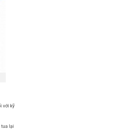
 với kỹ
tua lại