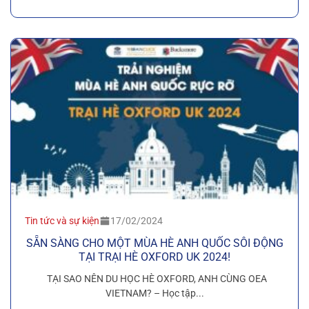
Tin tức và sự kiện
17/02/2024
SẴN SÀNG CHO MỘT MÙA HÈ ANH QUỐC SÔI ĐỘNG
TẠI TRẠI HÈ OXFORD UK 2024!
TẠI SAO NÊN DU HỌC HÈ OXFORD, ANH CÙNG OEA
VIETNAM? – Học tập...