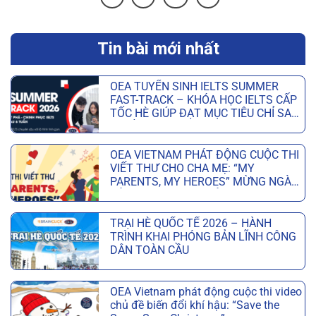
Tin bài mới nhất
OEA TUYỂN SINH IELTS SUMMER
FAST-TRACK – KHÓA HỌC IELTS CẤP
TỐC HÈ GIÚP ĐẠT MỤC TIÊU CHỈ SAU
6 TUẦN
Không
có
OEA VIETNAM PHÁT ĐỘNG CUỘC THI
bình
VIẾT THƯ CHO CHA MẸ: “MY
luận
PARENTS, MY HEROES” MỪNG NGÀY
ở
CỦA CHA VÀ NGÀY CỦA MẸ
OEA
Không
TUYỂN
có
SINH
TRẠI HÈ QUỐC TẾ 2026 – HÀNH
bình
IELTS
TRÌNH KHAI PHÓNG BẢN LĨNH CÔNG
luận
SUMMER
DÂN TOÀN CẦU
ở
FAST-
OEA
Không
TRACK
VIETNAM
có
–
PHÁT
OEA Vietnam phát động cuộc thi video
bình
KHÓA
ĐỘNG
chủ đề biến đổi khí hậu: “Save the
luận