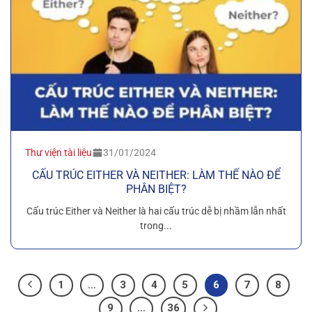
Thư viện tài liệu
31/01/2024
CẤU TRÚC EITHER VÀ NEITHER: LÀM THẾ NÀO ĐỂ
PHÂN BIỆT?
Cấu trúc Either và Neither là hai cấu trúc dễ bị nhầm lẫn nhất
trong...
1
…
3
4
5
6
7
8
9
…
36