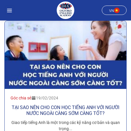
Chuyển
đến
VN
nội
dung
Góc chia sẻ
19/02/2024
TẠI SAO NÊN CHO CON HỌC TIẾNG ANH VỚI NGƯỜI
NƯỚC NGOÀI CÀNG SỚM CÀNG TỐT?
Giao tiếp tiếng Anh là một trong các kỹ năng cơ bản và quan
trọng...