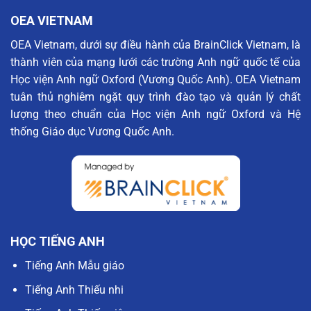
tâm
OEA VIETNAM
Khảo
thí
OEA Vietnam, dưới sự điều hành của BrainClick Vietnam, là
Xuất
thành viên của mạng lưới các trường Anh ngữ quốc tế của
sắc
nhất
Học viện Anh ngữ Oxford (Vương Quốc Anh). OEA Vietnam
Khu
tuân thủ nghiêm ngặt quy trình đào tạo và quản lý chất
vực”
lượng theo chuẩn của Học viện Anh ngữ Oxford và Hệ
năm
2025
thống Giáo dục Vương Quốc Anh.
của
Cambridge
HỌC TIẾNG ANH
Tiếng Anh Mẫu giáo
Tiếng Anh Thiếu nhi