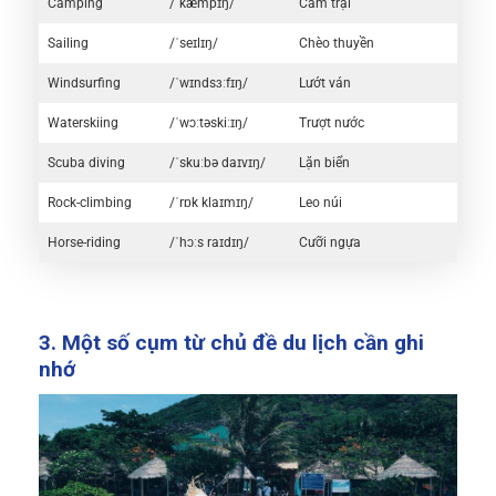
Camping
/ˈkæmpɪŋ/
Cắm trại
Sailing
/ˈseɪlɪŋ/
Chèo thuyền
Windsurfing
/ˈwɪndsɜːfɪŋ/
Lướt ván
Waterskiing
/ˈwɔːtəskiːɪŋ/
Trượt nước
Scuba diving
/ˈskuːbə daɪvɪŋ/
Lặn biển
Rock-climbing
/ˈrɒk klaɪmɪŋ/
Leo núi
Horse-riding
/ˈhɔːs raɪdɪŋ/
Cưỡi ngựa
3. Một số cụm từ chủ đề du lịch cần ghi
nhớ