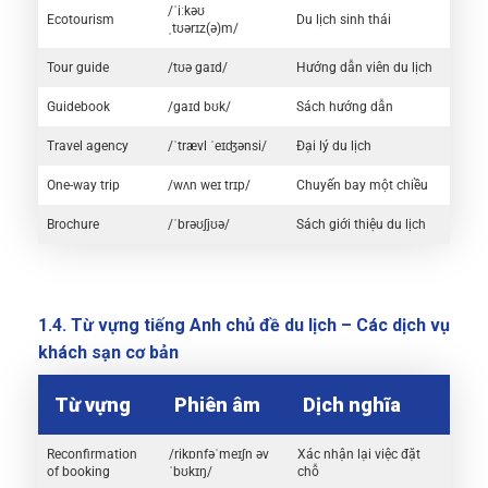
/ˈiːkəʊ
Ecotourism
Du lịch sinh thái
ˌtʊərɪz(ə)m/
Tour guide
/tʊə gaɪd/
Hướng dẫn viên du lịch
Guidebook
/gaɪd bʊk/
Sách hướng dẫn
Travel agency
/ˈtrævl ˈeɪʤənsi/
Đại lý du lịch
One-way trip
/wʌn weɪ trɪp/
Chuyến bay một chiều
Brochure
/ˈbrəʊʃjʊə/
Sách giới thiệu du lịch
1.4. Từ vựng tiếng Anh chủ đề du lịch – Các dịch vụ
khách sạn cơ bản
Từ vựng
Phiên âm
Dịch nghĩa
Reconfirmation
/rikɒnfəˈmeɪʃn əv
Xác nhận lại việc đặt
of booking
ˈbʊkɪŋ/
chỗ