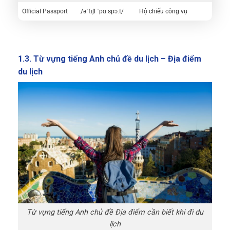
Official Passport
/əˈfɪʃl ˈpɑːspɔːt/
Hộ chiếu công vụ
1.3. Từ vựng tiếng Anh chủ đề du lịch – Địa điểm
du lịch
Từ vựng tiếng Anh chủ đề Địa điểm cần biết khi đi du
lịch