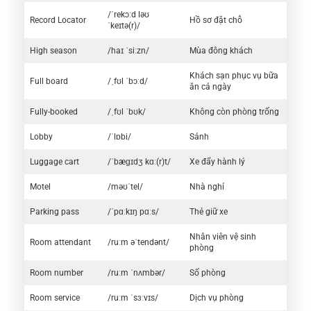
/ˈrekɔːd ləʊ
Record Locator
Hồ sơ đặt chỗ
ˈkeɪtə(r)/
High season
/haɪ ˈsiːzn/
Mùa đông khách
Khách sạn phục vụ bữa
Full board
/ˌfʊl ˈbɔːd/
ăn cả ngày
Fully-booked
/ˌfʊl ˈbʊk/
Không còn phòng trống
Lobby
/ˈlɒbi/
Sảnh
Luggage cart
/ˈbæɡɪdʒ kɑː(r)t/
Xe đẩy hành lý
Motel
/məʊˈtel/
Nhà nghỉ
Parking pass
/ˈpɑːkɪŋ pɑːs/
Thẻ giữ xe
Nhân viên vệ sinh
Room attendant
/ruːm əˈtendənt/
phòng
Room number
/ruːm ˈnʌmbər/
Số phòng
Room service
/ruːm ˈsɜːvɪs/
Dịch vụ phòng