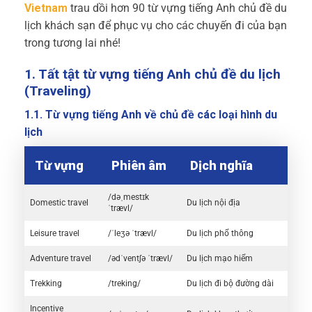
Vietnam
trau dồi hơn 90 từ vựng tiếng Anh chủ đề du
lịch khách sạn để phục vụ cho các chuyến đi của bạn
trong tương lai nhé!
1. Tất tật từ vựng tiếng Anh chủ đề du lịch
(Traveling)
1.1. Từ vựng tiếng Anh về chủ đề các loại hình du
lịch
Từ vựng
Phiên âm
Dịch nghĩa
/dəˌmestɪk
Domestic travel
Du lịch nội địa
ˈtrævl/
Leisure travel
/ˈleʒə ˈtrævl/
Du lịch phổ thông
Adventure travel
/ədˈventʃə ˈtrævl/
Du lịch mạo hiểm
Trekking
/treking/
Du lịch đi bộ đường dài
Incentive