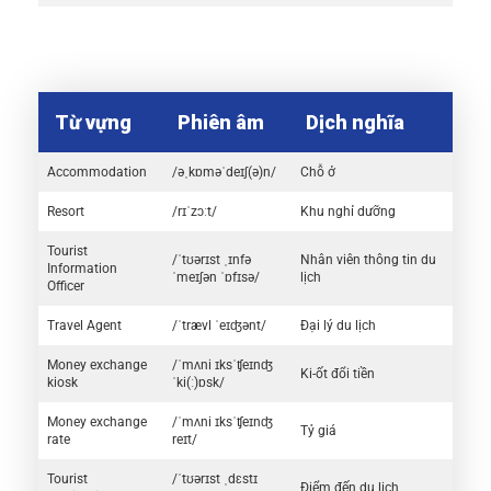
Từ vựng
Phiên âm
Dịch nghĩa
Accommodation
/əˌkɒməˈdeɪʃ(ə)n/
Chỗ ở
Resort
/rɪˈzɔːt/
Khu nghỉ dưỡng
Tourist
/ˈtʊərɪst ˌɪnfə
Nhân viên thông tin du
Information
ˈmeɪʃən ˈɒfɪsə/
lịch
Officer
Travel Agent
/ˈtrævl ˈeɪʤənt/
Đại lý du lịch
Money exchange
/ˈmʌni ɪksˈʧeɪnʤ
Ki-ốt đổi tiền
kiosk
ˈki(ː)ɒsk/
Money exchange
/ˈmʌni ɪksˈʧeɪnʤ
Tỷ giá
rate
reɪt/
Tourist
/ˈtʊərɪst ˌdɛstɪ
Điểm đến du lịch