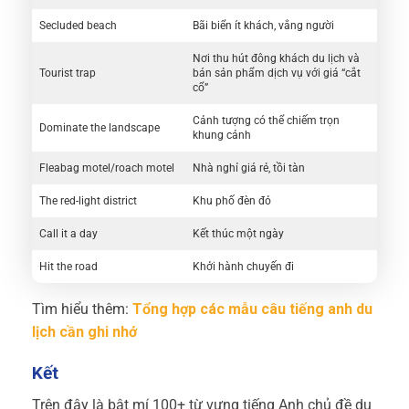
Secluded beach
Bãi biển ít khách, vắng người
Nơi thu hút đông khách du lịch và
Tourist trap
bán sản phẩm dịch vụ với giá “cắt
cổ”
Cảnh tượng có thể chiếm trọn
Dominate the landscape
khung cảnh
Fleabag motel/roach motel
Nhà nghỉ giá rẻ, tồi tàn
The red-light district
Khu phố đèn đỏ
Call it a day
Kết thúc một ngày
Hit the road
Khởi hành chuyến đi
Tìm hiểu thêm:
Tổng hợp các mẫu câu tiếng anh du
lịch cần ghi nhớ
Kết
Trên đây là bật mí 100+ từ vựng tiếng Anh chủ đề du