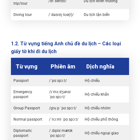
/ɪnˈsentɪv/
Du lịch khen thưởng
trip/tour
Diving tour
/ˈdaɪvɪŋ tʊə(r)/
Du lịch lặn biển
1.2. Từ vựng tiếng Anh chủ đề du lịch – Các loại
giấy tờ khi đi du lịch
Từ vựng
Phiên âm
Dịch nghĩa
Passport
/ˈpɑːspɔːt/
Hộ chiếu
Emergency
/ɪˈmɜːdʒənsi
Hộ chiếu khẩn
passport
ˈpɑːspɔːt/
Group Passport
/ɡruːp ˈpɑːspɔːt/
Hộ chiếu nhóm
Normal passport
/ˈnɔːml ˈpɑːspɔːt/
Hộ chiếu phổ thông
Diplomatic
/ˌdɪpləˈmætɪk
Hộ chiếu ngoại giao
passport
ˈpɑːspɔːt/