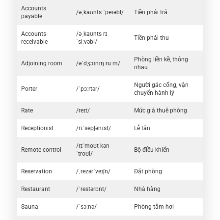
Accounts
/əˌkaʊnts ˈpeɪəbl/
Tiền phải trả
payable
Accounts
/əˌkaʊnts rɪ
Tiền phải thu
receivable
ˈsiːvəbl/
Phòng liền kề, thông
Adjoining room
/əˈdʒɔɪnɪŋ ruːm/
nhau
Người gác cổng, vận
Porter
/ˈpɔːrtər/
chuyển hành lý
Rate
/reɪt/
Mức giá thuê phòng
Receptionist
/rɪˈsepʃənɪst/
Lễ tân
/rɪˈmoʊt kən
Remote control
Bộ điều khiển
ˈtroʊl/
Reservation
/ˌrezərˈveɪʃn/
Đặt phòng
Restaurant
/ˈrestərɒnt/
Nhà hàng
Sauna
/ˈsɔːnə/
Phòng tắm hơi