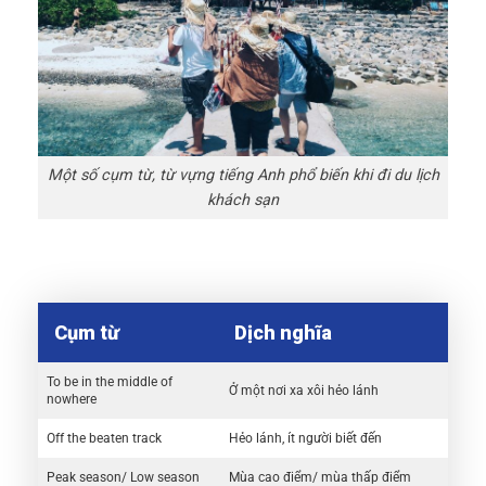
Một số cụm từ, từ vựng tiếng Anh phổ biến khi đi du lịch
khách sạn
Cụm từ
Dịch nghĩa
To be in the middle of
Ở một nơi xa xôi hẻo lánh
nowhere
Off the beaten track
Hẻo lánh, ít người biết đến
Peak season/ Low season
Mùa cao điểm/ mùa thấp điểm