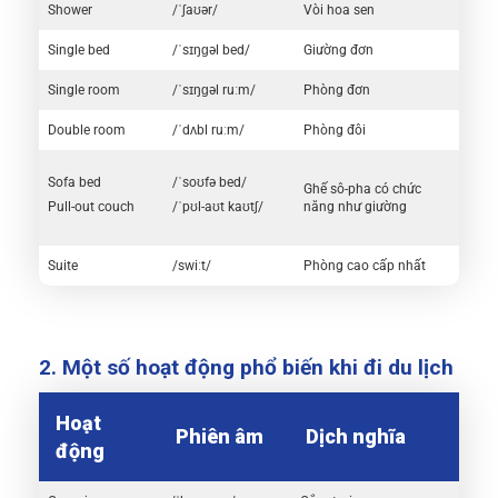
Shower
/ˈʃaʊər/
Vòi hoa sen
Single bed
/ˈsɪŋɡəl bed/
Giường đơn
Single room
/ˈsɪŋɡəl ruːm/
Phòng đơn
Double room
/ˈdʌbl ruːm/
Phòng đôi
Sofa bed
/ˈsoʊfə bed/
Ghế sô-pha có chức
Pull-out couch
/ˈpʊl-aʊt kaʊtʃ/
năng như giường
Suite
/swiːt/
Phòng cao cấp nhất
2. Một số hoạt động phổ biến khi đi du lịch
Hoạt
Phiên âm
Dịch nghĩa
động