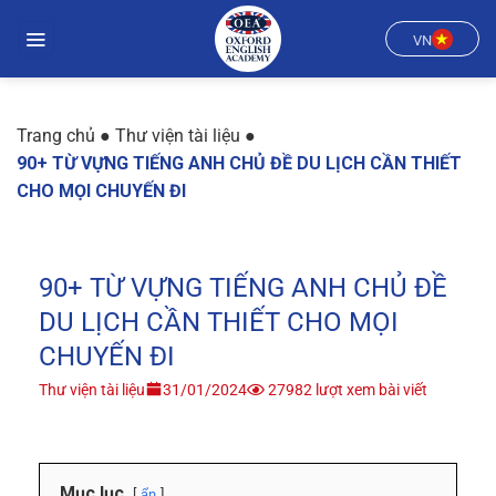
Chuyển
đến
VN
nội
dung
Trang chủ
●
Thư viện tài liệu
●
90+ TỪ VỰNG TIẾNG ANH CHỦ ĐỀ DU LỊCH CẦN THIẾT
CHO MỌI CHUYẾN ĐI
90+ TỪ VỰNG TIẾNG ANH CHỦ ĐỀ
DU LỊCH CẦN THIẾT CHO MỌI
CHUYẾN ĐI
Thư viện tài liệu
31/01/2024
27982 lượt xem bài viết
Mục lục
ẩn