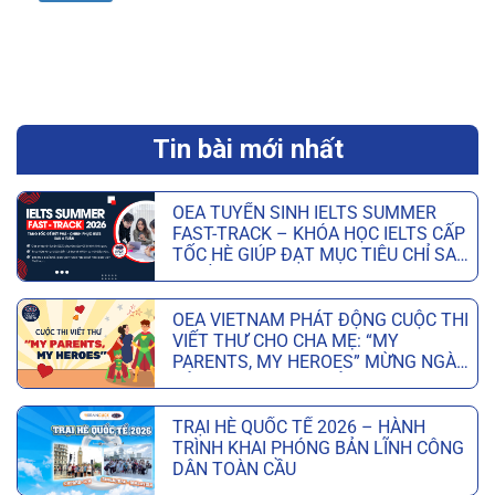
Tin bài mới nhất
OEA TUYỂN SINH IELTS SUMMER
FAST-TRACK – KHÓA HỌC IELTS CẤP
TỐC HÈ GIÚP ĐẠT MỤC TIÊU CHỈ SAU
6 TUẦN
OEA VIETNAM PHÁT ĐỘNG CUỘC THI
VIẾT THƯ CHO CHA MẸ: “MY
PARENTS, MY HEROES” MỪNG NGÀY
CỦA CHA VÀ NGÀY CỦA MẸ
TRẠI HÈ QUỐC TẾ 2026 – HÀNH
TRÌNH KHAI PHÓNG BẢN LĨNH CÔNG
DÂN TOÀN CẦU