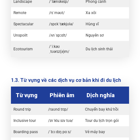
Landscape
/ˈlænskeɪp/
Phong cảnh
Remote
/rɪˈməʊt/
Xa xôi
Spectacular
/spɛkˈtækjʊlə/
Hùng vĩ
Unspoilt
/ʌnˈspɔɪlt/
Nguyên sơ
/ˈiːkəʊ
Ecotourism
Du lịch sinh thái
ˌtʊərɪz(ə)m/
1.3. Từ vựng về các dịch vụ cơ bản khi đi du lịch
Từ vựng
Phiên âm
Dịch nghĩa
Round trip
/raʊnd trɪp/
Chuyến bay khứ hồi
Inclusive tour
/ɪnˈkluːsɪv tʊə/
Tour du lịch trọn gói
Boarding pass
/ˈbɔːdɪŋ pɑːs/
Vé máy bay