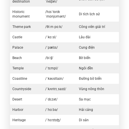
destination
ˈneɪʃən/
Historic
/hɪsˈtɒrɪk
Di tích lịch sử
monument
ˈmɒnjʊmənt/
Theme park
/θiːm pɑːk/
Công viên giải trí
Castle
/ˈkɑːsl/
Lâu đài
Palace
/ˈpælɪs/
Cung điện
Beach
/biːʧ/
Bờ biển
Temple
/ˈtɛmpl/
Ngôi đền
Coastline
/ˈkəʊstlaɪn/
Đường bờ biển
Countryside
/ˈkʌntrɪˌsaɪd/
Vùng nông thôn
Desert
/ˈdɛzət/
Sa mạc
Harbor
/ˈhɑːbə/
Hải cảng
Heritage
/ˈhɛrɪtɪʤ/
Di sản