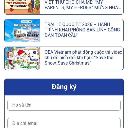
VIẾT THƯ CHO CHA MẸ: “MY
PARENTS, MY HEROES” MỪNG NGÀY
CỦA CHA VÀ NGÀY CỦA MẸ
TRẠI HÈ QUỐC TẾ 2026 – HÀNH
TRÌNH KHAI PHÓNG BẢN LĨNH CÔNG
DÂN TOÀN CẦU
OEA Vietnam phát động cuộc thi video
chủ đề biến đổi khí hậu: “Save the
Snow, Save Christmas”
Đăng ký