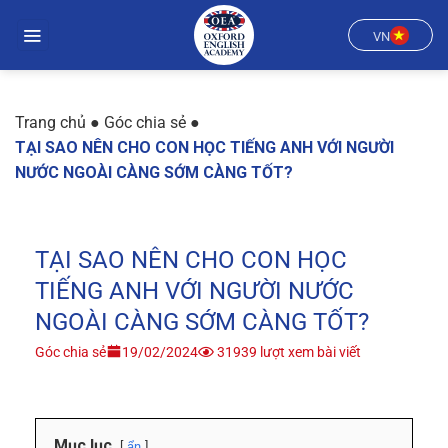
Chuyển
đến
VN
nội
dung
Trang chủ
●
Góc chia sẻ
●
TẠI SAO NÊN CHO CON HỌC TIẾNG ANH VỚI NGƯỜI
NƯỚC NGOÀI CÀNG SỚM CÀNG TỐT?
TẠI SAO NÊN CHO CON HỌC
TIẾNG ANH VỚI NGƯỜI NƯỚC
NGOÀI CÀNG SỚM CÀNG TỐT?
Góc chia sẻ
19/02/2024
31939 lượt xem bài viết
Mục lục
ẩn