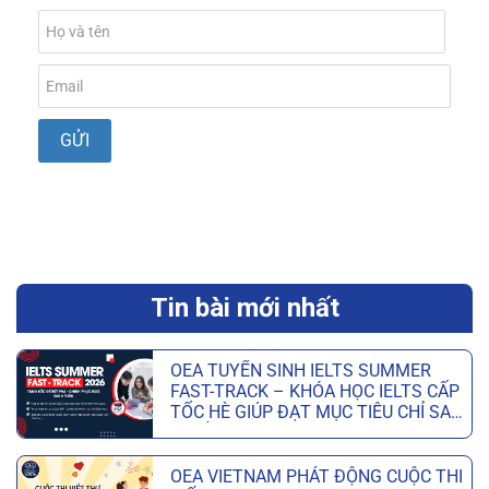
Tin bài mới nhất
OEA TUYỂN SINH IELTS SUMMER
FAST-TRACK – KHÓA HỌC IELTS CẤP
TỐC HÈ GIÚP ĐẠT MỤC TIÊU CHỈ SAU
6 TUẦN
OEA VIETNAM PHÁT ĐỘNG CUỘC THI