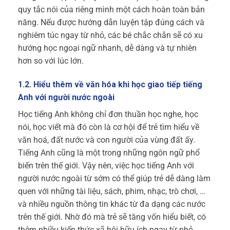
quy tắc nói của riêng mình một cách hoàn toàn bản
năng. Nếu được hướng dẫn luyện tập đúng cách và
nghiêm túc ngay từ nhỏ, các bé chắc chắn sẽ có xu
hướng học ngoại ngữ nhanh, dễ dàng và tự nhiên
hơn so với lúc lớn.
1.2. Hiểu thêm về văn hóa khi học giao tiếp tiếng
Anh với người nước ngoài
Học tiếng Anh không chỉ đơn thuần học nghe, học
nói, học viết mà đó còn là cơ hội để trẻ tìm hiểu về
văn hoá, đất nước và con người của vùng đất ấy.
Tiếng Anh cũng là một trong những ngôn ngữ phổ
biến trên thế giới. Vậy nên, việc học tiếng Anh với
người nước ngoài từ sớm có thể giúp trẻ dễ dàng làm
quen với những tài liệu, sách, phim, nhạc, trò chơi, …
và nhiều nguồn thông tin khác từ đa dạng các nước
trên thế giới. Nhờ đó mà trẻ sẽ tăng vốn hiểu biết, có
thêm nhiều kiến thức xã hội hữu ích ngay từ nhỏ.