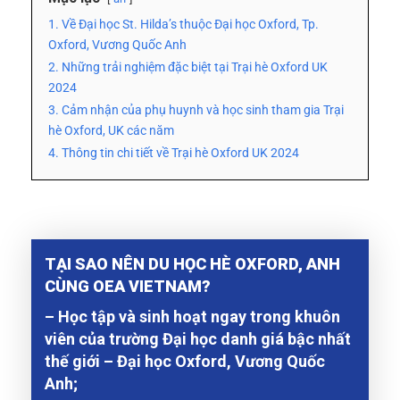
1. Về Đại học St. Hilda’s thuộc Đại học Oxford, Tp.
Oxford, Vương Quốc Anh
2. Những trải nghiệm đặc biệt tại Trại hè Oxford UK
2024
3. Cảm nhận của phụ huynh và học sinh tham gia Trại
hè Oxford, UK các năm
4. Thông tin chi tiết về Trại hè Oxford UK 2024
TẠI SAO NÊN DU HỌC HÈ OXFORD, ANH
CÙNG OEA VIETNAM?
– Học tập và sinh hoạt ngay trong khuôn
viên của trường Đại học danh giá bậc nhất
thế giới – Đại học Oxford, Vương Quốc
Anh;