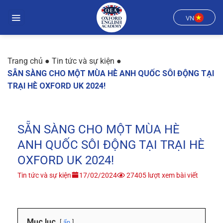
Chuyển
đến
VN
nội
dung
Trang chủ
●
Tin tức và sự kiện
●
SẴN SÀNG CHO MỘT MÙA HÈ ANH QUỐC SÔI ĐỘNG TẠI
TRẠI HÈ OXFORD UK 2024!
SẴN SÀNG CHO MỘT MÙA HÈ
ANH QUỐC SÔI ĐỘNG TẠI TRẠI HÈ
OXFORD UK 2024!
Tin tức và sự kiện
17/02/2024
27405 lượt xem bài viết
Mục lục
ẩn