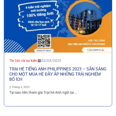
Tin tức và sự kiện
02/03/2023
TRẠI HÈ TIẾNG ANH PHILIPPINES 2023 – SẴN SÀNG
CHO MỘT MÙA HÈ ĐẦY ẮP NHỮNG TRẢI NGHIỆM
BỔ ÍCH
2 Tháng 3, 2023
Tại sao nên tham gia Trại hè Anh ngữ tại...