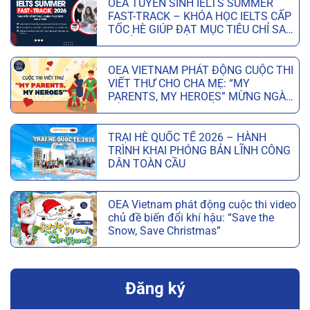
OEA TUYỂN SINH IELTS SUMMER
FAST-TRACK – KHÓA HỌC IELTS CẤP
TỐC HÈ GIÚP ĐẠT MỤC TIÊU CHỈ SAU
6 TUẦN
OEA VIETNAM PHÁT ĐỘNG CUỘC THI
VIẾT THƯ CHO CHA MẸ: “MY
PARENTS, MY HEROES” MỪNG NGÀY
CỦA CHA VÀ NGÀY CỦA MẸ
TRẠI HÈ QUỐC TẾ 2026 – HÀNH
TRÌNH KHAI PHÓNG BẢN LĨNH CÔNG
DÂN TOÀN CẦU
OEA Vietnam phát động cuộc thi video
chủ đề biến đổi khí hậu: “Save the
Snow, Save Christmas”
Đăng ký