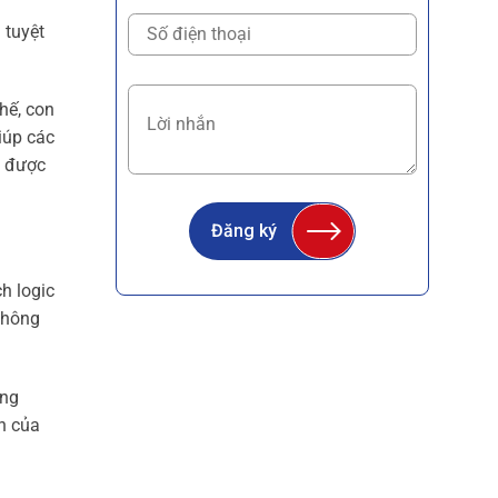
 tuyệt
hế, con
iúp các
c được
Đăng ký
h logic
 thông
ăng
ến của