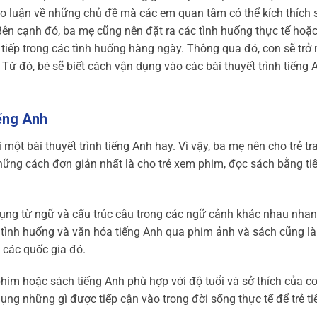
hảo luận về những chủ đề mà các em quan tâm có thể kích thích 
ên cạnh đó, ba mẹ cũng nên đặt ra các tình huống thực tế hoặc
tiếp trong các tình huống hàng ngày. Thông qua đó, con sẽ trở
 Từ đó, bé sẽ biết cách vận dụng vào các bài thuyết trình tiếng
iếng Anh
một bài thuyết trình tiếng Anh hay. Vì vậy, ba mẹ nên cho trẻ tr
hững cách đơn giản nhất là cho trẻ xem phim, đọc sách bằng ti
 dụng từ ngữ và cấu trúc câu trong các ngữ cảnh khác nhau nha
ác tình huống và văn hóa tiếng Anh qua phim ảnh và sách cũng l
a các quốc gia đó.
im hoặc sách tiếng Anh phù hợp với độ tuổi và sở thích của c
g những gì được tiếp cận vào trong đời sống thực tế để trẻ ti