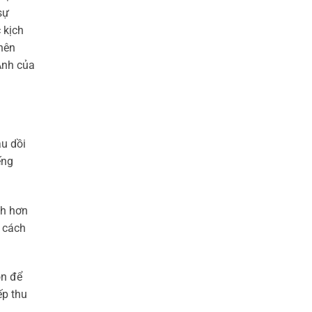
sự
 kịch
 nên
 Anh của
au dồi
ếng
nh hơn
à cách
on để
ếp thu