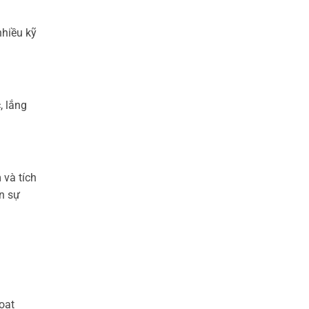
nhiều kỹ
, lắng
 và tích
on sự
oạt