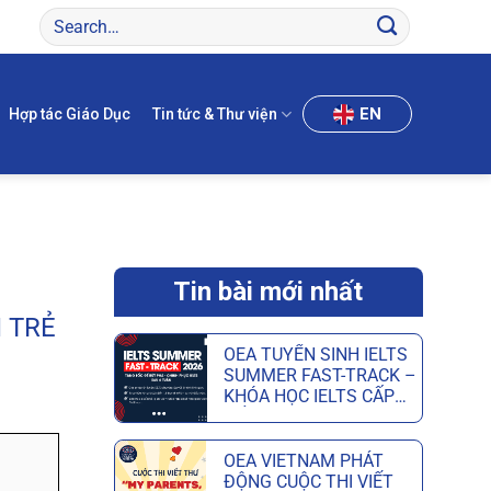
EN
Hợp tác Giáo Dục
Tin tức & Thư viện
Tin bài mới nhất
 TRẺ
OEA TUYỂN SINH IELTS
SUMMER FAST-TRACK –
KHÓA HỌC IELTS CẤP
TỐC HÈ GIÚP ĐẠT MỤC
TIÊU CHỈ SAU 6 TUẦN
OEA VIETNAM PHÁT
ĐỘNG CUỘC THI VIẾT