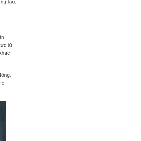
áng tạo,
in
cực từ
 khác
đông.
hó