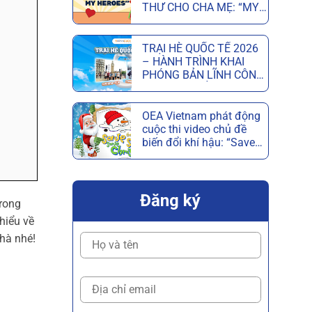
THƯ CHO CHA MẸ: “MY
PARENTS, MY HEROES”
MỪNG NGÀY CỦA CHA
VÀ NGÀY CỦA MẸ
TRẠI HÈ QUỐC TẾ 2026
– HÀNH TRÌNH KHAI
PHÓNG BẢN LĨNH CÔNG
DÂN TOÀN CẦU
OEA Vietnam phát động
cuộc thi video chủ đề
biến đổi khí hậu: “Save
the Snow, Save
Christmas”
Đăng ký
trong
hiểu về
nhà nhé!