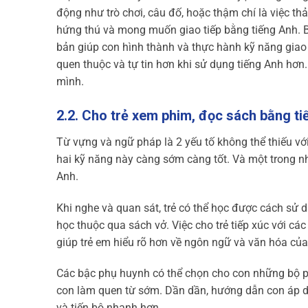
động như trò chơi, câu đố, hoặc thậm chí là việc t
hứng thú và mong muốn giao tiếp bằng tiếng Anh. B
bản giúp con hình thành và thực hành kỹ năng giao 
quen thuộc và tự tin hơn khi sử dụng tiếng Anh hơn.
mình.
2.2. Cho trẻ xem phim, đọc sách bằng t
Từ vựng và ngữ pháp là 2 yếu tố không thể thiếu với 
hai kỹ năng này càng sớm càng tốt. Và một trong n
Anh.
Khi nghe và quan sát, trẻ có thể học được cách sử
học thuộc qua sách vở. Việc cho trẻ tiếp xúc với c
giúp trẻ em hiểu rõ hơn về ngôn ngữ và văn hóa củ
Các bậc phụ huynh có thể chọn cho con những bộ ph
con làm quen từ sớm. Dần dần, hướng dẫn con áp dụn
và tiến bộ nhanh hơn.