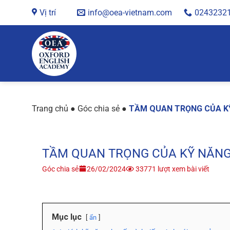
Chuyển
Vị trí
info@oea-vietnam.com
0243232
đến
nội
dung
Trang chủ
●
Góc chia sẻ
●
TẦM QUAN TRỌNG CỦA KỸ
TẦM QUAN TRỌNG CỦA KỸ NĂNG 
Góc chia sẻ
26/02/2024
33771 lượt xem bài viết
Mục lục
ẩn