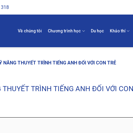
1318
Về chúng tôi
Chương trình học
Du học
Khảo thí
 NĂNG THUYẾT TRÌNH TIẾNG ANH ĐỐI VỚI CON TRẺ
THUYẾT TRÌNH TIẾNG ANH ĐỐI VỚI CON