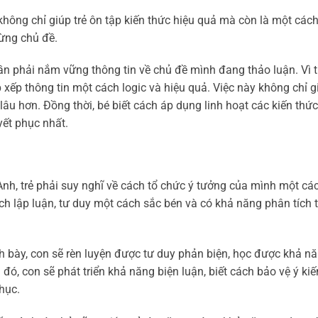
không chỉ giúp trẻ ôn tập kiến thức hiệu quả mà còn là một cách
từng chủ đề.
 cần phải nắm vững thông tin về chủ đề mình đang thảo luận. Vì t
p xếp thông tin một cách logic và hiệu quả. Việc này không chỉ g
lâu hơn. Đồng thời, bé biết cách áp dụng linh hoạt các kiến thứ
yết phục nhất.
o
 Anh, trẻ phải suy nghĩ về cách tổ chức ý tưởng của mình một các
ách lập luận, tư duy một cách sắc bén và có khả năng phân tích
nh bày, con sẽ rèn luyện được tư duy phản biện, học được khả n
đó, con sẽ phát triển khả năng biện luận, biết cách bảo vệ ý ki
phục.