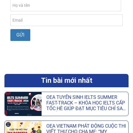
Tin bài mới nhất
OEA TUYỂN SINH IELTS SUMMER
FAST-TRACK – KHÓA HỌC IELTS CẤP
TỐC HÈ GIÚP ĐẠT MỤC TIÊU CHỈ SAU
6 TUẦN
OEA VIETNAM PHÁT ĐỘNG CUỘC THI
VIẾT THƯ CHO CHA MẸ: “MY