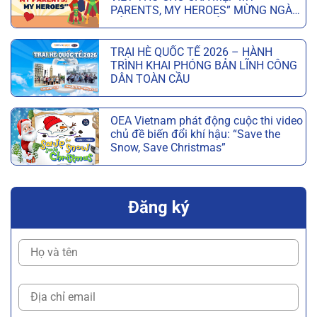
PARENTS, MY HEROES” MỪNG NGÀY
CỦA CHA VÀ NGÀY CỦA MẸ
TRẠI HÈ QUỐC TẾ 2026 – HÀNH
TRÌNH KHAI PHÓNG BẢN LĨNH CÔNG
DÂN TOÀN CẦU
OEA Vietnam phát động cuộc thi video
chủ đề biến đổi khí hậu: “Save the
Snow, Save Christmas”
Đăng ký