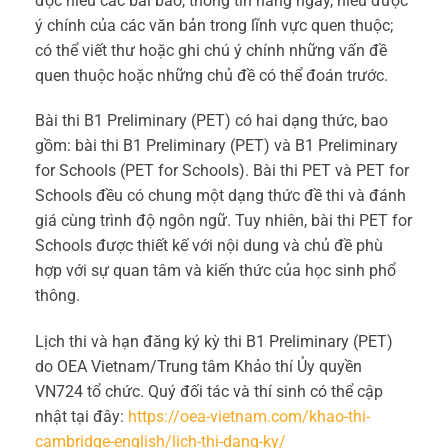
đọc hiểu các bài báo, thông tin hàng ngày, hiểu được
ý chính của các văn bản trong lĩnh vực quen thuộc;
có thể viết thư hoặc ghi chú ý chính những vấn đề
quen thuộc hoặc những chủ đề có thể đoán trước.
Bài thi B1 Preliminary (PET) có hai dạng thức, bao
gồm: bài thi B1 Preliminary (PET) và B1 Preliminary
for Schools (PET for Schools). Bài thi PET và PET for
Schools đều có chung một dạng thức đề thi và đánh
giá cùng trình độ ngôn ngữ. Tuy nhiên, bài thi PET for
Schools được thiết kế với nội dung và chủ đề phù
hợp với sự quan tâm và kiến thức của học sinh phổ
thông.
Lịch thi và hạn đăng ký kỳ thi B1 Preliminary (PET)
do OEA Vietnam/Trung tâm Khảo thí Ủy quyền
VN724 tổ chức. Quý đối tác và thí sinh có thể cập
nhật tại đây:
https://oea-vietnam.com/khao-thi-
cambridge-english/lich-thi-dang-ky/