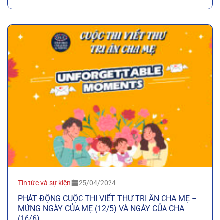
Tin tức và sự kiện
25/04/2024
PHÁT ĐỘNG CUỘC THI VIẾT THƯ TRI ÂN CHA MẸ –
MỪNG NGÀY CỦA MẸ (12/5) VÀ NGÀY CỦA CHA
(16/6)