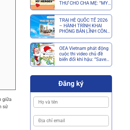
THƯ CHO CHA MẸ: “MY
PARENTS, MY HEROES”
MỪNG NGÀY CỦA CHA
VÀ NGÀY CỦA MẸ
TRẠI HÈ QUỐC TẾ 2026
– HÀNH TRÌNH KHAI
PHÓNG BẢN LĨNH CÔNG
DÂN TOÀN CẦU
OEA Vietnam phát động
cuộc thi video chủ đề
biến đổi khí hậu: “Save
the Snow, Save
Christmas”
Đăng ký
n giữa
h sử