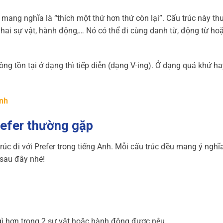
, mang nghĩa là “thích một thứ hơn thứ còn lại”. Cấu trúc này t
 hai sự vật, hành động,… Nó có thể đi cùng danh từ, động từ h
hông tồn tại ở dạng thì tiếp diễn (dạng V-ing). Ở dạng quá khứ h
Anh
refer thường gặp
trúc đi với Prefer trong tiếng Anh. Mỗi cấu trúc đều mang ý nghĩ
 sau đây nhé!
g
i gì hơn trong 2 sự vật hoặc hành động được nêu.