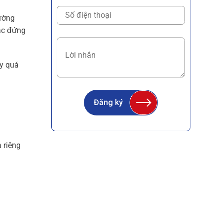
hường
oặc đứng
ay quá
Đăng ký
a riêng