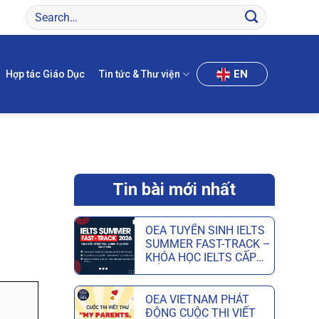
EN
Hợp tác Giáo Dục
Tin tức & Thư viện
Tin bài mới nhất
OEA TUYỂN SINH IELTS
SUMMER FAST-TRACK –
KHÓA HỌC IELTS CẤP
TỐC HÈ GIÚP ĐẠT MỤC
TIÊU CHỈ SAU 6 TUẦN
OEA VIETNAM PHÁT
ĐỘNG CUỘC THI VIẾT