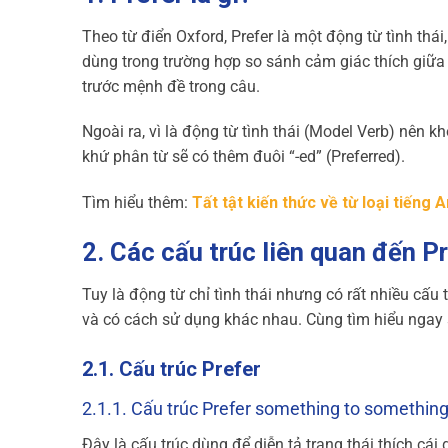
Theo từ điển Oxford, Prefer là một động từ tình thái
dùng trong trường hợp so sánh cảm giác thích giữa
trước mệnh đề trong câu.
Ngoài ra, vì là động từ tình thái (Model Verb) nên k
khứ phân từ sẽ có thêm đuôi “-ed” (Preferred).
Tìm hiểu thêm:
Tất tật kiến thức về từ loại tiếng 
2. Các cấu trúc liên quan đến P
Tuy là động từ chỉ tình thái nhưng có rất nhiều cấu 
và có cách sử dụng khác nhau. Cùng tìm hiểu ngay
2.1. Cấu trúc Prefer
2.1.1. Cấu trúc Prefer something to somethin
Đây là cấu trúc dùng để diễn tả trạng thái thích cá