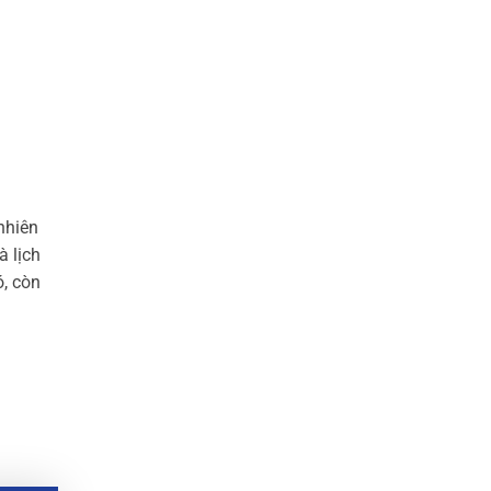
 nhiên
à lịch
ó, còn