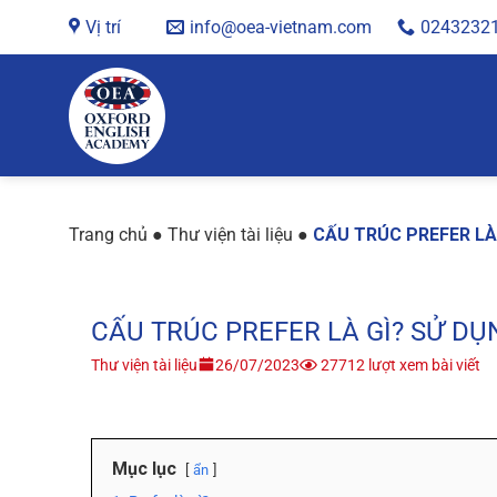
Chuyển
Vị trí
info@oea-vietnam.com
0243232
đến
nội
dung
Trang chủ
●
Thư viện tài liệu
●
CẤU TRÚC PREFER LÀ
CẤU TRÚC PREFER LÀ GÌ? SỬ D
Thư viện tài liệu
26/07/2023
27712 lượt xem bài viết
Mục lục
ẩn