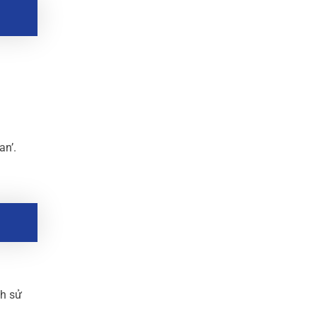
an’.
ch sử