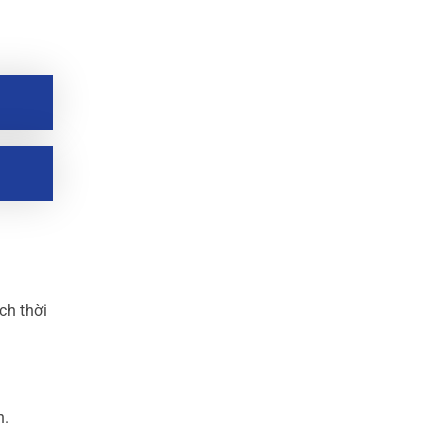
ch thời
h.