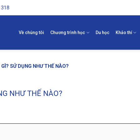
1318
Về chúng tôi
Chương trình học
Du học
Khảo thí
 GÌ? SỬ DỤNG NHƯ THẾ NÀO?
ỤNG NHƯ THẾ NÀO?