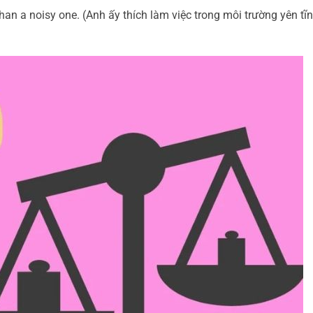
than a noisy one. (Anh ấy thích làm việc trong môi trường yên tĩ