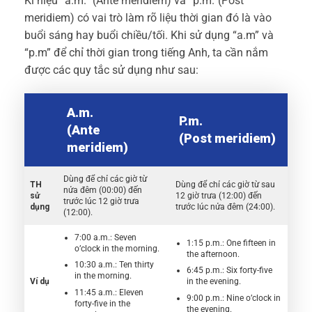
Kí hiệu “a.m.” (Ante meridiem) và “p.m.”(Post
meridiem) có vai trò làm rõ liệu thời gian đó là vào
buổi sáng hay buổi chiều/tối. Khi sử dụng “a.m” và
“p.m” để chỉ thời gian trong tiếng Anh, ta cần nắm
được các quy tắc sử dụng như sau:
A.m.
P.m.
(Ante
(Post meridiem)
meridiem)
Dùng để chỉ các giờ từ
TH
Dùng để chỉ các giờ từ sau
nửa đêm (00:00) đến
sử
12 giờ trưa (12:00) đến
trước lúc 12 giờ trưa
dụng
trước lúc nửa đêm (24:00).
(12:00).
7:00 a.m.: Seven
1:15 p.m.: One fifteen in
o’clock in the morning.
the afternoon.
10:30 a.m.: Ten thirty
6:45 p.m.: Six forty-five
in the morning.
Ví dụ
in the evening.
11:45 a.m.: Eleven
9:00 p.m.: Nine o’clock in
forty-five in the
the evening.