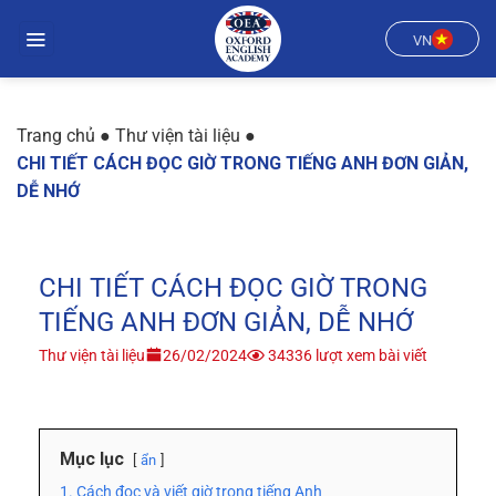
Chuyển
đến
VN
nội
dung
Trang chủ
●
Thư viện tài liệu
●
CHI TIẾT CÁCH ĐỌC GIỜ TRONG TIẾNG ANH ĐƠN GIẢN,
DỄ NHỚ
CHI TIẾT CÁCH ĐỌC GIỜ TRONG
TIẾNG ANH ĐƠN GIẢN, DỄ NHỚ
Thư viện tài liệu
26/02/2024
34336 lượt xem bài viết
Mục lục
ẩn
1. Cách đọc và viết giờ trong tiếng Anh