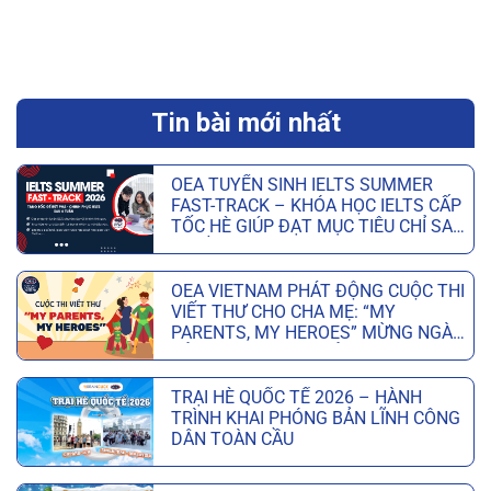
Tin bài mới nhất
OEA TUYỂN SINH IELTS SUMMER
FAST-TRACK – KHÓA HỌC IELTS CẤP
TỐC HÈ GIÚP ĐẠT MỤC TIÊU CHỈ SAU
6 TUẦN
OEA VIETNAM PHÁT ĐỘNG CUỘC THI
VIẾT THƯ CHO CHA MẸ: “MY
PARENTS, MY HEROES” MỪNG NGÀY
CỦA CHA VÀ NGÀY CỦA MẸ
TRẠI HÈ QUỐC TẾ 2026 – HÀNH
TRÌNH KHAI PHÓNG BẢN LĨNH CÔNG
DÂN TOÀN CẦU