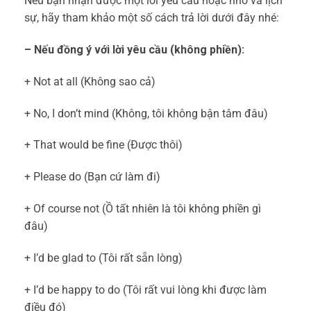
Nếu bạn nhận được một lời yêu cầu hoặc nhờ vả lịch
sự, hãy tham khảo một số cách trả lời dưới đây nhé:
– Nếu đồng ý với lời yêu cầu (không phiền):
+ Not at all (Không sao cả)
+ No, I don’t mind (Không, tôi không bận tâm đâu)
+ That would be fine (Được thôi)
+ Please do (Bạn cứ làm đi)
+ Of course not (Ồ tất nhiên là tôi không phiền gì
đâu)
+ I’d be glad to (Tôi rất sẵn lòng)
+ I’d be happy to do (Tôi rất vui lòng khi được làm
điều đó)