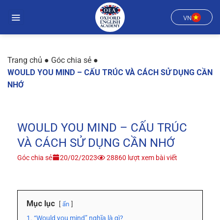
Chuyển
đến
VN
nội
dung
Trang chủ
●
Góc chia sẻ
●
WOULD YOU MIND – CẤU TRÚC VÀ CÁCH SỬ DỤNG CẦN
NHỚ
WOULD YOU MIND – CẤU TRÚC
VÀ CÁCH SỬ DỤNG CẦN NHỚ
Góc chia sẻ
20/02/2023
28860 lượt xem bài viết
Mục lục
ẩn
1. “Would you mind” nghĩa là gì?