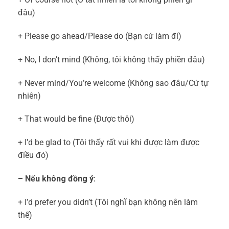
đâu)
+ Please go ahead/Please do (Bạn cứ làm đi)
+ No, I don’t mind (Không, tôi không thấy phiền đâu)
+ Never mind/You’re welcome (Không sao đâu/Cứ tự
nhiên)
+ That would be fine (Được thôi)
+ I’d be glad to (Tôi thấy rất vui khi được làm được
điều đó)
– Nếu không đồng ý:
+ I’d prefer you didn’t (Tôi nghĩ bạn không nên làm
thế)