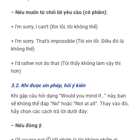
– Nếu muốn từ chối lời yêu cầu (có phiền):
+ I’m sorry, I can’t (Xin lỗi, tôi không thể)
+ I’m sorry. That’s impossible (Tôi xin lỗi. Điều đó là
không thể)
+ I’d rather not do that (Tôi thấy không làm vậy thì
hơn)
3.2. Khi được xin phép, hỏi ý kiến
Khi gặp câu hỏi dạng “Would you mind if…” này, bạn
sẽ không thể đáp “No” hoặc “Not at all”. Thay vào đó,
hãy chọn các cách trả lời dưới đây:
– Nếu đồng ý:
+ Of course not (Ồ tất nhiên là tôi không phiền gì