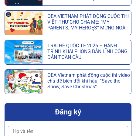
6 TUẦN
OEA VIETNAM PHÁT ĐỘNG CUỘC THI
VIẾT THƯ CHO CHA MẸ: “MY
PARENTS, MY HEROES” MỪNG NGÀY
CỦA CHA VÀ NGÀY CỦA MẸ
TRẠI HÈ QUỐC TẾ 2026 – HÀNH
TRÌNH KHAI PHÓNG BẢN LĨNH CÔNG
DÂN TOÀN CẦU
OEA Vietnam phát động cuộc thi video
chủ đề biến đổi khí hậu: “Save the
Snow, Save Christmas”
Đăng ký