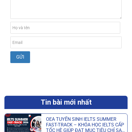
Tin bài mới nhất
OEA TUYỂN SINH IELTS SUMMER
FAST-TRACK – KHÓA HỌC IELTS CẤP
TỐC HÈ GIÚP ĐẠT MỤC TIÊU CHỈ SAU