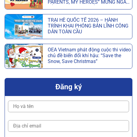
PARENTS, MY HEROES” MỪNG NGÀY
CỦA CHA VÀ NGÀY CỦA MẸ
TRẠI HÈ QUỐC TẾ 2026 – HÀNH
TRÌNH KHAI PHÓNG BẢN LĨNH CÔNG
DÂN TOÀN CẦU
OEA Vietnam phát động cuộc thi video
chủ đề biến đổi khí hậu: “Save the
Snow, Save Christmas”
Đăng ký