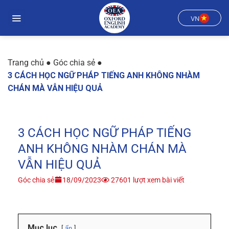
Chuyển
đến
VN
nội
dung
Trang chủ
●
Góc chia sẻ
●
3 CÁCH HỌC NGỮ PHÁP TIẾNG ANH KHÔNG NHÀM
CHÁN MÀ VẪN HIỆU QUẢ
3 CÁCH HỌC NGỮ PHÁP TIẾNG
ANH KHÔNG NHÀM CHÁN MÀ
VẪN HIỆU QUẢ
Góc chia sẻ
18/09/2023
27601 lượt xem bài viết
Mục lục
ẩn