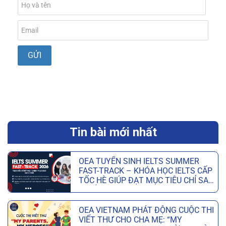
Tin bài mới nhất
OEA TUYỂN SINH IELTS SUMMER
FAST-TRACK – KHÓA HỌC IELTS CẤP
TỐC HÈ GIÚP ĐẠT MỤC TIÊU CHỈ SAU
6 TUẦN
OEA VIETNAM PHÁT ĐỘNG CUỘC THI
VIẾT THƯ CHO CHA MẸ: “MY