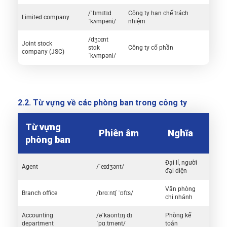
/ˈlɪmɪtɪd
Công ty hạn chế trách
Limited company
ˈkʌmpəni/
nhiệm
/dʒɔɪnt
Joint stock
stɑk
Công ty cổ phần
company (JSC)
ˈkʌmpəni/
2.2. Từ vựng về các phòng ban trong công ty
Từ vựng
Phiên âm
Nghĩa
phòng ban
Đại lí, người
Agent
/ˈeɪdʒənt/
đại diện
Văn phòng
Branch office
/brɑːntʃ ˈɒfɪs/
chi nhánh
Accounting
/əˈkaʊntɪŋ dɪ
Phòng kế
department
ˈpɑːtmənt/
toán