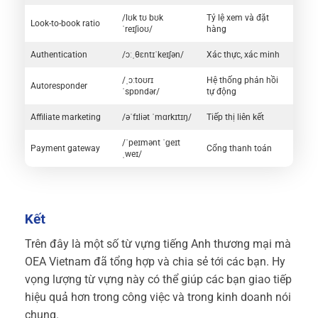
/lʊk tʊ bʊk
Tỷ lệ xem và đặt
Look-to-book ratio
ˈreɪʃioʊ/
hàng
Authentication
/ɔːˌθɛntɪˈkeɪʃən/
Xác thực, xác minh
/ˌɔːtoʊrɪ
Hệ thống phản hồi
Autoresponder
ˈspɒndər/
tự động
Affiliate marketing
/əˈfɪliət ˈmɑrkɪtɪŋ/
Tiếp thị liên kết
/ˈpeɪmənt ˈɡeɪt
Payment gateway
Cổng thanh toán
ˌweɪ/
Kết
Trên đây là một số từ vựng tiếng Anh thương mại mà
OEA Vietnam đã tổng hợp và chia sẻ tới các bạn. Hy
vọng lượng từ vựng này có thể giúp các bạn giao tiếp
hiệu quả hơn trong công việc và trong kinh doanh nói
chung.