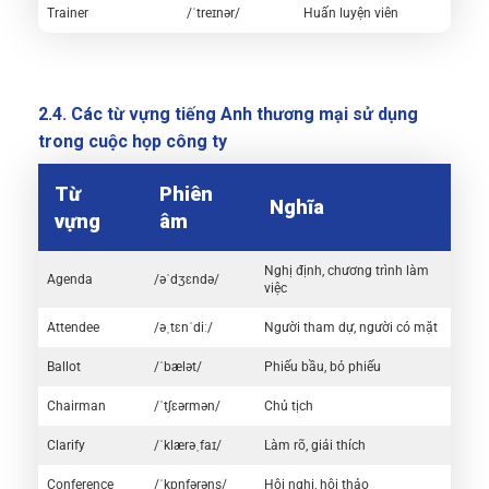
Trainer
/ˈtreɪnər/
Huấn luyện viên
2.4. Các từ vựng tiếng Anh thương mại sử dụng
trong cuộc họp công ty
Từ
Phiên
Nghĩa
vựng
âm
Nghị định, chương trình làm
Agenda
/əˈdʒɛndə/
việc
Attendee
/əˌtɛnˈdiː/
Người tham dự, người có mặt
Ballot
/ˈbælət/
Phiếu bầu, bỏ phiếu
Chairman
/ˈtʃɛərmən/
Chủ tịch
Clarify
/ˈklærəˌfaɪ/
Làm rõ, giải thích
Conference
/ˈkɒnfərəns/
Hội nghị, hội thảo