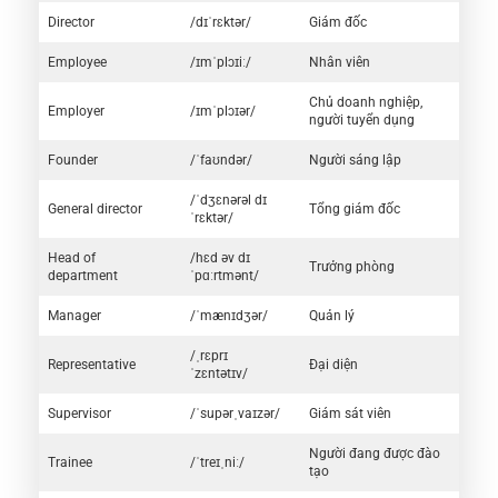
Director
/dɪˈrɛktər/
Giám đốc
Employee
/ɪmˈplɔɪiː/
Nhân viên
Chủ doanh nghiệp,
Employer
/ɪmˈplɔɪər/
người tuyển dụng
Founder
/ˈfaʊndər/
Người sáng lập
/ˈdʒɛnərəl dɪ
General director
Tổng giám đốc
ˈrɛktər/
Head of
/hɛd əv dɪ
Trưởng phòng
department
ˈpɑːrtmənt/
Manager
/ˈmænɪdʒər/
Quản lý
/ˌrɛprɪ
Representative
Đại diện
ˈzɛntətɪv/
Supervisor
/ˈsupərˌvaɪzər/
Giám sát viên
Người đang được đào
Trainee
/ˈtreɪˌniː/
tạo