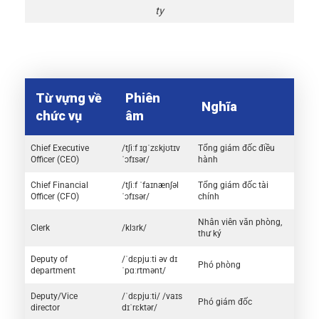
ty
Từ vựng về
Phiên
Nghĩa
chức vụ
âm
Chief Executive
/tʃiːf ɪɡˈzɛkjʊtɪv
Tổng giám đốc điều
Officer (CEO)
ˈɔfɪsər/
hành
Chief Financial
/tʃiːf ˈfaɪnænʃəl
Tổng giám đốc tài
Officer (CFO)
ˈɔfɪsər/
chính
Nhân viên văn phòng,
Clerk
/klɜrk/
thư ký
Deputy of
/ˈdɛpjuːti əv dɪ
Phó phòng
department
ˈpɑːrtmənt/
Deputy/Vice
/ˈdɛpjuːti/ /vaɪs
Phó giám đốc
director
dɪˈrɛktər/