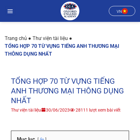
Chuyển
đến
VN
nội
dung
Trang chủ
●
Thư viện tài liệu
●
TỔNG HỢP 70 TỪ VỰNG TIẾNG ANH THƯƠNG MẠI
THÔNG DỤNG NHẤT
TỔNG HỢP 70 TỪ VỰNG TIẾNG
ANH THƯƠNG MẠI THÔNG DỤNG
NHẤT
Thư viện tài liệu
30/06/2023
28111 lượt xem bài viết
Mục lục
ẩn