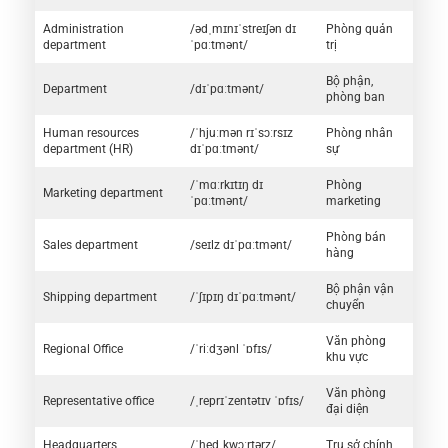
Administration
/ədˌmɪnɪˈstreɪʃən dɪ
Phòng quản
department
ˈpɑːtmənt/
trị
Bộ phận,
Department
/dɪˈpɑːtmənt/
phòng ban
Human resources
/ˈhjuːmən rɪˈsɔːrsɪz
Phòng nhân
department (HR)
dɪˈpɑːtmənt/
sự
/ˈmɑːrkɪtɪŋ dɪ
Phòng
Marketing department
ˈpɑːtmənt/
marketing
Phòng bán
Sales department
/seɪlz dɪˈpɑːtmənt/
hàng
Bộ phận vận
Shipping department
/ˈʃɪpɪŋ dɪˈpɑːtmənt/
chuyển
Văn phòng
Regional Office
/ˈriːdʒənl ˈɒfɪs/
khu vực
Văn phòng
Representative office
/ˌreprɪˈzentətɪv ˈɒfɪs/
đại diện
Headquarters
/ˈhedˌkwɔːrtərz/
Trụ sở chính