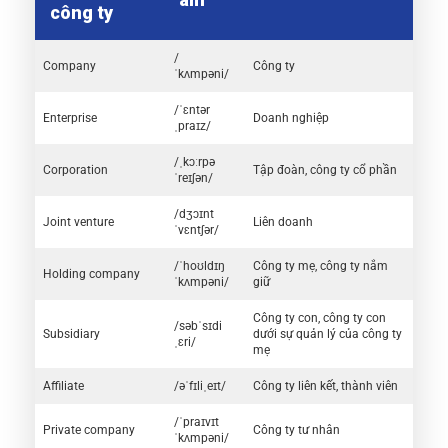
công ty
/
Company
Công ty
ˈkʌmpəni/
/ˈɛntər
Enterprise
Doanh nghiệp
ˌpraɪz/
/ˌkɔːrpə
Corporation
Tập đoàn, công ty cổ phần
ˈreɪʃən/
/dʒɔɪnt
Joint venture
Liên doanh
ˈvɛntʃər/
/ˈhoʊldɪŋ
Công ty mẹ, công ty nắm
Holding company
ˈkʌmpəni/
giữ
Công ty con, công ty con
/səbˈsɪdi
Subsidiary
dưới sự quản lý của công ty
ˌɛri/
mẹ
Affiliate
/əˈfɪliˌeɪt/
Công ty liên kết, thành viên
/ˈpraɪvɪt
Private company
Công ty tư nhân
ˈkʌmpəni/