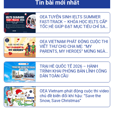
Tin bài mới nhất
OEA TUYỂN SINH IELTS SUMMER
FAST-TRACK – KHÓA HỌC IELTS CẤP
TỐC HÈ GIÚP ĐẠT MỤC TIÊU CHỈ SAU
6 TUẦN
OEA VIETNAM PHÁT ĐỘNG CUỘC THI
VIẾT THƯ CHO CHA MẸ: “MY
PARENTS, MY HEROES” MỪNG NGÀY
CỦA CHA VÀ NGÀY CỦA MẸ
TRẠI HÈ QUỐC TẾ 2026 – HÀNH
TRÌNH KHAI PHÓNG BẢN LĨNH CÔNG
DÂN TOÀN CẦU
OEA Vietnam phát động cuộc thi video
chủ đề biến đổi khí hậu: “Save the
Snow, Save Christmas”