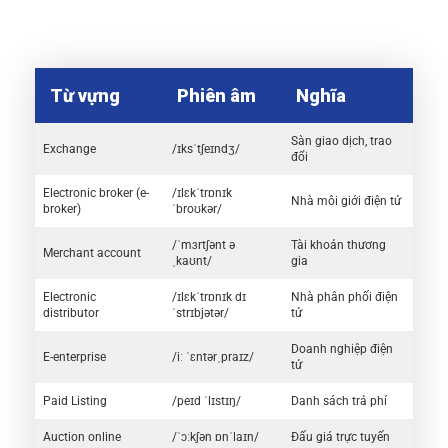
Từ vựng
Phiên âm
Nghĩa
Sàn giao dịch, trao
Exchange
/ɪksˈtʃeɪndʒ/
đổi
Electronic broker (e-
/ɪlɛkˈtrɒnɪk
Nhà môi giới điện tử
broker)
ˈbroʊkər/
/ˈmɜrtʃənt ə
Tài khoản thương
Merchant account
ˌkaʊnt/
gia
Electronic
/ɪlɛkˈtrɒnɪk dɪ
Nhà phân phối điện
distributor
ˈstrɪbjətər/
tử
Doanh nghiệp điện
E-enterprise
/iː ˈɛntərˌpraɪz/
tử
Paid Listing
/peɪd ˈlɪstɪŋ/
Danh sách trả phí
Auction online
/ˈɔːkʃən ɒnˈlaɪn/
Đấu giá trực tuyến