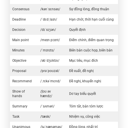
Consensus
/kənˈsɛnsəs/
Sự đồng lòng, đồng thuận
Deadline
/ˈdɛdˌlaɪn/
Hạn chót, thời hạn cuối cùng
Decision
/dɪˈsɪʒən/
Quyết định
Main point
/meɪn pɔɪnt/
Điểm chính, điểm quan trọng
Minutes
/ˈmɪnɪts/
Biên bản cuộc họp, biên bản
Objective
/əbˈdʒɛktɪv/
Mục tiêu, mục đích
Proposal
/prəˈpoʊzəl/
Đề xuất, đề nghị
Recommend
/ˌrɛkəˈmɛnd/
Đề nghị, khuyến nghị
Show of
/ʃoʊ əv
Dơ tay biểu quyết
hands
hændz/
Summary
/ˈsʌməri/
Tóm tắt, bản tóm lược
Task
/tæsk/
Nhiệm vụ, công việc
Unanimous
/juˈnænəməs/
Đồng lòng, nhất trí