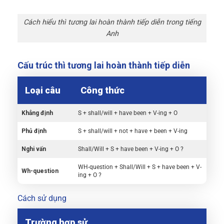
Cách hiểu thì tương lai hoàn thành tiếp diễn trong tiếng
Anh
Cấu trúc thì tương lai hoàn thành tiếp diễn
Loại câu
Công thức
Khẳng định
S + shall/will + have been + V-ing + O
Phủ định
S + shall/will + not + have + been + V-ing
Nghi vấn
Shall/Will + S + have been + V-ing + O ?
WH-question + Shall/Will + S + have been + V-
Wh-question
ing + O ?
Cách sử dụng
Trường hợp sử