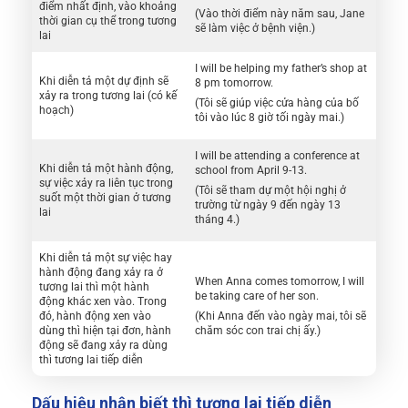
điểm nhất định, vào khoảng
(Vào thời điểm này năm sau, Jane
thời gian cụ thể trong tương
sẽ làm việc ở bệnh viện.)
lai
I will be helping my father’s shop at
Khi diễn tả một dự định sẽ
8 pm tomorrow.
xảy ra trong tương lai (có kế
(Tôi sẽ giúp việc cửa hàng của bố
hoạch)
tôi vào lúc 8 giờ tối ngày mai.)
I will be attending a conference at
Khi diễn tả một hành động,
school from April 9-13.
sự việc xảy ra liên tục trong
(Tôi sẽ tham dự một hội nghị ở
suốt một thời gian ở tương
trường từ ngày 9 đến ngày 13
lai
tháng 4.)
Khi diễn tả một sự việc hay
hành động đang xảy ra ở
When Anna comes tomorrow, I will
tương lai thì một hành
be taking care of her son.
động khác xen vào. Trong
đó, hành động xen vào
(Khi Anna đến vào ngày mai, tôi sẽ
dùng thì hiện tại đơn, hành
chăm sóc con trai chị ấy.)
động sẽ đang xảy ra dùng
thì tương lai tiếp diễn
Dấu hiệu nhận biết thì tương lai tiếp diễn