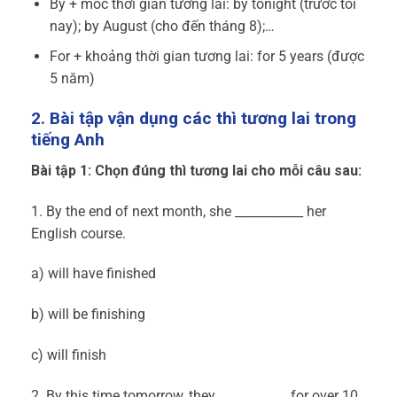
By + mốc thời gian tương lai: by tonight (trước tối
nay); by August (cho đến tháng 8);…
For + khoảng thời gian tương lai: for 5 years (được
5 năm)
2. Bài tập vận dụng các thì tương lai trong
tiếng Anh
Bài tập 1: Chọn đúng thì tương lai cho mỗi câu sau:
1. By the end of next month, she ___________ her
English course.
a) will have finished
b) will be finishing
c) will finish
2. By this time tomorrow, they ___________ for over 10