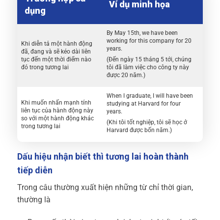
Ví dụ minh họa
dụng
By May 15th, we have been
working for this company for 20
Khi diễn tả một hành động
years.
đã, đang và sẽ kéo dài liên
tục đến một thời điểm nào
(Đến ngày 15 tháng 5 tới, chúng
đó trong tương lai
tôi đã làm việc cho công ty này
được 20 năm.)
When I graduate, I will have been
Khi muốn nhấn mạnh tính
studying at Harvard for four
liên tục của hành động này
years.
so với một hành động khác
(Khi tôi tốt nghiệp, tôi sẽ học ở
trong tương lai
Harvard được bốn năm.)
Dấu hiệu nhận biết thì tương lai hoàn thành
tiếp diễn
Trong câu thường xuất hiện những từ chỉ thời gian,
thường là