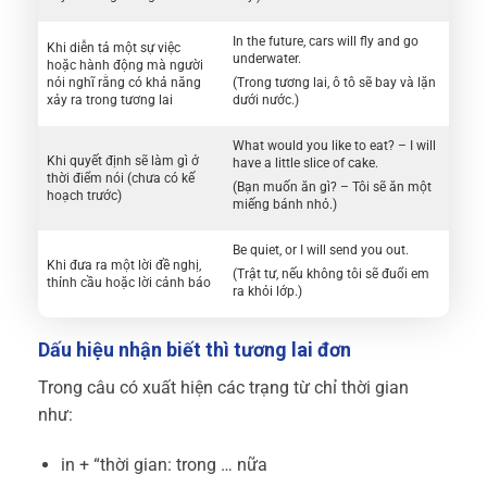
In the future, cars will fly and go
Khi diễn tả một sự việc
underwater.
hoặc hành động mà người
nói nghĩ rằng có khả năng
(Trong tương lai, ô tô sẽ bay và lặn
xảy ra trong tương lai
dưới nước.)
What would you like to eat? – I will
Khi quyết định sẽ làm gì ở
have a little slice of cake.
thời điểm nói (chưa có kế
(Bạn muốn ăn gì? – Tôi sẽ ăn một
hoạch trước)
miếng bánh nhỏ.)
Be quiet, or I will send you out.
Khi đưa ra một lời đề nghị,
(Trật tư, nếu không tôi sẽ đuổi em
thỉnh cầu hoặc lời cảnh báo
ra khỏi lớp.)
Dấu hiệu nhận biết thì tương lai đơn
Trong câu có xuất hiện các trạng từ chỉ thời gian
như:
in + “thời gian: trong … nữa