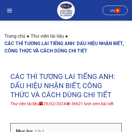
Chuyển
đến
VN
nội
dung
Trang chủ
●
Thư viện tài liệu
●
CÁC THÌ TƯƠNG LAI TIẾNG ANH: DẤU HIỆU NHẬN BIẾT,
CÔNG THỨC VÀ CÁCH DÙNG CHI TIẾT
CÁC THÌ TƯƠNG LAI TIẾNG ANH:
DẤU HIỆU NHẬN BIẾT, CÔNG
THỨC VÀ CÁCH DÙNG CHI TIẾT
Thư viện tài liệu
29/02/2024
36621 lượt xem bài viết
Mục lục
ẩn