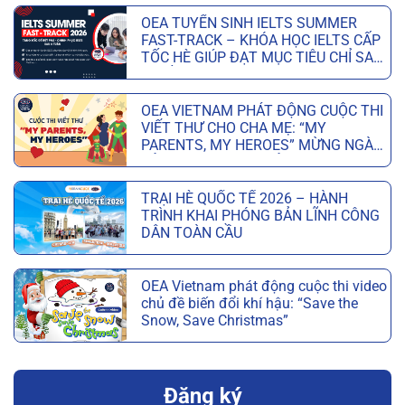
OEA TUYỂN SINH IELTS SUMMER
FAST-TRACK – KHÓA HỌC IELTS CẤP
TỐC HÈ GIÚP ĐẠT MỤC TIÊU CHỈ SAU
6 TUẦN
OEA VIETNAM PHÁT ĐỘNG CUỘC THI
VIẾT THƯ CHO CHA MẸ: “MY
PARENTS, MY HEROES” MỪNG NGÀY
CỦA CHA VÀ NGÀY CỦA MẸ
TRẠI HÈ QUỐC TẾ 2026 – HÀNH
TRÌNH KHAI PHÓNG BẢN LĨNH CÔNG
DÂN TOÀN CẦU
OEA Vietnam phát động cuộc thi video
chủ đề biến đổi khí hậu: “Save the
Snow, Save Christmas”
Đăng ký