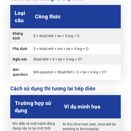
Loại
Công thức
câu
Khẳng
S + shall/will + be + V-ing + O
định
Phủ định
S + shall/will + not + be + V-ing + O
Nghi vấn
Shall/Will + S + be + V-ing + O?
WH-
WH-question + Shall/Will + S + be + V-ing + O?
question
Cách sử dụng thì tương lai tiếp diễn
Trường hợp sử
Ví dụ minh họa
dụng
Khi diễn tả một hành động
At this time next year, Jane will be
đang xảy ra tại một thời
working in the hospital.