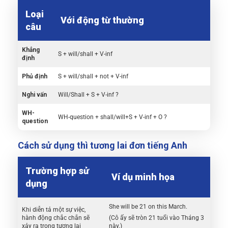
Loại
Với động từ thường
câu
Khẳng
S + will/shall + V-inf
định
Phủ định
S + will/shall + not + V-inf
Nghi vấn
Will/Shall + S + V-inf ?
WH-
WH-question + shall/will+S + V-inf + O ?
question
Cách sử dụng thì tương lai đơn tiếng Anh
Trường hợp sử
Ví dụ minh họa
dụng
She will be 21 on this March.
Khi diễn tả một sự việc,
hành động chắc chắn sẽ
(Cô ấy sẽ tròn 21 tuổi vào Tháng 3
xảy ra trong tương lai
này.)