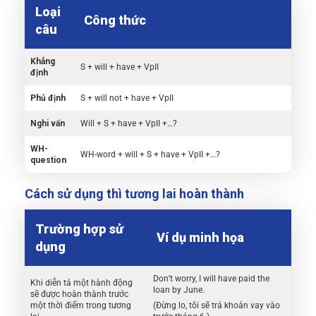
Loại
Công thức
câu
Khẳng
S + will + have + VpII
định
Phủ định
S + will not + have + VpII
Nghi vấn
Will + S + have + VpII +…?
WH-
WH-word + will + S + have + VpII +…?
question
Cách sử dụng thì tương lai hoàn thành
Trường hợp sử
Ví dụ minh họa
dụng
Don’t worry, I will have paid the
Khi diễn tả một hành động
loan by June.
sẽ được hoàn thành trước
một thời điểm trong tương
(Đừng lo, tôi sẽ trả khoản vay vào