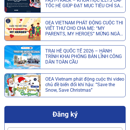
FAST-TRACK – KHÓA HỌC IELTS CẤP
TỐC HÈ GIÚP ĐẠT MỤC TIÊU CHỈ SAU
6 TUẦN
OEA VIETNAM PHÁT ĐỘNG CUỘC THI
VIẾT THƯ CHO CHA MẸ: “MY
PARENTS, MY HEROES” MỪNG NGÀY
CỦA CHA VÀ NGÀY CỦA MẸ
TRẠI HÈ QUỐC TẾ 2026 – HÀNH
TRÌNH KHAI PHÓNG BẢN LĨNH CÔNG
DÂN TOÀN CẦU
OEA Vietnam phát động cuộc thi video
chủ đề biến đổi khí hậu: “Save the
Snow, Save Christmas”
Đăng ký