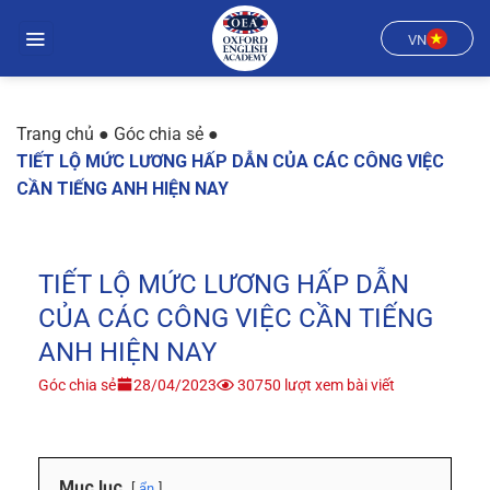
Chuyển
đến
VN
nội
dung
Trang chủ
●
Góc chia sẻ
●
TIẾT LỘ MỨC LƯƠNG HẤP DẪN CỦA CÁC CÔNG VIỆC
CẦN TIẾNG ANH HIỆN NAY
TIẾT LỘ MỨC LƯƠNG HẤP DẪN
CỦA CÁC CÔNG VIỆC CẦN TIẾNG
ANH HIỆN NAY
Góc chia sẻ
28/04/2023
30750 lượt xem bài viết
Mục lục
ẩn