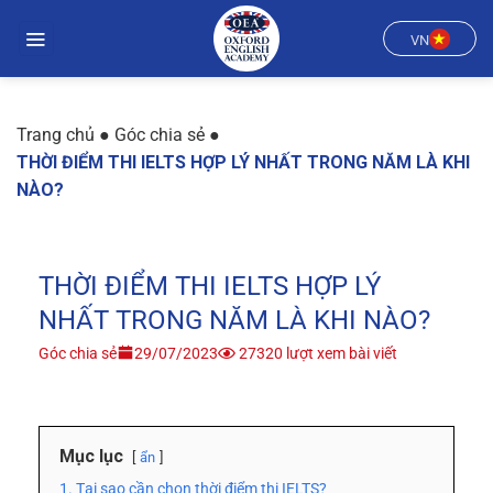
Chuyển
đến
VN
nội
dung
Trang chủ
●
Góc chia sẻ
●
THỜI ĐIỂM THI IELTS HỢP LÝ NHẤT TRONG NĂM LÀ KHI
NÀO?
THỜI ĐIỂM THI IELTS HỢP LÝ
NHẤT TRONG NĂM LÀ KHI NÀO?
Góc chia sẻ
29/07/2023
27320 lượt xem bài viết
Mục lục
ẩn
1. Tại sao cần chọn thời điểm thi IELTS?