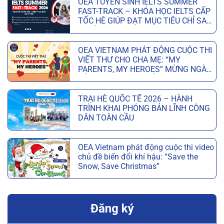
OEA TUYỂN SINH IELTS SUMMER
FAST-TRACK – KHÓA HỌC IELTS CẤP
TỐC HÈ GIÚP ĐẠT MỤC TIÊU CHỈ SAU
6 TUẦN
OEA VIETNAM PHÁT ĐỘNG CUỘC THI
VIẾT THƯ CHO CHA MẸ: “MY
PARENTS, MY HEROES” MỪNG NGÀY
CỦA CHA VÀ NGÀY CỦA MẸ
TRẠI HÈ QUỐC TẾ 2026 – HÀNH
TRÌNH KHAI PHÓNG BẢN LĨNH CÔNG
DÂN TOÀN CẦU
OEA Vietnam phát động cuộc thi video
chủ đề biến đổi khí hậu: “Save the
Snow, Save Christmas”
Đăng ký