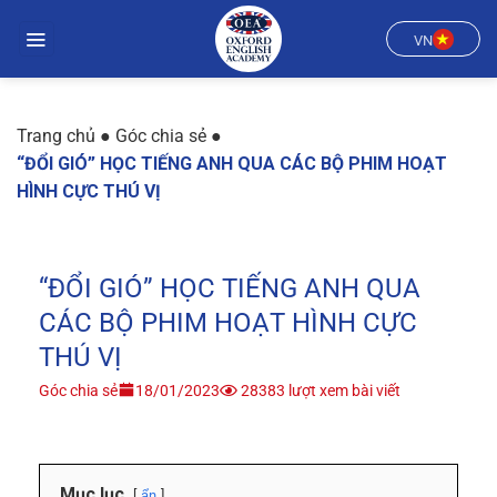
Chuyển
đến
VN
nội
dung
Trang chủ
●
Góc chia sẻ
●
“ĐỔI GIÓ” HỌC TIẾNG ANH QUA CÁC BỘ PHIM HOẠT
HÌNH CỰC THÚ VỊ
“ĐỔI GIÓ” HỌC TIẾNG ANH QUA
CÁC BỘ PHIM HOẠT HÌNH CỰC
THÚ VỊ
Góc chia sẻ
18/01/2023
28383 lượt xem bài viết
Mục lục
ẩn