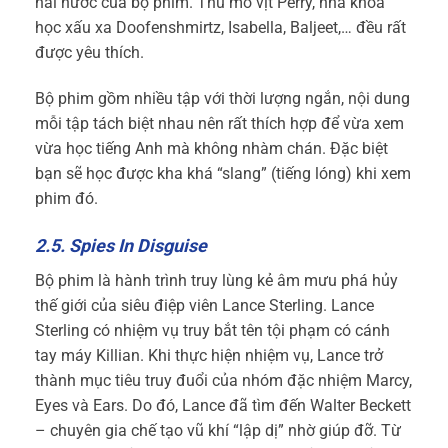
hài hước của bộ phim. Thú mỏ vịt Perry, nhà khoa
học xấu xa Doofenshmirtz, Isabella, Baljeet,… đều rất
được yêu thích.
Bộ phim gồm nhiều tập với thời lượng ngắn, nội dung
mỗi tập tách biệt nhau nên rất thích hợp để vừa xem
vừa
học tiếng Anh
mà không nhàm chán. Đặc biệt
bạn sẽ học được kha khá “slang” (
tiếng lóng
) khi xem
phim đó.
2.5. Spies In Disguise
Bộ phim là hành trình truy lùng kẻ âm mưu phá hủy
thế giới của siêu điệp viên Lance Sterling. Lance
Sterling có nhiệm vụ truy bắt tên tội phạm có cánh
tay máy Killian. Khi thực hiện nhiệm vụ, Lance trở
thành mục tiêu truy đuổi của nhóm đặc nhiệm Marcy,
Eyes và Ears. Do đó, Lance đã tìm đến Walter Beckett
– chuyên gia chế tạo vũ khí “lập dị” nhờ giúp đỡ. Từ