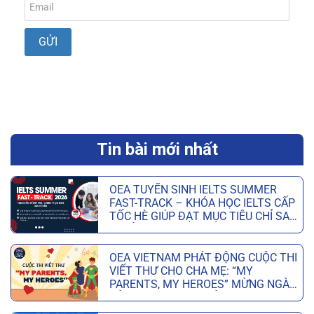
Tin bài mới nhất
OEA TUYỂN SINH IELTS SUMMER
FAST-TRACK – KHÓA HỌC IELTS CẤP
TỐC HÈ GIÚP ĐẠT MỤC TIÊU CHỈ SAU
6 TUẦN
OEA VIETNAM PHÁT ĐỘNG CUỘC THI
VIẾT THƯ CHO CHA MẸ: “MY
PARENTS, MY HEROES” MỪNG NGÀY
CỦA CHA VÀ NGÀY CỦA MẸ