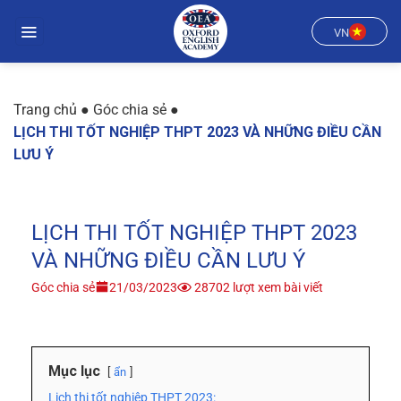
Chuyển
đến
VN
nội
dung
Trang chủ
●
Góc chia sẻ
●
LỊCH THI TỐT NGHIỆP THPT 2023 VÀ NHỮNG ĐIỀU CẦN
LƯU Ý
LỊCH THI TỐT NGHIỆP THPT 2023
VÀ NHỮNG ĐIỀU CẦN LƯU Ý
Góc chia sẻ
21/03/2023
28702 lượt xem bài viết
Mục lục
ẩn
Lịch thi tốt nghiệp THPT 2023: