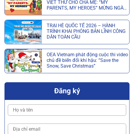
VIẾT THƯ CHO CHA MẸ: “MY
PARENTS, MY HEROES” MỪNG NGÀY
CỦA CHA VÀ NGÀY CỦA MẸ
TRẠI HÈ QUỐC TẾ 2026 – HÀNH
TRÌNH KHAI PHÓNG BẢN LĨNH CÔNG
DÂN TOÀN CẦU
OEA Vietnam phát động cuộc thi video
chủ đề biến đổi khí hậu: “Save the
Snow, Save Christmas”
Đăng ký