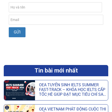
Tin bài mới nhất
OEA TUYỂN SINH IELTS SUMMER
FAST-TRACK – KHÓA HỌC IELTS CẤP
TỐC HÈ GIÚP ĐẠT MỤC TIÊU CHỈ SAU
6 TUẦN
OEA VIETNAM PHÁT ĐỘNG CUỘC THI