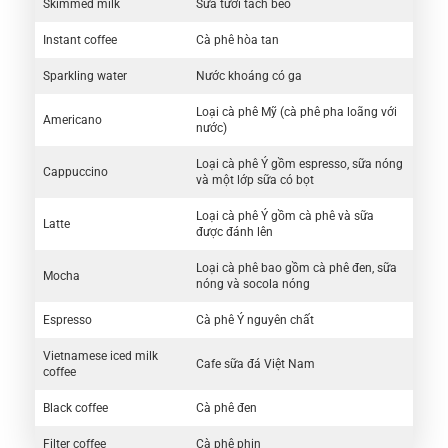
Skimmed milk
Sữa tươi tách béo
Instant coffee
Cà phê hòa tan
Sparkling water
Nước khoáng có ga
Loại cà phê Mỹ (cà phê pha loãng với
Americano
nước)
Loại cà phê Ý gồm espresso, sữa nóng
Cappuccino
và một lớp sữa có bọt
Loại cà phê Ý gồm cà phê và sữa
Latte
được đánh lên
Loại cà phê bao gồm cà phê đen, sữa
Mocha
nóng và socola nóng
Espresso
Cà phê Ý nguyên chất
Vietnamese iced milk
Cafe sữa đá Việt Nam
coffee
Black coffee
Cà phê đen
Filter coffee
Cà phê phin