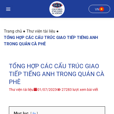
Chuyển
đến
VN
nội
dung
Trang chủ
●
Thư viện tài liệu
●
TỔNG HỢP CÁC CẤU TRÚC GIAO TIẾP TIẾNG ANH
TRONG QUÁN CÀ PHÊ
TỔNG HỢP CÁC CẤU TRÚC GIAO
TIẾP TIẾNG ANH TRONG QUÁN CÀ
PHÊ
Thư viện tài liệu
01/07/2023
27283 lượt xem bài viết
Mục lục
ẩn