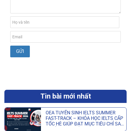
Tin bài mới nhất
OEA TUYỂN SINH IELTS SUMMER
FAST-TRACK – KHÓA HỌC IELTS CẤP
TỐC HÈ GIÚP ĐẠT MỤC TIÊU CHỈ SAU
6 TUẦN