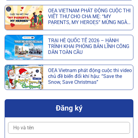
OEA VIETNAM PHÁT ĐỘNG CUỘC THI
VIẾT THƯ CHO CHA MẸ: “MY
PARENTS, MY HEROES” MỪNG NGÀY
CỦA CHA VÀ NGÀY CỦA MẸ
TRẠI HÈ QUỐC TẾ 2026 – HÀNH
TRÌNH KHAI PHÓNG BẢN LĨNH CÔNG
DÂN TOÀN CẦU
OEA Vietnam phát động cuộc thi video
chủ đề biến đổi khí hậu: “Save the
Snow, Save Christmas”
Đăng ký