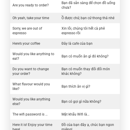
Bạn đã sẵn sàng để chọn đồ uống
Are you ready to order?
chưa?
Oh yeah, take your time
Ồ được chứ, bạn cứ thong thả nhé
Sorry, we are out of
Xin lỗi, chúng tôi hết cà phê
espresso
espresso rồi
Here’s your coffee
Đây là cafe của bạn
Would you like anything to
Bạn có muốn ăn gì đó không?
eat?
Do you want to change
Bạn có muốn thay đổi đổi món
your order?
khác không?
What flavour would you
Bạn thích ăn vị gì?
like?
Would you like anything
Bạn có gọi gì nữa không?
else?
The wifi password is …
Mật khẩu Wifi là…
Here it is! Enjoy your time
Đồ của bạn đây ạ, chúc bạn ngon
here!
miệng!