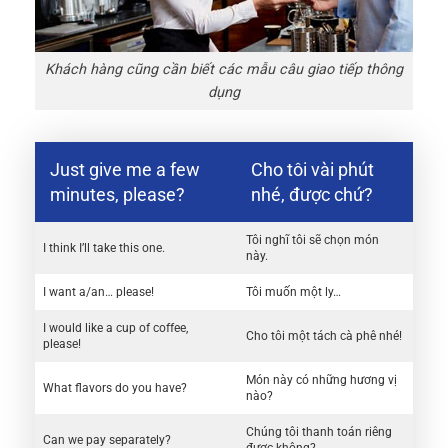
Khách hàng cũng cần biết các mẫu câu giao tiếp thông
dụng
Just give me a few
Cho tôi vài phút
minutes, please?
nhé, được chứ?
Tôi nghĩ tôi sẽ chọn món
I think I’ll take this one.
này.
I want a/an… please!
Tôi muốn một ly…
I would like a cup of coffee,
Cho tôi một tách cà phê nhé!
please!
Món này có những hương vị
What flavors do you have?
nào?
Chúng tôi thanh toán riêng
Can we pay separately?
được không?