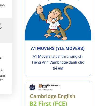
hính
u
ác
A1 MOVERS (YLE MOVERS)
A1 Movers là bài thi chứng chỉ
ại
Tiếng Anh Cambridge dành cho
trẻ em
với
giám
nên