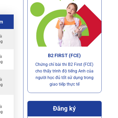
ểm
ỗi
ng
B2 FIRST (FCE)
ỗi
ng
Chứng chỉ bài thi B2 First (FCE)
cho thấy trình độ tiếng Anh của
người học đủ tốt sử dụng trong
ỗi
giao tiếp thực tế
ng
ỗi
Đăng ký
ng