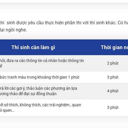
hí sinh được yêu cầu thực hiện phần thi với thí sinh khác. Có h
lại ngồi nghe.
Thí sinh cần làm gì
Thời gian n
 hỏi, đưa ra các thông tin cá nhân hoặc thông tin
2 phút
tế
bức tranh màu trong khoảng thời gian 1 phút
3 phút
rả lời các gợi ý, thảo luận các phương án lựa
4 phút
ương thảo để đạt sự đồng thuận
ề sở thích, không thích, các trải nghiệm , quan
3 phút
ói quen…