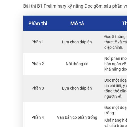
Bài thi B1 Preliminary kỹ năng Đọc gồm sáu phần v
Phần thi
Mô tả
Th
Đọc 5 thông 
Phần 1
Lựa chọn đáp án
thực tế và c
điệp chính.
Nối phần mô 
Phần 2
Nối thông tin
bản ngắn về 
khả năng đọc 
Đọc một đoạ
tin chi tiết,
Phần 3
Lựa chọn đáp án
tổng thể cũn
người viết
Đọc một đoạn
trống.
Phần 4
Văn bản có phần trống
Khả năng hiểu
và cấu trúc 