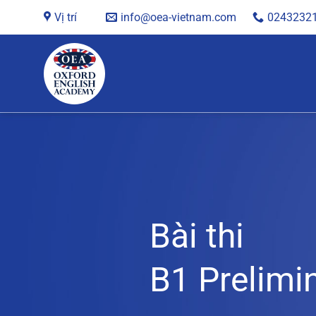
Chuyển
Vị trí
info@oea-vietnam.com
0243232
đến
nội
dung
Bài thi
B1 Prelimi