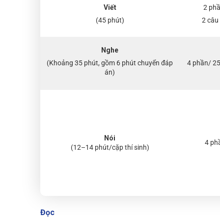
Viết
2 ph
(45 phút)
2 câu 
Nghe
(Khoảng 35 phút, gồm 6 phút chuyển đáp
4 phần/ 25
án)
Nói
4 ph
(12–14 phút/cặp thí sinh)
Đọc