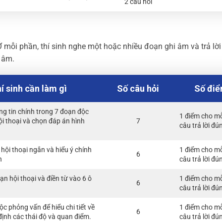
2 câu hỏi
 mỗi phần, thí sinh nghe một hoặc nhiều đoạn ghi âm và trả lời
 âm.
í sinh cần làm gì
Số câu hỏi
Số đi
ng tin chính trong 7 đoạn độc
1 điểm cho m
ội thoại và chọn đáp án hình
7
câu trả lời đú
hội thoại ngắn và hiểu ý chính
1 điểm cho m
6
n
câu trả lời đú
n hội thoại và điền từ vào 6 ô
1 điểm cho m
6
câu trả lời đú
c phỏng vấn để hiểu chi tiết về
1 điểm cho m
6
định các thái độ và quan điểm.
câu trả lời đú