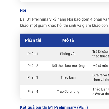
Nói
Bài B1 Preliminary kỹ năng Nói bao gồm 4 phần và t
khảo, một giám khảo hỏi thí sinh và giám khảo còn 
Phần thi
Mô tả
Trả lời câu
Phần 1
Phỏng vấn
theo thực 
Phần 2
Nói theo lượt mở rộng
Mô tả một 
Đưa ra và t
Phần 3
Thảo luận
chọn và th
Thảo luận v
Phần 4
Trao đổi chung
điểm và th
Kết quả bài thi B1 Preliminary (PET)