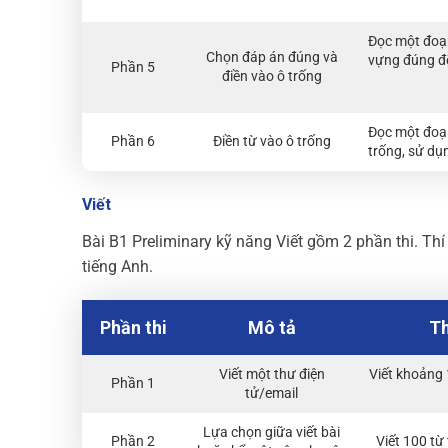
Đọc một đoạ
Chọn đáp án đúng và
vựng đúng để
Phần 5
điền vào ô trống
Đọc một đoạn
Phần 6
Điền từ vào ô trống
trống, sử dụ
Viết
Bài B1 Preliminary kỹ năng Viết gồm 2 phần thi. Th
tiếng Anh.
Phần thi
Mô tả
Th
Viết một thư điện
Viết khoảng 1
Phần 1
tử/email
Lựa chọn giữa viết bài
Phần 2
Viết 100 từ 