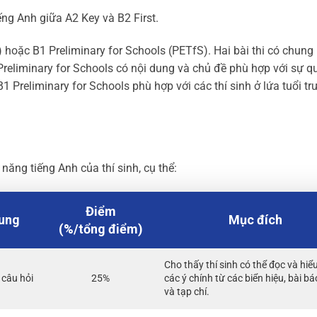
iếng Anh giữa A2 Key và B2 First.
) hoặc B1 Preliminary for Schools (PETfS). Hai bài thi có chung
Preliminary for Schools có nội dung và chủ đề phù hợp với sự q
1 Preliminary for Schools phù hợp với các thí sinh ở lứa tuổi t
năng tiếng Anh của thí sinh, cụ thể:
Điểm
ung
Mục đích
(%/tổng điểm)
Cho thấy thí sinh có thể đọc và hiể
 câu hỏi
25%
các ý chính từ các biển hiệu, bài bá
và tạp chí.