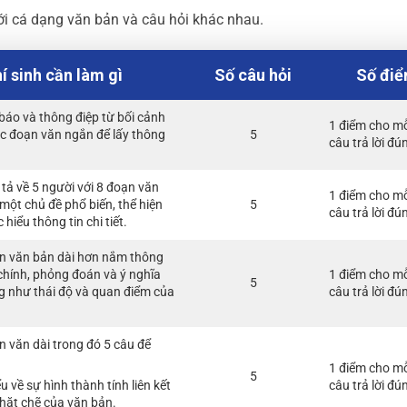
ới cá dạng văn bản và câu hỏi khác nhau.
í sinh cần làm gì
Số câu hỏi
Số đi
báo và thông điệp từ bối cảnh
1 điểm cho m
ác đoạn văn ngắn để lấy thông
5
câu trả lời đú
tả về 5 người với 8 đoạn văn
1 điểm cho m
một chủ đề phổ biến, thể hiện
5
câu trả lời đú
hiểu thông tin chi tiết.
n văn bản dài hơn nắm thông
 ý chính, phỏng đoán và ý nghĩa
1 điểm cho m
5
g như thái độ và quan điểm của
câu trả lời đú
 văn dài trong đó 5 câu để
1 điểm cho m
5
 về sự hình thành tính liên kết
câu trả lời đú
chặt chẽ của văn bản.