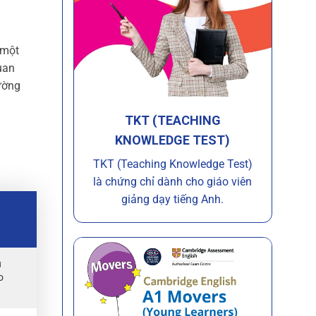
 một
uan
rường
TKT (TEACHING
KNOWLEDGE TEST)
TKT (Teaching Knowledge Test)
là chứng chỉ dành cho giáo viên
giảng dạy tiếng Anh.
u
o