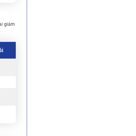
ai giám
ói