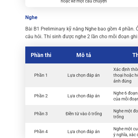
hoặc kể một câu chuyện
Nghe
Bài B1 Preliminary kỹ năng Nghe bao gồm 4 phần. Ở
câu hỏi. Thí sinh được nghe 2 lần cho mỗi đoạn ghi
Phần thi
Mô tả
Th
Xác định thô
Phần 1
Lựa chọn đáp án
thoại hoặc h
ảnh đúng
Nghe 6 đoạn 
Phần 2
Lựa chọn đáp án
của mỗi đoạ
Nghe một đoạ
Phần 3
Điền từ vào ô trống
trống
Nghe một cuộ
Phần 4
Lựa chọn đáp án
ý nghĩa, xác 