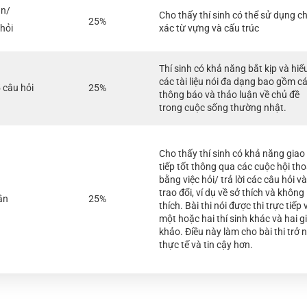
ần/
Cho thấy thí sinh có thể sử dụng c
25%
hỏi
xác từ vựng và cấu trúc
Thí sinh có khả năng bắt kịp và hiể
các tài liệu nói đa dạng bao gồm c
 câu hỏi
25%
thông báo và thảo luận về chủ đề
trong cuộc sống thường nhật.
Cho thấy thí sinh có khả năng giao
tiếp tốt thông qua các cuộc hội tho
bằng việc hỏi/ trả lời các câu hỏi và
trao đổi, ví dụ về sở thích và không
ần
25%
thích. Bài thi nói được thi trực tiếp 
một hoặc hai thí sinh khác và hai 
khảo. Điều này làm cho bài thi trở 
thực tế và tin cậy hơn.