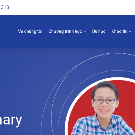
1318
Về chúng tôi
Chương trình học
Du học
Khảo thí
nary