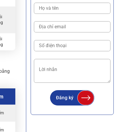
ỗi
ng
ỗi
ng
 bằng
ểm
Đăng ký
iểm
iểm