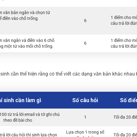
n văn bản ngắn và chọn từ
1 điểm cho m
 điền vào chỗ trống.
6
câu trả lời đú
 văn ngắn và điền vào 6 chỗ
1 điểm cho m
6
ng một từ vào mỗi chỗ trống.
câu trả lời đú
í sinh cần thể hiện rằng có thể viết các dạng văn bản khác nhau
í sinh cần làm gì
Số câu hỏi
Số đi
00 từ trả lời email và tờ ghi chú
1
Tối đa 20 đ
theo đề bài cho
Lựa chọn 1 trong số
trả lời câu hỏi thí sinh lựa chọn
Tối đa 20 đ