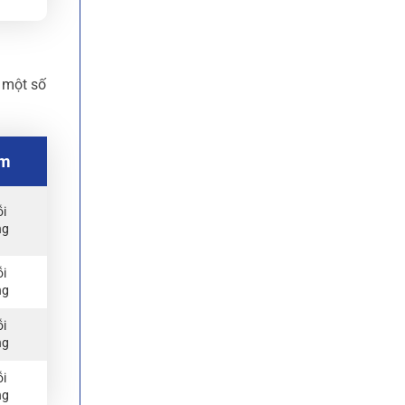
 một số
ểm
ỗi
ng
ỗi
ng
ỗi
ng
ỗi
ng