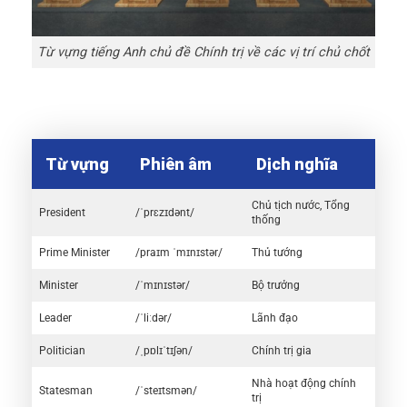
Từ vựng tiếng Anh chủ đề Chính trị về các vị trí chủ chốt
Từ vựng
Phiên âm
Dịch nghĩa
Chủ tịch nước, Tổng
President
/ˈprɛzɪdənt/
thống
Prime Minister
/praɪm ˈmɪnɪstər/
Thủ tướng
Minister
/ˈmɪnɪstər/
Bộ trưởng
Leader
/ˈliːdər/
Lãnh đạo
Politician
/ˌpɒlɪˈtɪʃən/
Chính trị gia
Nhà hoạt động chính
Statesman
/ˈsteɪtsmən/
trị