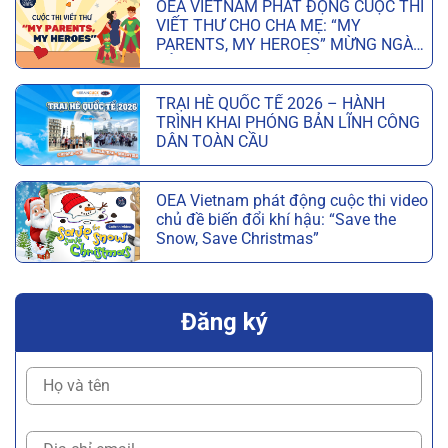
OEA VIETNAM PHÁT ĐỘNG CUỘC THI
VIẾT THƯ CHO CHA MẸ: “MY
PARENTS, MY HEROES” MỪNG NGÀY
CỦA CHA VÀ NGÀY CỦA MẸ
TRẠI HÈ QUỐC TẾ 2026 – HÀNH
TRÌNH KHAI PHÓNG BẢN LĨNH CÔNG
DÂN TOÀN CẦU
OEA Vietnam phát động cuộc thi video
chủ đề biến đổi khí hậu: “Save the
Snow, Save Christmas”
Đăng ký