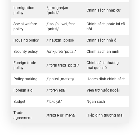
Immigration
/ˌɪmɪˈɡreɪʃən
Chính sách nhập cư
policy
ˈpɒlɪsi/
Social welfare
/ˈsoʊʃəl ˈwɛlˌfeər
Chính sách phúc lợi xã
policy
ˈpɒlɪsi/
hội
Housing policy
/ˈhaʊzɪŋ ˈpɒlɪsi/
Chính sách nhà ở
Security policy
/sɪˈkjʊrəti ˈpɒlɪsi/
Chính sách an ninh
Foreign trade
Chính sách thương
/ˈfɔrɪn treɪd ˈpɒlɪsi/
policy
mại quốc tế
Policy making
/ˈpɒlɪsi ˌmeɪkɪŋ/
Hoạch định chính sách
Foreign aid
/ˈfɔrən eɪd/
Viện trợ nước ngoài
Budget
/ˈbʌdʒɪt/
Ngân sách
Trade
/treɪd əˈɡriːmənt/
Hiệp định thương mại
agreement