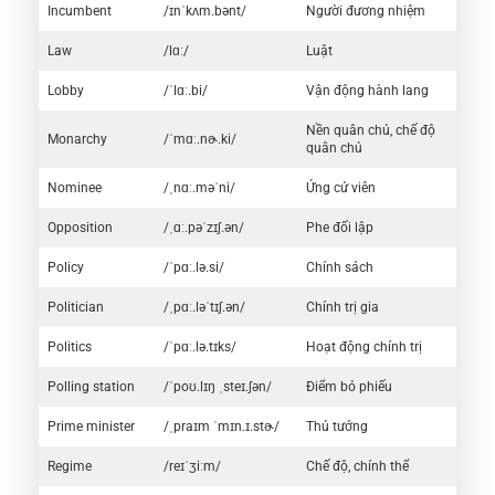
Incumbent
/ɪnˈkʌm.bənt/
Người đương nhiệm
Law
/lɑː/
Luật
Lobby
/ˈlɑː.bi/
Vận động hành lang
Nền quân chủ, chế độ
Monarchy
/ˈmɑː.nɚ.ki/
quân chủ
Nominee
/ˌnɑː.məˈni/
Ứng cử viên
Opposition
/ˌɑː.pəˈzɪʃ.ən/
Phe đối lập
Policy
/ˈpɑː.lə.si/
Chính sách
Politician
/ˌpɑː.ləˈtɪʃ.ən/
Chính trị gia
Politics
/ˈpɑː.lə.tɪks/
Hoạt động chính trị
Polling station
/ˈpoʊ.lɪŋ ˌsteɪ.ʃən/
Điểm bỏ phiếu
Prime minister
/ˌpraɪm ˈmɪn.ɪ.stɚ/
Thủ tướng
Regime
/reɪˈʒiːm/
Chế độ, chính thể