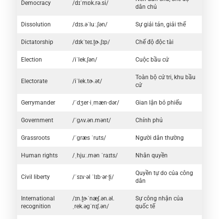
Democracy
/dɪˈmɒk.rə.si/
dân chủ
Dissolution
/dɪs.əˈluː.ʃən/
Sự giải tán, giải thể
Dictatorship
/dɪkˈteɪ.t̬ɚ.ʃɪp/
Chế độ độc tài
Election
/iˈlek.ʃən/
Cuộc bầu cử
Toàn bộ cử tri, khu bầu
Electorate
/iˈlek.tɚ.ət/
cử
Gerrymander
/ˈdʒer·iˌmæn·dər/
Gian lận bỏ phiếu
Government
/ˈɡʌv.ən.mənt/
Chính phủ
Grassroots
/ˈɡræs ˈruts/
Người dân thường
Human rights
/ˌhjuː.mən ˈraɪts/
Nhân quyền
Quyền tự do của công
Civil liberty
/ˈsɪv·əl ˈlɪb·ər·t̬i/
dân
International
/ɪn.t̬ɚˈnæʃ.ən.əl.
Sự công nhận của
recognition
ˌrek.əɡˈnɪʃ.ən/
quốc tế