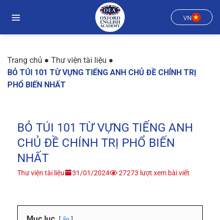
Chuyển
đến
VN
nội
dung
Trang chủ
●
Thư viện tài liệu
●
BỎ TÚI 101 TỪ VỰNG TIẾNG ANH CHỦ ĐỀ CHÍNH TRỊ
PHỔ BIẾN NHẤT
BỎ TÚI 101 TỪ VỰNG TIẾNG ANH
CHỦ ĐỀ CHÍNH TRỊ PHỔ BIẾN
NHẤT
Thư viện tài liệu
31/01/2024
27273 lượt xem bài viết
Mục lục
ẩn