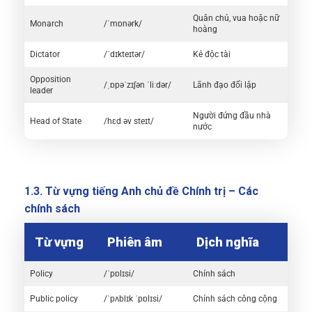
Quân chủ, vua hoặc nữ
Monarch
/ˈmɒnərk/
hoàng
Dictator
/ˈdɪkteɪtər/
Kẻ độc tài
Opposition
/ˌɒpəˈzɪʃən ˈliːdər/
Lãnh đạo đối lập
leader
Người đứng đầu nhà
Head of State
/hɛd əv steɪt/
nước
1.3. Từ vựng tiếng Anh chủ đề Chính trị – Các
chính sách
Từ vựng
Phiên âm
Dịch nghĩa
Policy
/ˈpɒlɪsi/
Chính sách
Public policy
/ˈpʌblɪk ˈpɒlɪsi/
Chính sách công cộng