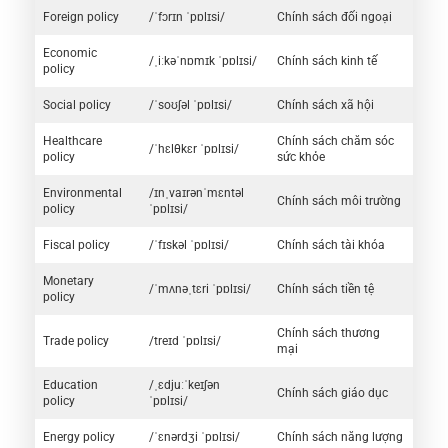
Foreign policy
/ˈfɔrɪn ˈpɒlɪsi/
Chính sách đối ngoại
Economic
/ˌiːkəˈnɒmɪk ˈpɒlɪsi/
Chính sách kinh tế
policy
Social policy
/ˈsoʊʃəl ˈpɒlɪsi/
Chính sách xã hội
Healthcare
Chính sách chăm sóc
/ˈhɛlθkɛr ˈpɒlɪsi/
policy
sức khỏe
Environmental
/ɪnˌvaɪrənˈmɛntəl
Chính sách môi trường
policy
ˈpɒlɪsi/
Fiscal policy
/ˈfɪskəl ˈpɒlɪsi/
Chính sách tài khóa
Monetary
/ˈmʌnəˌtɛri ˈpɒlɪsi/
Chính sách tiền tệ
policy
Chính sách thương
Trade policy
/treɪd ˈpɒlɪsi/
mại
Education
/ˌɛdjuːˈkeɪʃən
Chính sách giáo dục
policy
ˈpɒlɪsi/
Energy policy
/ˈɛnərdʒi ˈpɒlɪsi/
Chính sách năng lượng