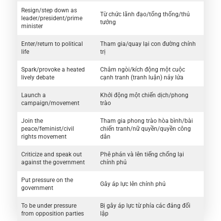
Resign/step down as
Từ chức lãnh đạo/tổng thống/thủ
leader/president/prime
tướng
minister
Enter/return to political
Tham gia/quay lại con đường chính
life
trị
Spark/provoke a heated
Châm ngòi/kích động một cuộc
lively debate
cạnh tranh (tranh luận) nảy lửa
Launch a
Khởi động một chiến dịch/phong
campaign/movement
trào
Join the
Tham gia phong trào hòa bình/bài
peace/feminist/civil
chiến tranh/nữ quyền/quyền công
rights movement
dân
Criticize and speak out
Phê phán và lên tiếng chống lại
against the government
chính phủ
Put pressure on the
Gây áp lực lên chính phủ
government
To be under pressure
Bị gây áp lực từ phía các đảng đối
from opposition parties
lập