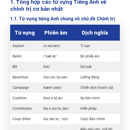
1. Tổng hợp các từ vựng Tiếng Anh về
chính trị cơ bản nhất
1.1. Từ vựng tiếng Anh chung về chủ đề Chính trị
Từ vựng
Phiên âm
Dịch nghĩa
Asylum
/əˈsaɪ.ləm/
Tị nạn
Ballot
/ˈbæl.ət/
Bỏ phiếu kín
Bill
/bɪl/
Dự luật
Bipartisan
/baɪˈpɑːr.t̬ə.zən/
Lưỡng đảng
Campaign
/kæmˈpeɪn/
Chiến dịch (tranh cử)
Coalition
/koʊ.əˈlɪʃ.ən/
Sự liên minh
Constitution
/kɑːn.stəˈtuː.ʃən/
Hiến pháp
Coup d’état
/kuˌdeɪˈtɑ, -ˈtɑz/
Cuộc đảo chính
Nền dân chủ, chế độ