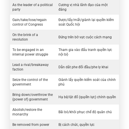
As the leader of a political
Cương vị nhà lãnh đạo của một
party
đảng
Gain/take/lose/regain
Được/lấy/mất/giành lại quyền kiểm
control of Congress
soát Quốc hội
On the brink of a
Đứng trên bờ vực cuộc cách mạng
revolution
To be engaged in an
Tham gia vào đấu tranh quyền lực
internal power struggle
nội bộ
Lead a rival/breakaway
Dẫn dắt phe đối đầu/phe ly khai
faction
Seize the control of the
Giành lấy quyền kiểm soát của chính
government
phủ
Bring down/overthrow the
Hạ bệ/lật đổ (quyền lực) chính quyền
(power of) government
Abolish/restore the
Bãi bỏ/khôi phục chế độ quân chủ
monarchy
Be removed from power
Bị cách chức, quyền lực