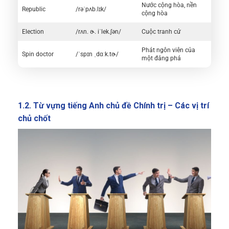
Nước cộng hòa, nền
Republic
/rəˈpʌb.lɪk/
cộng hòa
Election
/rʌn. ɚ. iˈlek.ʃən/
Cuộc tranh cử
Phát ngôn viên của
Spin doctor
/ˈspɪn ˌdɑːk.tɚ/
một đảng phá
1.2. Từ vựng tiếng Anh chủ đề Chính trị – Các vị trí
chủ chốt