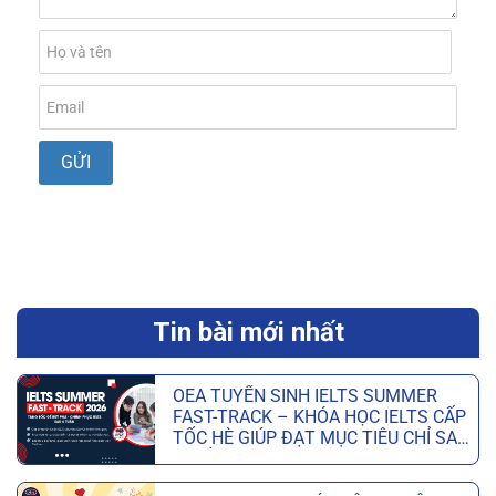
Tin bài mới nhất
OEA TUYỂN SINH IELTS SUMMER
FAST-TRACK – KHÓA HỌC IELTS CẤP
TỐC HÈ GIÚP ĐẠT MỤC TIÊU CHỈ SAU
6 TUẦN