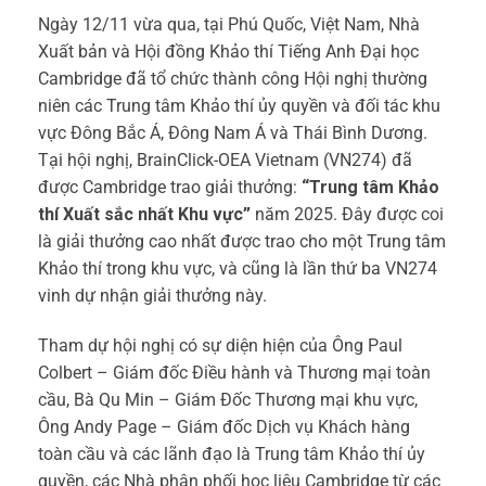
Ngày 12/11 vừa qua, tại Phú Quốc, Việt Nam, Nhà
Xuất bản và Hội đồng Khảo thí Tiếng Anh Đại học
Cambridge đã tổ chức thành công Hội nghị thường
niên các Trung tâm Khảo thí ủy quyền và đối tác khu
vực Đông Bắc Á, Đông Nam Á và Thái Bình Dương.
Tại hội nghị, BrainClick-OEA Vietnam (VN274) đã
được Cambridge trao giải thưởng:
“Trung tâm Khảo
thí Xuất sắc nhất Khu vực”
năm 2025. Đây được coi
là giải thưởng cao nhất được trao cho một Trung tâm
Khảo thí trong khu vực, và cũng là lần thứ ba VN274
vinh dự nhận giải thưởng này.
Tham dự hội nghị có sự diện hiện của Ông Paul
Colbert – Giám đốc Điều hành và Thương mại toàn
cầu, Bà Qu Min – Giám Đốc Thương mại khu vực,
Ông Andy Page – Giám đốc Dịch vụ Khách hàng
toàn cầu và các lãnh đạo là Trung tâm Khảo thí ủy
quyền, các Nhà phân phối học liệu Cambridge từ các