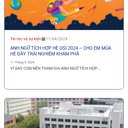
Tin tức và sự kiện
11/04/2024
ANH NGỮ TÍCH HỢP HÈ OSI 2024 – CHO EM MÙA
HÈ ĐẦY TRẢI NGHIỆM KHÁM PHÁ
11 Tháng 4, 2024
VÌ SAO CON NÊN THAM GIA ANH NGỮ TÍCH HỢP...