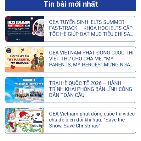
Tin bài mới nhất
OEA TUYỂN SINH IELTS SUMMER
FAST-TRACK – KHÓA HỌC IELTS CẤP
TỐC HÈ GIÚP ĐẠT MỤC TIÊU CHỈ SAU
6 TUẦN
OEA VIETNAM PHÁT ĐỘNG CUỘC THI
VIẾT THƯ CHO CHA MẸ: “MY
PARENTS, MY HEROES” MỪNG NGÀY
CỦA CHA VÀ NGÀY CỦA MẸ
TRẠI HÈ QUỐC TẾ 2026 – HÀNH
TRÌNH KHAI PHÓNG BẢN LĨNH CÔNG
DÂN TOÀN CẦU
OEA Vietnam phát động cuộc thi video
chủ đề biến đổi khí hậu: “Save the
Snow, Save Christmas”