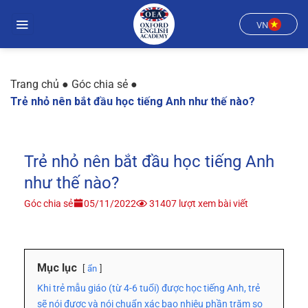
Chuyển
đến
VN
nội
dung
Trang chủ
●
Góc chia sẻ
●
Trẻ nhỏ nên bắt đầu học tiếng Anh như thế nào?
Trẻ nhỏ nên bắt đầu học tiếng Anh
như thế nào?
Góc chia sẻ
05/11/2022
31407 lượt xem bài viết
Mục lục
ẩn
Khi trẻ mẫu giáo (từ 4-6 tuổi) được học tiếng Anh, trẻ
sẽ nói được và nói chuẩn xác bao nhiêu phần trăm so