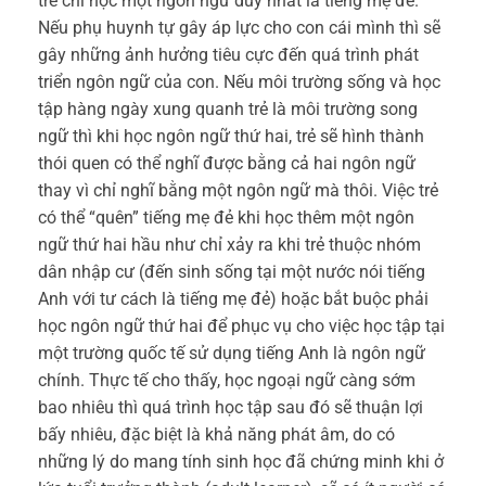
trẻ chỉ học một ngôn ngữ duy nhất là tiếng mẹ đẻ.
Nếu phụ huynh tự gây áp lực cho con cái mình thì sẽ
gây những ảnh hưởng tiêu cực đến quá trình phát
triển ngôn ngữ của con. Nếu môi trường sống và học
tập hàng ngày xung quanh trẻ là môi trường song
ngữ thì khi học ngôn ngữ thứ hai, trẻ sẽ hình thành
thói quen có thể nghĩ được bằng cả hai ngôn ngữ
thay vì chỉ nghĩ bằng một ngôn ngữ mà thôi. Việc trẻ
có thể “quên” tiếng mẹ đẻ khi học thêm một ngôn
ngữ thứ hai hầu như chỉ xảy ra khi trẻ thuộc nhóm
dân nhập cư (đến sinh sống tại một nước nói tiếng
Anh với tư cách là tiếng mẹ đẻ) hoặc bắt buộc phải
học ngôn ngữ thứ hai để phục vụ cho việc học tập tại
một trường quốc tế sử dụng tiếng Anh là ngôn ngữ
chính. Thực tế cho thấy, học ngoại ngữ càng sớm
bao nhiêu thì quá trình học tập sau đó sẽ thuận lợi
bấy nhiêu, đặc biệt là khả năng phát âm, do có
những lý do mang tính sinh học đã chứng minh khi ở