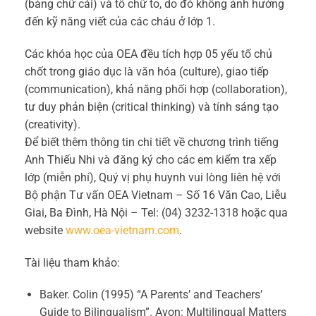
(bảng chữ cái) và tô chữ to, do đó không ảnh hưởng
đến kỹ năng viết của các cháu ở lớp 1.
Các khóa học của OEA đều tích hợp 05 yếu tố chủ
chốt trong giáo dục là văn hóa (culture), giao tiếp
(communication), khả năng phối hợp (collaboration),
tư duy phản biện (critical thinking) và tính sáng tạo
(creativity).
Để biết thêm thông tin chi tiết về chương trình tiếng
Anh Thiếu Nhi và đăng ký cho các em kiểm tra xếp
lớp (miễn phí), Quý vị phụ huynh vui lòng liên hệ với
Bộ phận Tư vấn OEA Vietnam – Số 16 Văn Cao, Liễu
Giai, Ba Đình, Hà Nội – Tel: (04) 3232-1318 hoặc qua
website
www.oea-vietnam.com
.
Tài liệu tham khảo:
Baker. Colin (1995) “A Parents’ and Teachers’
Guide to Bilingualism”. Avon: Multilingual Matters