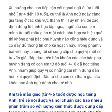
Xu hướng cho con tiếp cận với ngoại ngữ ở lứa tuổi
nhỏ ( từ 4 đến 10 tuổi), cụ thể là Anh ngữ ngày càng
gia tăng ở các khu vực thành thị. Tuy nhiên, để xác
định đúng lộ trình học tập ngoại ngữ của con em
mình từ tuổi mẫu giáo một cách phù hợp và hiệu quả
thì không phải bậc phụ huynh nào cũng hiểu đúng và
có đầy đủ thông tin cho kế hoạch này. Trong phạm vi
bài viết này, chúng tôi sẽ cung cấp cho quý vị một số
tư vấn giải đáp dựa trên băn khoăn của các bậc phụ
huynh đang có con em từ độ tuổi 4-10 đã học tiếng
Anh, nhằm giúp quý vị có những cái nhìn đúng đắn
hơn khi quyết định đầu tư cho con em tham gia các
khóa học Anh ngữ dành cho trẻ nhỏ.
Khi trẻ mẫu giáo (từ 4-6 tuổi) được học tiếng
Anh, trẻ sẽ nói được và nói chuẩn xác bao nhiêu
phần trăm so với lượng kiến thức được cung cấp