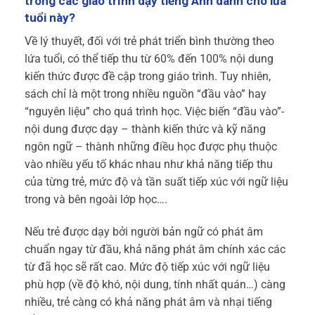
trong các giáo trình dạy tiếng Anh dành cho lứa
tuổi này?
Về lý thuyết, đối với trẻ phát triển bình thường theo
lứa tuổi, có thể tiếp thu từ 60% đến 100% nội dung
kiến thức được đề cập trong giáo trình. Tuy nhiên,
sách chỉ là một trong nhiều nguồn “đầu vào” hay
“nguyên liệu” cho quá trình học. Việc biến “đầu vào”-
nội dung được dạy – thành kiến thức và kỹ năng
ngôn ngữ – thành những điều học được phụ thuộc
vào nhiều yếu tố khác nhau như khả năng tiếp thu
của từng trẻ, mức độ và tần suất tiếp xúc với ngữ liệu
trong và bên ngoài lớp học….
Nếu trẻ được dạy bởi người bản ngữ có phát âm
chuẩn ngay từ đầu, khả năng phát âm chính xác các
từ đã học sẽ rất cao. Mức độ tiếp xúc với ngữ liệu
phù hợp (về độ khó, nội dung, tính nhất quán…) càng
nhiều, trẻ càng có khả năng phát âm và nhại tiếng