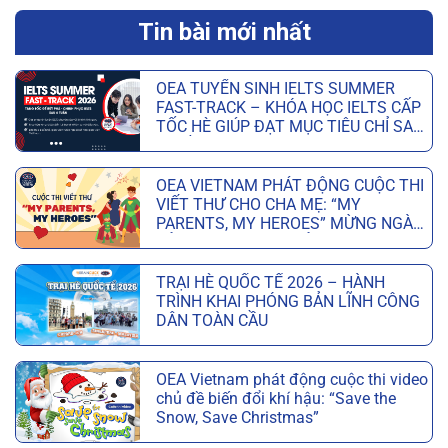
Tin bài mới nhất
OEA TUYỂN SINH IELTS SUMMER
FAST-TRACK – KHÓA HỌC IELTS CẤP
TỐC HÈ GIÚP ĐẠT MỤC TIÊU CHỈ SAU
6 TUẦN
OEA VIETNAM PHÁT ĐỘNG CUỘC THI
VIẾT THƯ CHO CHA MẸ: “MY
PARENTS, MY HEROES” MỪNG NGÀY
CỦA CHA VÀ NGÀY CỦA MẸ
TRẠI HÈ QUỐC TẾ 2026 – HÀNH
TRÌNH KHAI PHÓNG BẢN LĨNH CÔNG
DÂN TOÀN CẦU
OEA Vietnam phát động cuộc thi video
chủ đề biến đổi khí hậu: “Save the
Snow, Save Christmas”