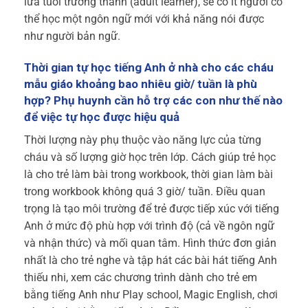
lứa tuổi trưởng thành (adult learner), sẽ có ít người có
thể học một ngôn ngữ mới với khả năng nói được
như người bản ngữ.
Thời gian tự học tiếng Anh ở nhà cho các cháu
mẫu giáo khoảng bao nhiêu giờ/ tuần là phù
hợp? Phụ huynh cần hỗ trợ các con như thế nào
để việc tự học được hiệu quả
Thời lượng này phụ thuộc vào năng lực của từng
cháu và số lượng giờ học trên lớp. Cách giúp trẻ học
là cho trẻ làm bài trong workbook, thời gian làm bài
trong workbook không quá 3 giờ/ tuần. Điều quan
trọng là tạo môi trường để trẻ được tiếp xúc với tiếng
Anh ở mức độ phù hợp với trình độ (cả về ngôn ngữ
và nhận thức) và mối quan tâm. Hình thức đơn giản
nhất là cho trẻ nghe và tập hát các bài hát tiếng Anh
thiếu nhi, xem các chương trình dành cho trẻ em
bằng tiếng Anh như Play school, Magic English, chơi