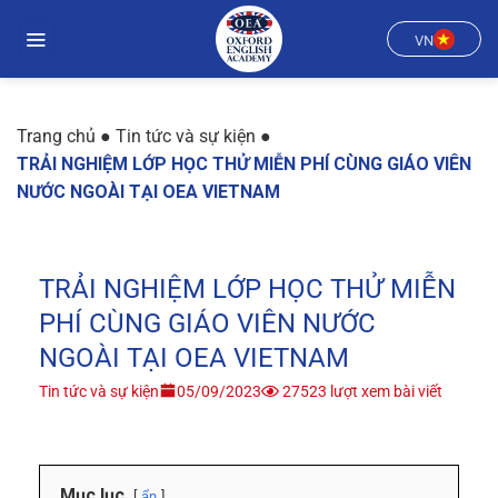
Chuyển
đến
VN
nội
dung
Trang chủ
●
Tin tức và sự kiện
●
TRẢI NGHIỆM LỚP HỌC THỬ MIỄN PHÍ CÙNG GIÁO VIÊN
NƯỚC NGOÀI TẠI OEA VIETNAM
TRẢI NGHIỆM LỚP HỌC THỬ MIỄN
PHÍ CÙNG GIÁO VIÊN NƯỚC
NGOÀI TẠI OEA VIETNAM
Tin tức và sự kiện
05/09/2023
27523 lượt xem bài viết
Mục lục
ẩn