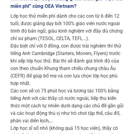
miễn phí” cùng OEA Vietnam?
Lớp học thử miễn phí dành cho các con từ 6 đến 12
tuổi, được giảng dạy bởi 100% giáo viên nước ngoài
trình độ bản ngữ, giàu kinh nghiệm với đầy đủ chứng
chỉ sư phạm (TESOL, CELTA, TEFL…).
Đặc biệt chỉ với 0 đồng, con được trải nghiệm thi thử
tiếng Anh Cambridge (Starters, Movers, Flyers) trước
khi xếp lớp học thử. Bài thi sẽ đánh giá trình độ của
con theo chuẩn Khung tham chiếu chung châu Âu
(CEFR) để giúp bố mẹ và con lựa chọn lớp học phù
hợp nhất.
Các con sẽ có 75 phút học và tương tác 100% bằng
tiếng Anh với các thầy cô nước ngoài, tiếp thu kiến
thức một cách tự nhiên dưới dạng các chủ đề gần gũi
và các hoạt động thú vị như trò chơi tập thể, câu đố,
phân vai diễn kịch,…
Lớp học sĩ số nhỏ (không quá 15 học viên), thầy cô