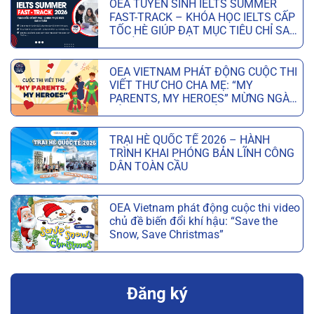
OEA TUYỂN SINH IELTS SUMMER
FAST-TRACK – KHÓA HỌC IELTS CẤP
TỐC HÈ GIÚP ĐẠT MỤC TIÊU CHỈ SAU
6 TUẦN
OEA VIETNAM PHÁT ĐỘNG CUỘC THI
VIẾT THƯ CHO CHA MẸ: “MY
PARENTS, MY HEROES” MỪNG NGÀY
CỦA CHA VÀ NGÀY CỦA MẸ
TRẠI HÈ QUỐC TẾ 2026 – HÀNH
TRÌNH KHAI PHÓNG BẢN LĨNH CÔNG
DÂN TOÀN CẦU
OEA Vietnam phát động cuộc thi video
chủ đề biến đổi khí hậu: “Save the
Snow, Save Christmas”
Đăng ký