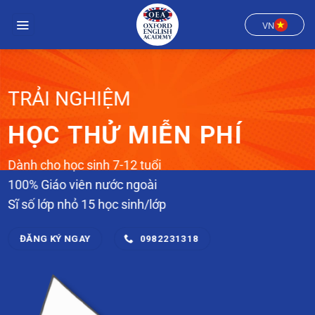
Chuyển
đến
VN
nội
dung
TRẢI NGHIỆM
HỌC THỬ MIỄN PHÍ
Dành cho học sinh 7-12 tuổi
100% Giáo viên nước ngoài
Sĩ số lớp nhỏ 15 học sinh/lớp
ĐĂNG KÝ NGAY
0982231318