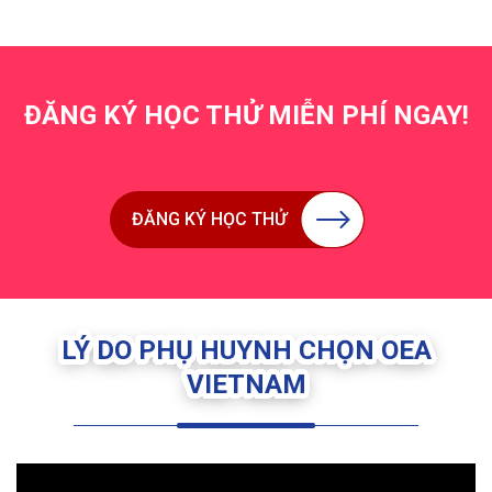
ĐĂNG KÝ HỌC THỬ MIỄN PHÍ NGAY!
ĐĂNG KÝ HỌC THỬ
LÝ DO PHỤ HUYNH CHỌN OEA
VIETNAM