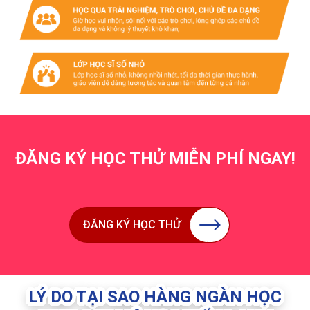
ĐĂNG KÝ HỌC THỬ MIỄN PHÍ NGAY!
ĐĂNG KÝ HỌC THỬ
LÝ DO TẠI SAO HÀNG NGÀN HỌC