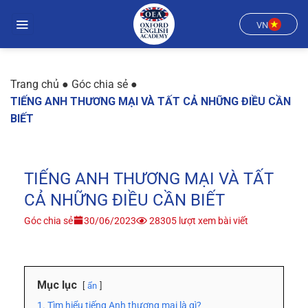
Chuyển
đến
VN
nội
dung
Trang chủ
●
Góc chia sẻ
●
TIẾNG ANH THƯƠNG MẠI VÀ TẤT CẢ NHỮNG ĐIỀU CẦN
BIẾT
TIẾNG ANH THƯƠNG MẠI VÀ TẤT
CẢ NHỮNG ĐIỀU CẦN BIẾT
Góc chia sẻ
30/06/2023
28305 lượt xem bài viết
Mục lục
ẩn
1. Tìm hiểu tiếng Anh thương mại là gì?