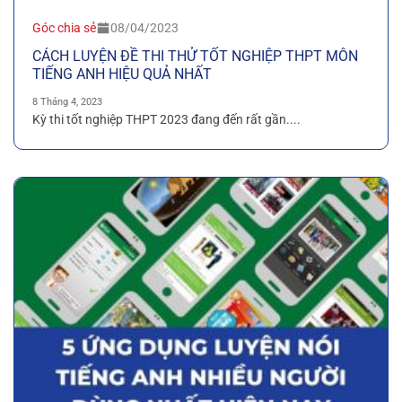
Góc chia sẻ
08/04/2023
CÁCH LUYỆN ĐỀ THI THỬ TỐT NGHIỆP THPT MÔN
TIẾNG ANH HIỆU QUẢ NHẤT
8 Tháng 4, 2023
Kỳ thi tốt nghiệp THPT 2023 đang đến rất gần....