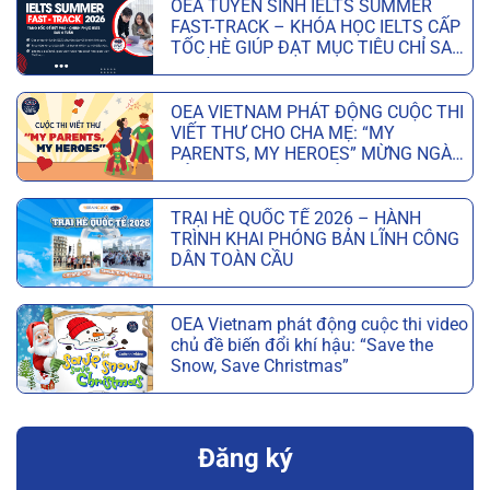
OEA TUYỂN SINH IELTS SUMMER
FAST-TRACK – KHÓA HỌC IELTS CẤP
TỐC HÈ GIÚP ĐẠT MỤC TIÊU CHỈ SAU
6 TUẦN
OEA VIETNAM PHÁT ĐỘNG CUỘC THI
VIẾT THƯ CHO CHA MẸ: “MY
PARENTS, MY HEROES” MỪNG NGÀY
CỦA CHA VÀ NGÀY CỦA MẸ
TRẠI HÈ QUỐC TẾ 2026 – HÀNH
TRÌNH KHAI PHÓNG BẢN LĨNH CÔNG
DÂN TOÀN CẦU
OEA Vietnam phát động cuộc thi video
chủ đề biến đổi khí hậu: “Save the
Snow, Save Christmas”
Đăng ký